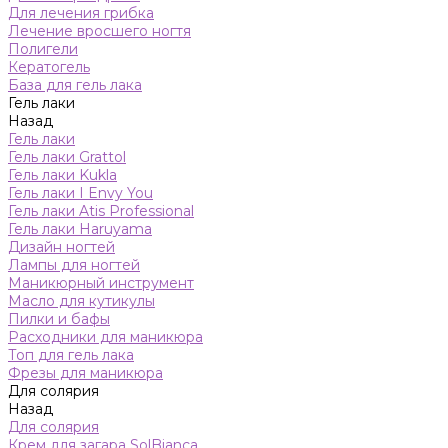
Для лечения грибка
Лечение вросшего ногтя
Полигели
Кератогель
База для гель лака
Гель лаки
Назад
Гель лаки
Гель лаки Grattol
Гель лаки Kukla
Гель лаки I Envy You
Гель лаки Atis Professional
Гель лаки Haruyama
Дизайн ногтей
Лампы для ногтей
Маникюрный инструмент
Масло для кутикулы
Пилки и бафы
Расходники для маникюра
Топ для гель лака
Фрезы для маникюра
Для солярия
Назад
Для солярия
Крем для загара SolBianca