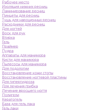
Рабочее место
Изоляция нижних ресниц
Ламинирование ресниц
Пинцеты для ресниц
Тушь для нарощенных ресниц
Расходники для ресниц
Для ногтей
Воск для рук
Втирка
Гель
Праймер
Пудра
Аппараты для маникюра
Кисти для маникюра
Пылесосы для маникюра
Для подологии
Восстановление кожи стопы
Восстановление ногтевой пластины
Для гипергидроза
Для лечения грибка
Лечение вросшего ногтя
Полигели
Кератогель
База для гель лака
Гель лаки