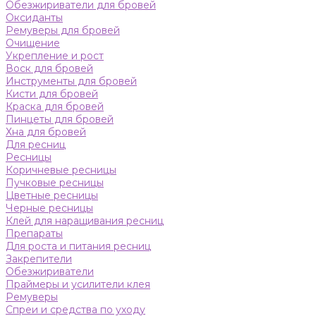
Обезжириватели для бровей
Оксиданты
Ремуверы для бровей
Очищение
Укрепление и рост
Воск для бровей
Инструменты для бровей
Кисти для бровей
Краска для бровей
Пинцеты для бровей
Хна для бровей
Для ресниц
Ресницы
Коричневые ресницы
Пучковые ресницы
Цветные ресницы
Черные ресницы
Клей для наращивания ресниц
Препараты
Для роста и питания ресниц
Закрепители
Обезжириватели
Праймеры и усилители клея
Ремуверы
Спреи и средства по уходу