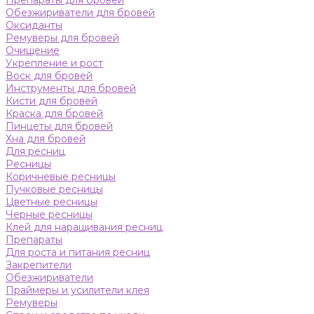
Препараты для бровей
Обезжириватели для бровей
Оксиданты
Ремуверы для бровей
Очищение
Укрепление и рост
Воск для бровей
Инструменты для бровей
Кисти для бровей
Краска для бровей
Пинцеты для бровей
Хна для бровей
Для ресниц
Ресницы
Коричневые ресницы
Пучковые ресницы
Цветные ресницы
Черные ресницы
Клей для наращивания ресниц
Препараты
Для роста и питания ресниц
Закрепители
Обезжириватели
Праймеры и усилители клея
Ремуверы