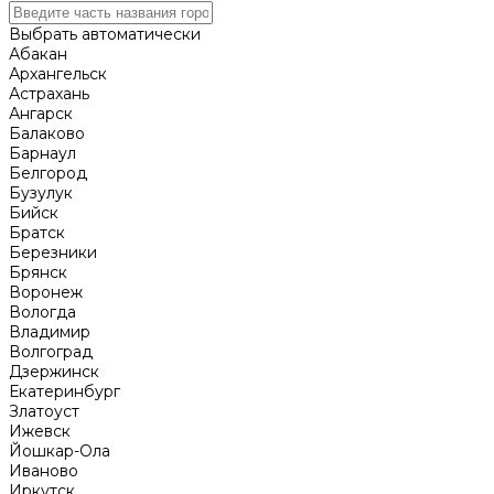
Выбрать автоматически
Абакан
Архангельск
Астрахань
Ангарск
Балаково
Барнаул
Белгород
Бузулук
Бийск
Братск
Березники
Брянск
Воронеж
Вологда
Владимир
Волгоград
Дзержинск
Екатеринбург
Златоуст
Ижевск
Йошкар-Ола
Иваново
Иркутск