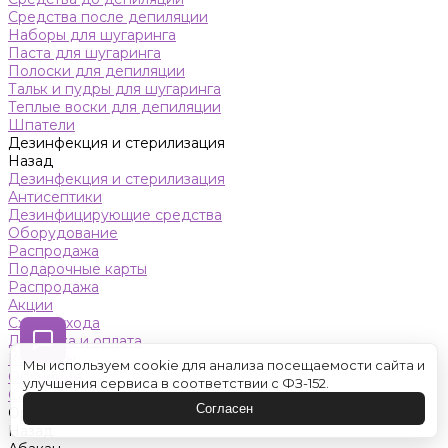
Средства после депиляции
Наборы для шугаринга
Паста для шугаринга
Полоски для депиляции
Тальк и пудры для шугаринга
Теплые воски для депиляции
Шпатели
Дезинфекция и стерилизация
Назад
Дезинфекция и стерилизация
Антисептики
Дезинфицирующие средства
Оборудование
Распродажа
Подарочные карты
Распродажа
Акции
Схемы ухода
Доставка и оплата
Контакты
Мы используем cookie для анализа посещаемости сайта и
Обучение
улучшения сервиса в соответствии с ФЗ-152.
Салон красоты
Согласен
Оренбург
Назад