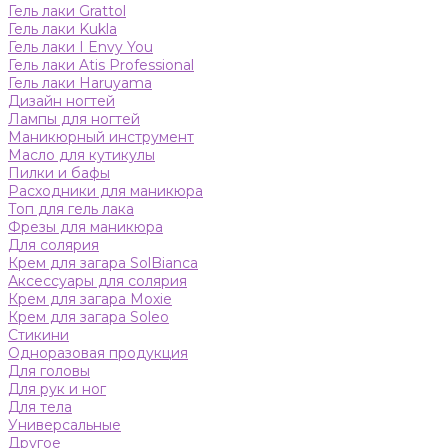
Гель лаки Grattol
Гель лаки Kukla
Гель лаки I Envy You
Гель лаки Atis Professional
Гель лаки Haruyama
Дизайн ногтей
Лампы для ногтей
Маникюрный инструмент
Масло для кутикулы
Пилки и бафы
Расходники для маникюра
Топ для гель лака
Фрезы для маникюра
Для солярия
Крем для загара SolBianca
Аксессуары для солярия
Крем для загара Moxie
Крем для загара Soleo
Стикини
Одноразовая продукция
Для головы
Для рук и ног
Для тела
Универсальные
Другое