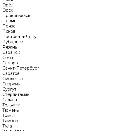
Орёл
Орск
Прокопьевск
Пермь
Пенза
Псков
Ростов-на-Дону
Рубцовск
Рязань
Саранск
Сочи
Самара
Санкт-Петербург
Саратов
Смоленск
Сызрань
Сургут
Стерлитамак
Салават
Тольятти
Тюмень
Томск
Тамбов
Тула