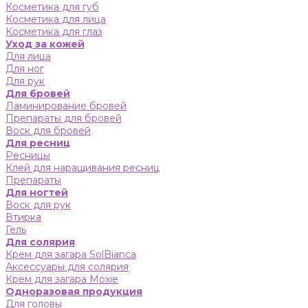
Косметика для губ
Косметика для лица
Косметика для глаз
Уход за кожей
Для лица
Для ног
Для рук
Для бровей
Ламинирование бровей
Препараты для бровей
Воск для бровей
Для ресниц
Ресницы
Клей для наращивания ресниц
Препараты
Для ногтей
Воск для рук
Втирка
Гель
Для солярия
Крем для загара SolBianca
Аксессуары для солярия
Крем для загара Moxie
Одноразовая продукция
Для головы