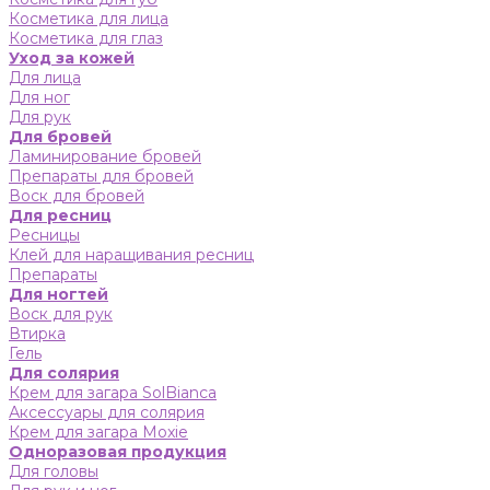
Косметика для лица
Косметика для глаз
Уход за кожей
Для лица
Для ног
Для рук
Для бровей
Ламинирование бровей
Препараты для бровей
Воск для бровей
Для ресниц
Ресницы
Клей для наращивания ресниц
Препараты
Для ногтей
Воск для рук
Втирка
Гель
Для солярия
Крем для загара SolBianca
Аксессуары для солярия
Крем для загара Moxie
Одноразовая продукция
Для головы