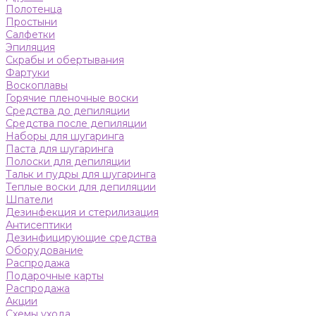
Полотенца
Простыни
Салфетки
Эпиляция
Скрабы и обертывания
Фартуки
Воскоплавы
Горячие пленочные воски
Средства до депиляции
Средства после депиляции
Наборы для шугаринга
Паста для шугаринга
Полоски для депиляции
Тальк и пудры для шугаринга
Теплые воски для депиляции
Шпатели
Дезинфекция и стерилизация
Антисептики
Дезинфицирующие средства
Оборудование
Распродажа
Подарочные карты
Распродажа
Акции
Схемы ухода