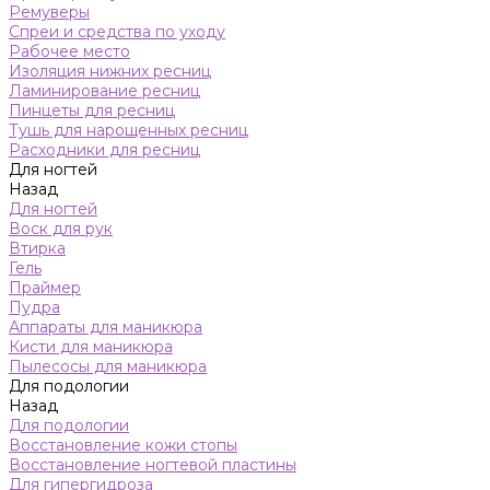
Ремуверы
Спреи и средства по уходу
Рабочее место
Изоляция нижних ресниц
Ламинирование ресниц
Пинцеты для ресниц
Тушь для нарощенных ресниц
Расходники для ресниц
Для ногтей
Назад
Для ногтей
Воск для рук
Втирка
Гель
Праймер
Пудра
Аппараты для маникюра
Кисти для маникюра
Пылесосы для маникюра
Для подологии
Назад
Для подологии
Восстановление кожи стопы
Восстановление ногтевой пластины
Для гипергидроза