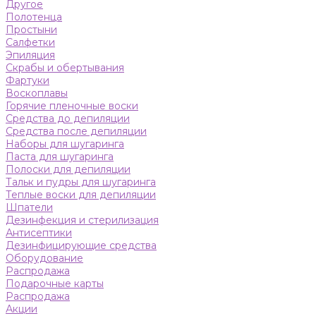
Другое
Полотенца
Простыни
Салфетки
Эпиляция
Скрабы и обертывания
Фартуки
Воскоплавы
Горячие пленочные воски
Средства до депиляции
Средства после депиляции
Наборы для шугаринга
Паста для шугаринга
Полоски для депиляции
Тальк и пудры для шугаринга
Теплые воски для депиляции
Шпатели
Дезинфекция и стерилизация
Антисептики
Дезинфицирующие средства
Оборудование
Распродажа
Подарочные карты
Распродажа
Акции