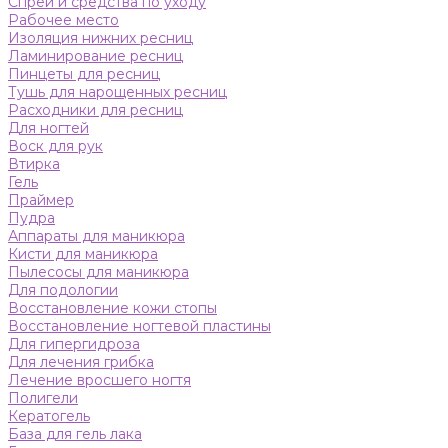
Спреи и средства по уходу
Рабочее место
Изоляция нижних ресниц
Ламинирование ресниц
Пинцеты для ресниц
Тушь для нарощенных ресниц
Расходники для ресниц
Для ногтей
Воск для рук
Втирка
Гель
Праймер
Пудра
Аппараты для маникюра
Кисти для маникюра
Пылесосы для маникюра
Для подологии
Восстановление кожи стопы
Восстановление ногтевой пластины
Для гипергидроза
Для лечения грибка
Лечение вросшего ногтя
Полигели
Кератогель
База для гель лака