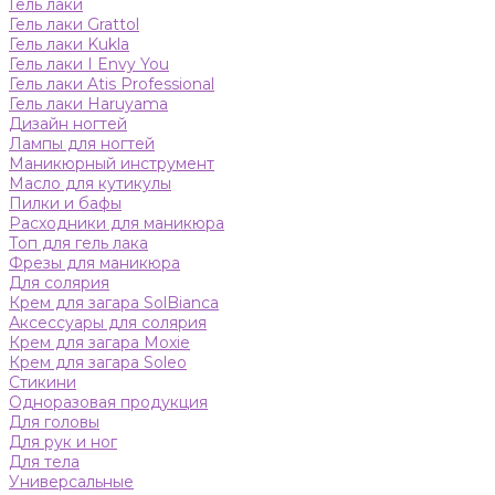
Гель лаки
Гель лаки Grattol
Гель лаки Kukla
Гель лаки I Envy You
Гель лаки Atis Professional
Гель лаки Haruyama
Дизайн ногтей
Лампы для ногтей
Маникюрный инструмент
Масло для кутикулы
Пилки и бафы
Расходники для маникюра
Топ для гель лака
Фрезы для маникюра
Для солярия
Крем для загара SolBianca
Аксессуары для солярия
Крем для загара Moxie
Крем для загара Soleo
Стикини
Одноразовая продукция
Для головы
Для рук и ног
Для тела
Универсальные