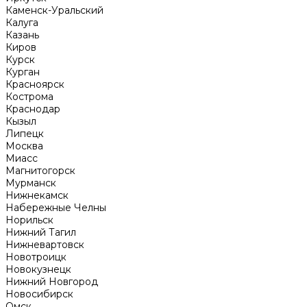
Каменск-Уральский
Калуга
Казань
Киров
Курск
Курган
Красноярск
Кострома
Краснодар
Кызыл
Липецк
Москва
Миасс
Магнитогорск
Мурманск
Нижнекамск
Набережные Челны
Норильск
Нижний Тагил
Нижневартовск
Новотроицк
Новокузнецк
Нижний Новгород
Новосибирск
Омск