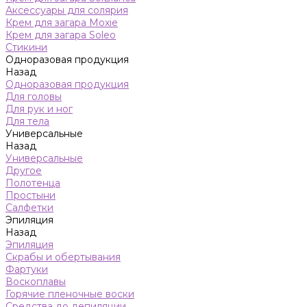
Аксессуары для солярия
Крем для загара Moxie
Крем для загара Soleo
Стикини
Одноразовая продукция
Назад
Одноразовая продукция
Для головы
Для рук и ног
Для тела
Универсальные
Назад
Универсальные
Другое
Полотенца
Простыни
Салфетки
Эпиляция
Назад
Эпиляция
Скрабы и обертывания
Фартуки
Воскоплавы
Горячие пленочные воски
Средства до депиляции