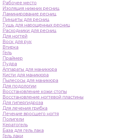
Рабочее место
Изоляция нижних ресниц
Ламинирование ресниц
Пинцеты для ресниц
Тушь для нарощенных ресниц
Расходники для ресниц
Для ногтей
Воск для рук
Втирка
Гель
Праймер
Пудра
Аппараты для маникюра
Кисти для маникюра
Пылесосы для маникюра
Для подологии
Восстановление кожи стопы
Восстановление ногтевой пластины
Для гипергидроза
Для лечения грибка
Лечение вросшего ногтя
Полигели
Кератогель
База для гель лака
Гель лаки