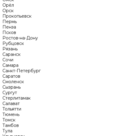
Орёл
Орск
Прокопьевск
Пермь
Пенза
Псков
Ростов-на-Дону
Рубцовск
Рязань
Саранск
Сочи
Самара
Санкт-Петербург
Саратов
Смоленск
Сызрань
Сургут
Стерлитамак
Салават
Тольятти
Тюмень
Томск
Тамбов
Тула