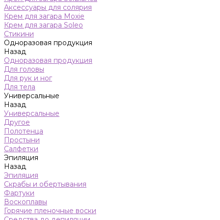
Аксессуары для солярия
Крем для загара Moxie
Крем для загара Soleo
Стикини
Одноразовая продукция
Назад
Одноразовая продукция
Для головы
Для рук и ног
Для тела
Универсальные
Назад
Универсальные
Другое
Полотенца
Простыни
Салфетки
Эпиляция
Назад
Эпиляция
Скрабы и обертывания
Фартуки
Воскоплавы
Горячие пленочные воски
Средства до депиляции