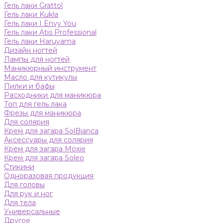
Гель лаки Grattol
Гель лаки Kukla
Гель лаки I Envy You
Гель лаки Atis Professional
Гель лаки Haruyama
Дизайн ногтей
Лампы для ногтей
Маникюрный инструмент
Масло для кутикулы
Пилки и бафы
Расходники для маникюра
Топ для гель лака
Фрезы для маникюра
Для солярия
Крем для загара SolBianca
Аксессуары для солярия
Крем для загара Moxie
Крем для загара Soleo
Стикини
Одноразовая продукция
Для головы
Для рук и ног
Для тела
Универсальные
Другое