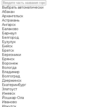
Выбрать автоматически
Абакан
Архангельск
Астрахань
Ангарск
Балаково
Барнаул
Белгород
Бузулук
Бийск
Братск
Березники
Брянск
Воронеж
Вологда
Владимир
Волгоград
Дзержинск
Екатеринбург
Златоуст
Ижевск
Йошкар-Ола
Иваново
Иркутск