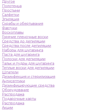
Другое
Полотенца
Простыни
Салфетки
Эпиляция
Скрабы и обертывания
Фартуки
Воскоплавы
Горячие пленочные воски
Средства до депиляции
Средства после депиляции
Наборы для шугаринга
Паста для шугаринга
Полоски для депиляции
Тальк и пудры для шугаринга
Теплые воски для депиляции
Шпатели
Дезинфекция и стерилизация
Антисептики
Дезинфицирующие средства
Оборудование
Распродажа
Подарочные карты
Распродажа
Акции