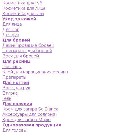
Косметика для губ
Косметика для лица
Косметика для глаз
Уход за кожей
Для лица
Для ног
Для рук
Для бровей
Ламинирование бровей
Препараты для бровей
Воск для бровей
Для ресниц
Ресницы
Клей для наращивания ресниц
Препараты
Для ногтей
Воск для рук
Втирка
Гель
Для солярия
Крем для загара SolBianca
Аксессуары для солярия
Крем для загара Moxie
Одноразовая продукция
Для головы