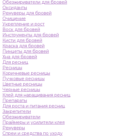
Обезжириватели для бровей
Оксиданты
Ремуверы для бровей
Очищение
Укрепление и рост
Воск для бровей
Инструменты для бровей
Кисти для бровей
Краска для бровей
Пинцеты для бровей
Хна для бровей
Для ресниц
Ресницы
Коричневые ресницы
Пучковые ресницы
Цветные ресницы
Черные ресницы
Клей для наращивания ресниц
Препараты
Для роста и питания ресниц
Закрепители
Обезжириватели
Праймеры и усилители клея
Ремуверы
Спреи и средства по уходу