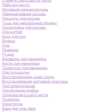
Спреи и средства по уходу
Рабочее место
Изоляция нижних ресниц
Ламинирование ресниц
Пинцеты для ресниц
Тушь для нарощенных ресниц
Расходники для ресниц
Для ногтей
Воск для рук
Втирка
Гель
Праймер
Пудра
Аппараты для маникюра
Кисти для маникюра
Пылесосы для маникюра
Для подологии
Восстановление кожи стопы
Восстановление ногтевой пластины
Для гипергидроза
Для лечения грибка
Лечение вросшего ногтя
Полигели
Кератогель
База для гель лака