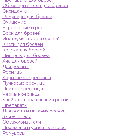
Препараты для бровей
Обезжириватели для бровей
Оксиданты
Ремуверы для бровей
Очищение
Укрепление и рост
Воск для бровей
Инструменты для бровей
Кисти для бровей
Краска для бровей
Пинцеты для бровей
Хна для бровей
Для ресниц
Ресницы
Коричневые ресницы
Пучковые ресницы
Цветные ресницы
Черные ресницы
Клей для наращивания ресниц
Препараты
Для роста и питания ресниц
Закрепители
Обезжириватели
Праймеры и усилители клея
Ремуверы