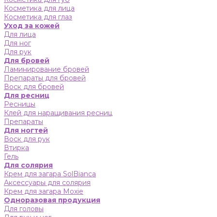
Косметика для лица
Косметика для глаз
Уход за кожей
Для лица
Для ног
Для рук
Для бровей
Ламинирование бровей
Препараты для бровей
Воск для бровей
Для ресниц
Ресницы
Клей для наращивания ресниц
Препараты
Для ногтей
Воск для рук
Втирка
Гель
Для солярия
Крем для загара SolBianca
Аксессуары для солярия
Крем для загара Moxie
Одноразовая продукция
Для головы