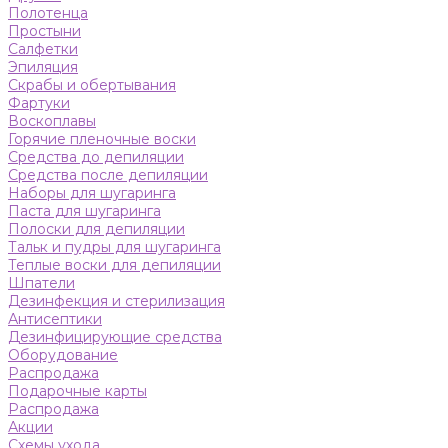
Полотенца
Простыни
Салфетки
Эпиляция
Скрабы и обертывания
Фартуки
Воскоплавы
Горячие пленочные воски
Средства до депиляции
Средства после депиляции
Наборы для шугаринга
Паста для шугаринга
Полоски для депиляции
Тальк и пудры для шугаринга
Теплые воски для депиляции
Шпатели
Дезинфекция и стерилизация
Антисептики
Дезинфицирующие средства
Оборудование
Распродажа
Подарочные карты
Распродажа
Акции
Схемы ухода