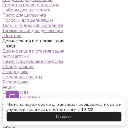
Средства после депиляции
Наборы для шугаринга
Паста для шугаринга
Полоски для депиляции
Тальк и пудры для шугаринга
Теплые воски для депиляции
Шпатели
Дезинфекция и стерилизация
Назад
Дезинфекция и стерилизация
Антисептики
Дезинфицирующие средства
Оборудование
Распродажа
Подарочные карты
Распродажа
Акции
Схемы ухода
Доставка и оплата
Контакты
Мы используем cookie для анализа посещаемости сайта и
Обучение
улучшения сервиса в соответствии с ФЗ-152.
Салон красоты
Согласен
Оренбург
Назад