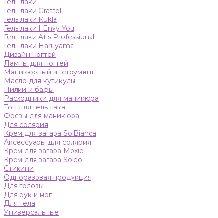
Гель лаки
Гель лаки Grattol
Гель лаки Kukla
Гель лаки I Envy You
Гель лаки Atis Professional
Гель лаки Haruyama
Дизайн ногтей
Лампы для ногтей
Маникюрный инструмент
Масло для кутикулы
Пилки и бафы
Расходники для маникюра
Топ для гель лака
Фрезы для маникюра
Для солярия
Крем для загара SolBianca
Аксессуары для солярия
Крем для загара Moxie
Крем для загара Soleo
Стикини
Одноразовая продукция
Для головы
Для рук и ног
Для тела
Универсальные