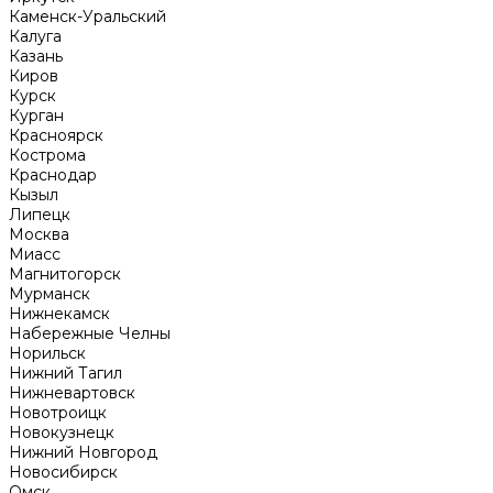
Каменск-Уральский
Калуга
Казань
Киров
Курск
Курган
Красноярск
Кострома
Краснодар
Кызыл
Липецк
Москва
Миасс
Магнитогорск
Мурманск
Нижнекамск
Набережные Челны
Норильск
Нижний Тагил
Нижневартовск
Новотроицк
Новокузнецк
Нижний Новгород
Новосибирск
Омск