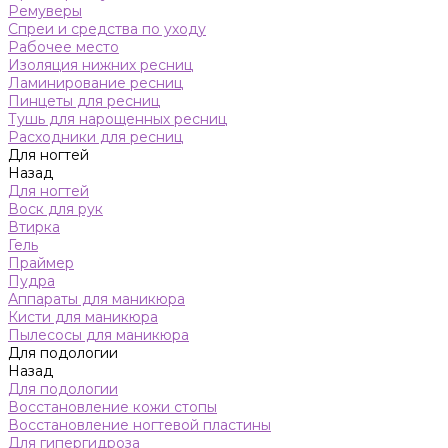
Ремуверы
Спреи и средства по уходу
Рабочее место
Изоляция нижних ресниц
Ламинирование ресниц
Пинцеты для ресниц
Тушь для нарощенных ресниц
Расходники для ресниц
Для ногтей
Назад
Для ногтей
Воск для рук
Втирка
Гель
Праймер
Пудра
Аппараты для маникюра
Кисти для маникюра
Пылесосы для маникюра
Для подологии
Назад
Для подологии
Восстановление кожи стопы
Восстановление ногтевой пластины
Для гипергидроза