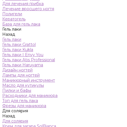
Для лечения грибка
Лечение вросшего ногтя
Полигели
Кератогель
База для гель лака
Гель лаки
Назад
Гель лаки
Гель лаки Grattol
Гель лаки Kukla
Гель лаки I Envy You
Гель лаки Atis Professional
Гель лаки Haruyama
Дизайн ногтей
Лампы для ногтей
Маникюрный инструмент
Масло для кутикулы
Пилки и бафы
Расходники для маникюра
Топ для гель лака
Фрезы для маникюра
Для солярия
Назад
Для солярия
Крем для загара SolBianca