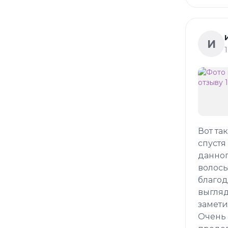
И
Вот та
спустя
данног
волосы
благод
выгляд
замети
Очень 