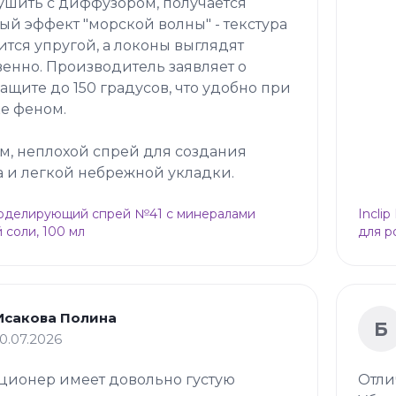
ушить с диффузором, получается
ый эффект "морской волны" - текстура
ится упругой, а локоны выглядят
венно. Производитель заявляет о
ащите до 150 градусов, что удобно при
е феном.
м, неплохой спрей для создания
 и легкой небрежной укладки.
Моделирующий спрей №41 с минералами
Incli
 соли, 100 мл
для р
Исакова Полина
Б
10.07.2026
ционер имеет довольно густую
Отли