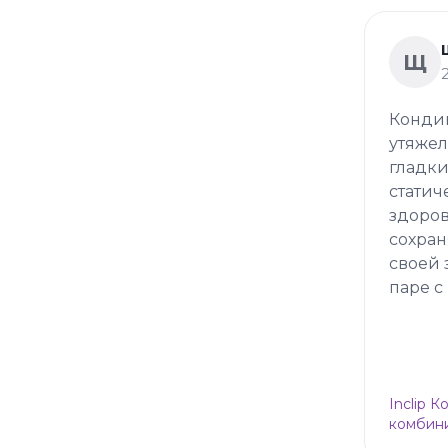
Щ
Кондиц
утяжел
гладки
статич
здоров
сохран
своей 
паре с
Inclip 
комбини