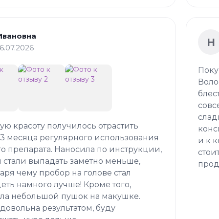
Ивановна
Н
16.07.2026
Поку
Воло
блес
совс
слад
кую красоту получилось отрастить
конс
 3 месяца регулярного использования
и к 
о препарата. Наносила по инструкции,
стои
 стали выпадать заметно меньше,
прод
аря чему пробор на голове стал
еть намного лучше! Кроме того,
ла небольшой пушок на макушке.
довольна результатом, буду