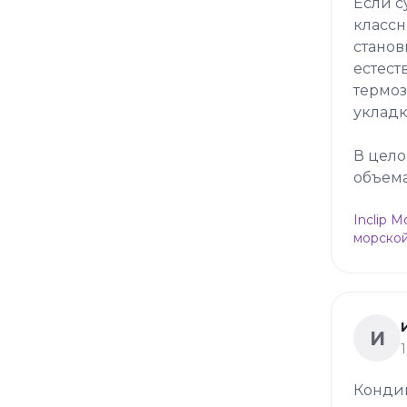
Если с
классн
станов
естест
термоз
укладк
В цело
объема
Inclip 
морской
И
Конди