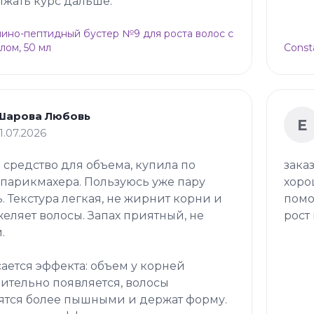
жать курс дальше.
Амино-пептидный бустер №9 для роста волос с
лом, 50 мл
Const
Шарова Любовь
Е
11.07.2026
 средство для объема, купила по
зака
 парикмахера. Пользуюсь уже пару
хоро
. Текстура легкая, не жирнит корни и
помо
желяет волосы. Запах приятный, не
рост 
.
сается эффекта: объем у корней
ительно появляется, волосы
ятся более пышными и держат форму.