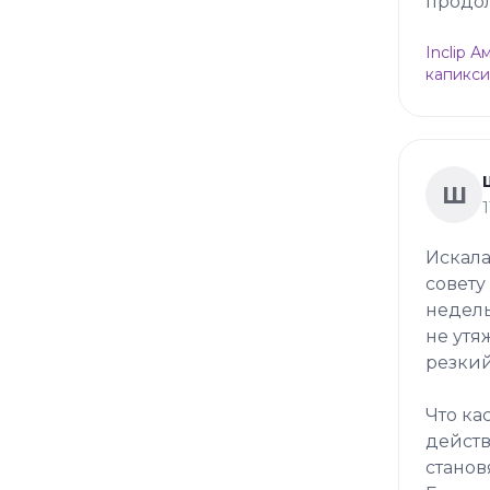
продол
Inclip 
капикси
Ш
Искала
совету
недель
не утя
резкий
Что ка
действ
станов