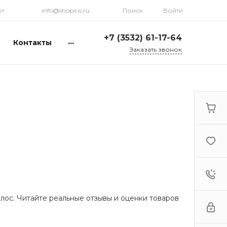
рг
info@shopiris.ru
Поиск
Войти
+7 (3532) 61-17-64
...
Контакты
Заказать звонок
+7 (3532) 61-17-64
г. Оренбург, ул.
Кирова, д. 13, Гостиный
двор, 2 этаж
Ежедневно: с 10:00 до
21:00
info@shopiris.ru
+7 (3532) 61-17-61
Обучение в студии
красоты Iris
Ежедневно 10:00 - 21:00
info@iris56.ru
лос. Читайте реальные отзывы и оценки товаров
+7 (922) 841-83-98
info@shopiris.ru