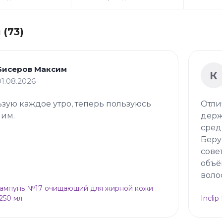
(73)
Бисеров Максим
К
01.08.2026
зую каждое утро, теперь пользуюсь
Отли
 им.
держ
сред
Беру
сове
объё
воло
Шампунь №17 очищающий для жирной кожи
 250 мл
Incli