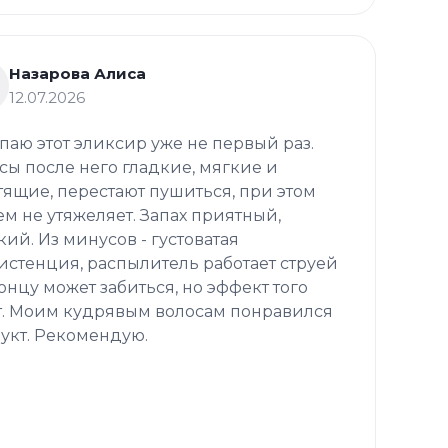
Назарова Алиса
12.07.2026
паю этот эликсир уже не первый раз.
сы после него гладкие, мягкие и
тящие, перестают пушиться, при этом
ем не утяжеляет. Запах приятный,
кий. Из минусов - густоватая
истенция, распылитель работает струей
концу может забиться, но эффект того
т. Моим кудрявым волосам понравился
укт. Рекомендую.