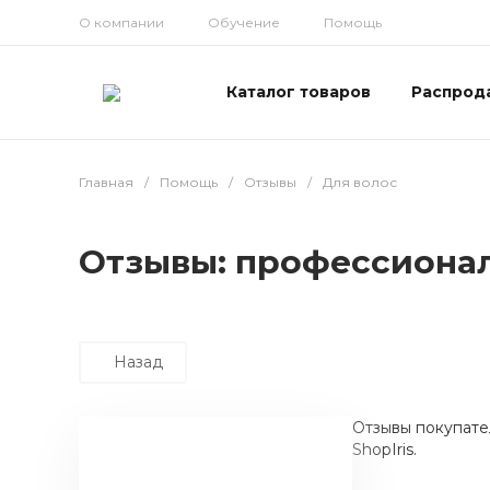
О компании
Обучение
Помощь
Каталог товаров
Распрод
Главная
/
Помощь
/
Отзывы
/
Для волос
Отзывы: профессионал
Назад
Отзывы покупате
ShopIris.