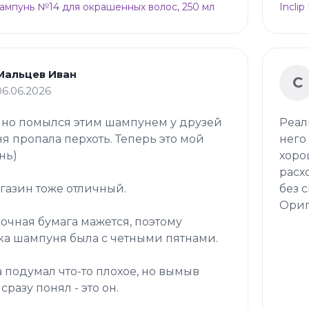
Шампунь №14 для окрашенных волос, 250 мл
Incli
Мальцев Иван
С
06.06.2026
но помылся этим шампунем у друзей
Реал
ня пропала перхоть. Теперь это мой
него
нь)
хоро
расх
газин тоже отличный.
без 
Ориг
очная бумага мажется, поэтому
ка шампуня была с четными пятнами.
 подумал что-то плохое, но вымыв
сразу понял - это он.