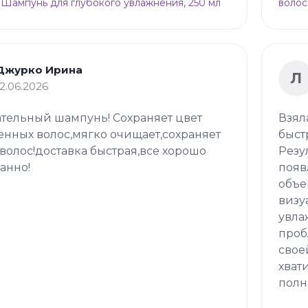
 Шампунь для глубокого увлажнения, 250 мл
волос
Джурко Ирина
Л
12.06.2026
тельный шампунь! Сохраняет цвет
Взял
нных волос,мягко очищает,сохраняет
быст
волос!доставка быстрая,все хорошо
Резу
анно!
появ
объе
визу
увла
проб
свое
хват
полн