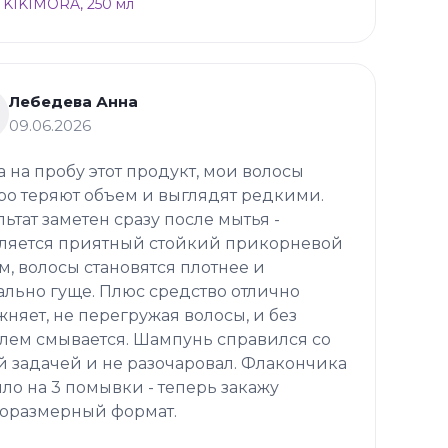
 KIKIMORA, 250 мл
Лебедева Анна
09.06.2026
а на пробу этот продукт, мои волосы
ро теряют объем и выглядят редкими.
льтат заметен сразу после мытья -
ляется приятный стойкий прикорневой
м, волосы становятся плотнее и
ально гуще. Плюс средство отлично
жняет, не перегружая волосы, и без
лем смывается. Шампунь справился со
й задачей и не разочаровал. Флакончика
ило на 3 помывки - теперь закажу
оразмерный формат.