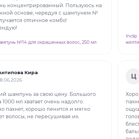
нь концентрированный. Пользуюсь на
нной основе, чередуя с шампунем №
олучается отличное комбо!
ендую!
Incli
Шампунь №14 для окрашенных волос, 250 мл
желти
Антипова Кира
Ц
18.06.2026
й шампунь за свою цену. Большого
Хоро
 1000 мл хватает очень надолго.
пахн
о пахнет, хорошо пенится и мягко
ощущ
т волосы, не пересушивая их.
голо
блес
баль
подо