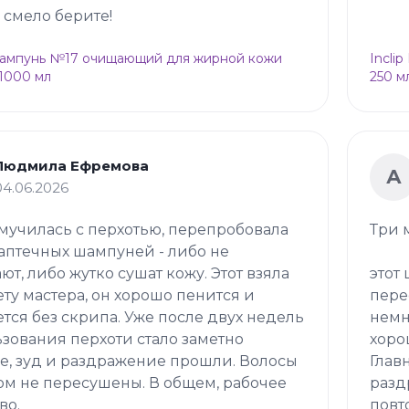
о смело берите!
Шампунь №17 очищающий для жирной кожи
Incli
 1000 мл
250 м
Людмила Ефремова
А
04.06.2026
мучилась с перхотью, перепробовала
Три 
аптечных шампуней - либо не
ют, либо жутко сушат кожу. Этот взяла
этот
ету мастера, он хорошо пенится и
пере
тся без скрипа. Уже после двух недель
немн
зования перхоти стало заметно
хоро
, зуд и раздражение прошли. Волосы
Глав
ом не пересушены. В общем, рабочее
разд
во.
повт