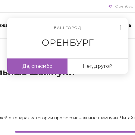
Оренбур
ажа
Акции
Схемы ухода
Доставка и оплата
ВАШ ГОРОД
ОРЕНБУРГ
Да, спасибо
Нет, другой
льные шампуни
лей о товарах категории профессиональные шампуни. Читайте
5