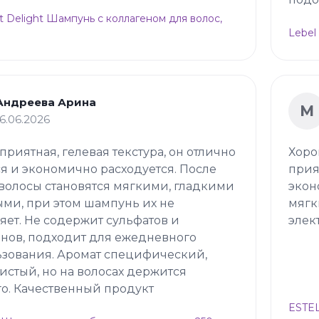
t Delight Шампунь с коллагеном для волос,
Lebel
Андреева Арина
М
16.06.2026
 приятная, гелевая текстура, он отлично
Хоро
я и экономично расходуется. После
прия
волосы становятся мягкими, гладкими
экон
ми, при этом шампунь их не
мягк
яет. Не содержит сульфатов и
элек
нов, подходит для ежедневного
зования. Аромат специфический,
истый, но на волосах держится
о. Качественный продукт
ESTEL