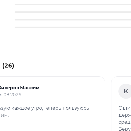
4
3
2
 (26)
Бисеров Максим
К
01.08.2026
зую каждое утро, теперь пользуюсь
Отли
 им.
держ
сред
Беру