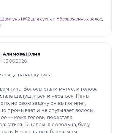
p Шампунь №12 для сухих и обезвоженных волос,
л
Алимова Юлия
03.06.2026
месяца назад купила
 шампунь. Волосы стали мягче, и голова
стала шелушиться и чесаться. Пены
ого, но свою задачу он выполняет,
шо промывает и не спутывает волосы.
ное — кожа головы перестала
ражаться. В целом, я довольна, буду
орять. Беру в паре с бальзамом.