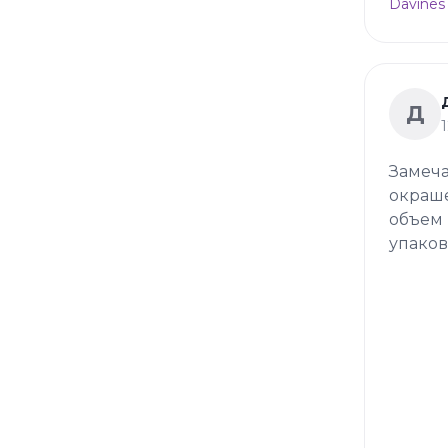
Davines
Д
Замеча
окраше
объем 
упаков