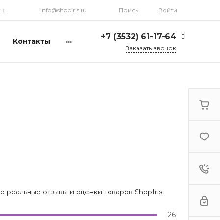
г
info@shopiris.ru
Поиск
Войти
+7 (3532) 61-17-64
...
Контакты
Заказать звонок
+7 (3532) 61-17-64
г. Оренбург, ул.
Кирова, д. 13, Гостиный
двор, 2 этаж
Ежедневно: с 10:00 до
21:00
info@shopiris.ru
+7 (3532) 61-17-61
Обучение в студии
красоты Iris
Ежедневно 10:00 - 21:00
info@iris56.ru
 реальные отзывы и оценки товаров ShopIris.
+7 (922) 841-83-98
info@shopiris.ru
26