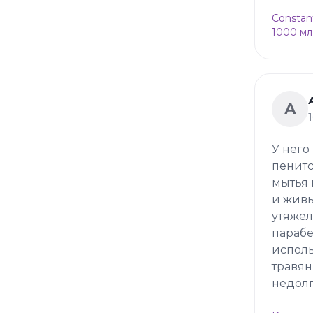
Constan
1000 мл
А
У него
пенитс
мытья 
и живы
утяжел
парабе
исполь
травян
недолг