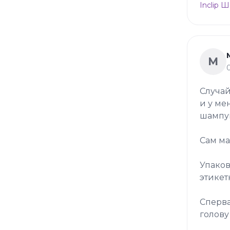
Inclip 
М
Случай
и у ме
шампу
Сам ма
Упаков
этикет
Сперва
голову 