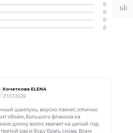
0
0
0
0
Кочеткова ELENA
27.07.2026
чный шампунь, вкусно пахнет, отлично
ит объём, большого флакона на
нюю длину волос хватает на целый год.
 третий раз и буду брать снова. Всем