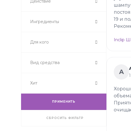
Действие
шампу
постоя
19 и п
Ингредиенты
Реком
Inclip 
Для кого
Вид средства
А
Хит
Хороши
объема
ПРИМЕНИТЬ
Приятн
очищае
СБРОСИТЬ ФИЛЬТР