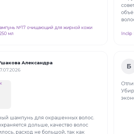
сове
объё
воло
Шампунь №17 очищающий для жирной кожи
 250 мл
Incli
Ушакова Александра
Б
17.07.2026
Отли
Убир
экон
ный шампунь для окрашенных волос.
охраняется дольше, качество волос
лось, расход не большой, так как