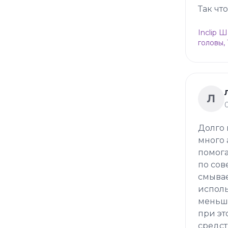
Так чт
Inclip 
головы,
Л
Долго 
много 
помога
по сов
смывае
исполь
меньше
при эт
средст