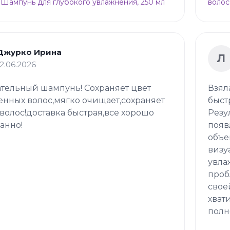
 Шампунь для глубокого увлажнения, 250 мл
волос
Джурко Ирина
Л
12.06.2026
тельный шампунь! Сохраняет цвет
Взял
нных волос,мягко очищает,сохраняет
быст
волос!доставка быстрая,все хорошо
Резу
анно!
появ
объе
визу
увла
проб
свое
хват
полн