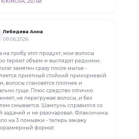
 KIKIMORA, 250 мл
Лебедева Анна
09.06.2026
а на пробу этот продукт, мои волосы
ро теряют объем и выглядят редкими.
льтат заметен сразу после мытья -
ляется приятный стойкий прикорневой
м, волосы становятся плотнее и
ально гуще. Плюс средство отлично
жняет, не перегружая волосы, и без
лем смывается. Шампунь справился со
й задачей и не разочаровал. Флакончика
ило на 3 помывки - теперь закажу
оразмерный формат.