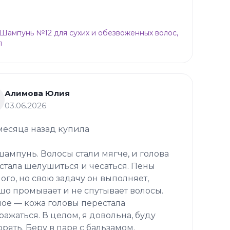
p Шампунь №12 для сухих и обезвоженных волос,
л
Алимова Юлия
03.06.2026
месяца назад купила
 шампунь. Волосы стали мягче, и голова
стала шелушиться и чесаться. Пены
ого, но свою задачу он выполняет,
шо промывает и не спутывает волосы.
ное — кожа головы перестала
ражаться. В целом, я довольна, буду
орять. Беру в паре с бальзамом.