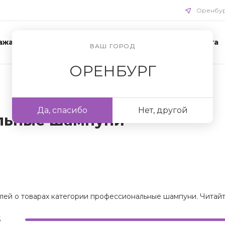
Оренбу
ажа
Акции
Схемы ухода
Доставка и оплата
ВАШ ГОРОД
ОРЕНБУРГ
Да, спасибо
Нет, другой
льные шампуни
лей о товарах категории профессиональные шампуни. Читайте
5