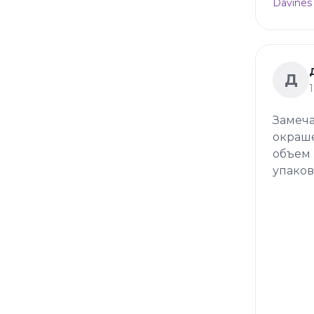
Davines
Д
Замеча
окраше
объем 
упаков