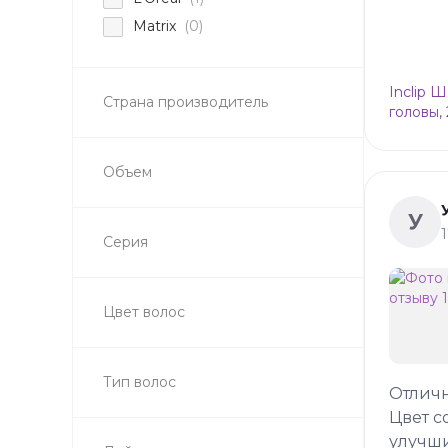
Matrix
(0)
Inclip 
Страна производитель
головы,
Объем
У
Серия
Цвет волос
Тип волос
Отлич
Цвет с
улучши