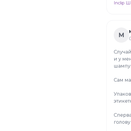
Inclip 
М
Случай
и у ме
шампу
Сам ма
Упаков
этикет
Сперва
голову 