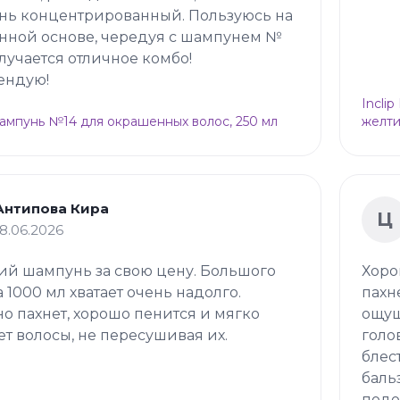
нь концентрированный. Пользуюсь на
нной основе, чередуя с шампунем №
олучается отличное комбо!
ендую!
Incli
Шампунь №14 для окрашенных волос, 250 мл
желти
Антипова Кира
Ц
18.06.2026
й шампунь за свою цену. Большого
Хоро
 1000 мл хватает очень надолго.
пахн
о пахнет, хорошо пенится и мягко
ощущ
т волосы, не пересушивая их.
голо
блес
баль
подо