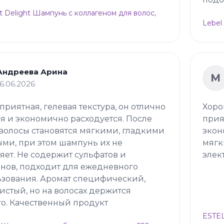
t Delight Шампунь с коллагеном для волос,
Lebel
Андреева Арина
М
16.06.2026
 приятная, гелевая текстура, он отлично
Хоро
я и экономично расходуется. После
прия
волосы становятся мягкими, гладкими
экон
ми, при этом шампунь их не
мягк
яет. Не содержит сульфатов и
элек
нов, подходит для ежедневного
зования. Аромат специфический,
истый, но на волосах держится
о. Качественный продукт
ESTEL