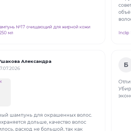
сове
объё
воло
Шампунь №17 очищающий для жирной кожи
 250 мл
Incli
Ушакова Александра
Б
17.07.2026
Отли
Убир
экон
ный шампунь для окрашенных волос.
охраняется дольше, качество волос
лось, расход не большой, так как