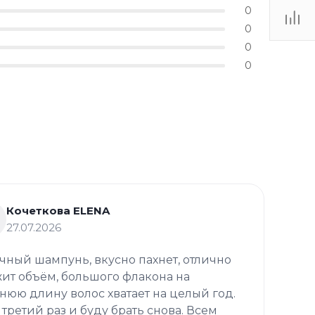
0
0
0
0
Кочеткова ELENA
27.07.2026
чный шампунь, вкусно пахнет, отлично
ит объём, большого флакона на
нюю длину волос хватает на целый год.
 третий раз и буду брать снова. Всем