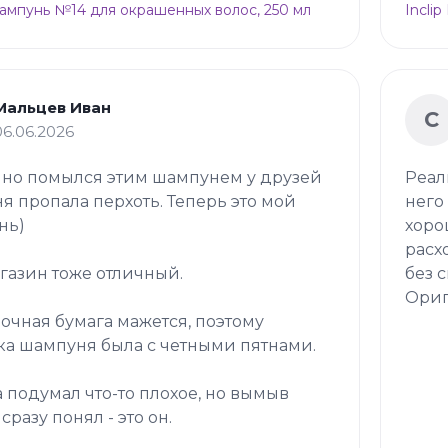
Шампунь №14 для окрашенных волос, 250 мл
Incli
Мальцев Иван
С
06.06.2026
но помылся этим шампунем у друзей
Реал
ня пропала перхоть. Теперь это мой
него
нь)
хоро
расх
газин тоже отличный.
без 
Ориг
очная бумага мажется, поэтому
ка шампуня была с четными пятнами.
 подумал что-то плохое, но вымыв
сразу понял - это он.