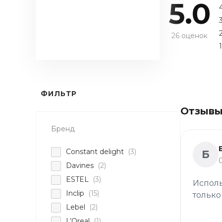
5.0
26 оценок
1
ФИЛЬТР
Отзывы
Бренд
Constant delight
(3)
Б
Davines
(2)
ESTEL
(3)
Исполь
Inclip
(15)
только
Lebel
(2)
L’Oreal
(1)