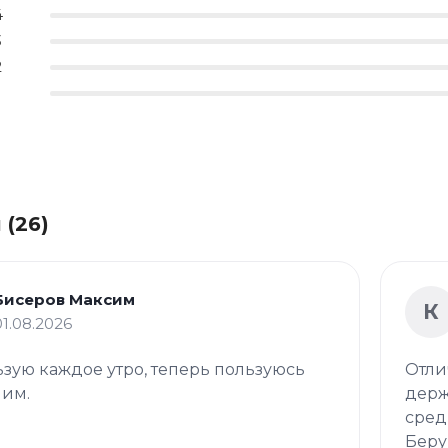
4
3
2
 (26)
Бисеров Максим
К
01.08.2026
зую каждое утро, теперь пользуюсь
Отли
 им.
держ
сред
Беру