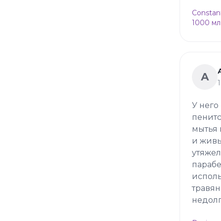
Constan
1000 мл
А
У него
пенитс
мытья 
и живы
утяжел
парабе
исполь
травян
недолг