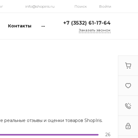
рг
info@shopiris.ru
Поиск
Войти
+7 (3532) 61-17-64
...
Контакты
Заказать звонок
+7 (3532) 61-17-64
г. Оренбург, ул.
Кирова, д. 13, Гостиный
двор, 2 этаж
Ежедневно: с 10:00 до
21:00
info@shopiris.ru
+7 (3532) 61-17-61
Обучение в студии
красоты Iris
Ежедневно 10:00 - 21:00
info@iris56.ru
 реальные отзывы и оценки товаров ShopIris.
+7 (922) 841-83-98
info@shopiris.ru
26