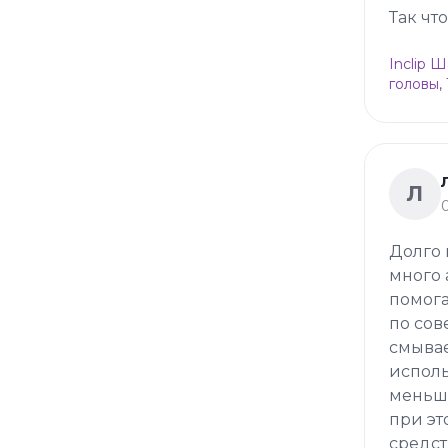
Так чт
Inclip 
головы,
Л
Долго 
много 
помога
по сов
смывае
исполь
меньше
при эт
средст