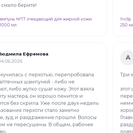
о смело берите!
Шампунь №17 очищающий для жирной кожи
Incli
 1000 мл
250 м
Людмила Ефремова
А
04.06.2026
мучилась с перхотью, перепробовала
Три 
аптечных шампуней - либо не
ют, либо жутко сушат кожу. Этот взяла
этот
ету мастера, он хорошо пенится и
пере
тся без скрипа. Уже после двух недель
немн
зования перхоти стало заметно
хоро
, зуд и раздражение прошли. Волосы
Глав
ом не пересушены. В общем, рабочее
разд
во.
повт