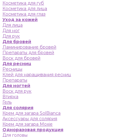
Косметика для губ
Косметика для лица
Косметика для глаз
Уход за кожей
Для лица
Для ног
Для рук
Для бровей
Ламинирование бровей
Препараты для бровей
Воск для бровей
Для ресниц
Ресницы
Клей для наращивания ресниц
Препараты
Для ногтей
Воск для рук
Втирка
Гель
Для солярия
Крем для загара SolBianca
Аксессуары для солярия
Крем для загара Moxie
Одноразовая продукция
Для головы