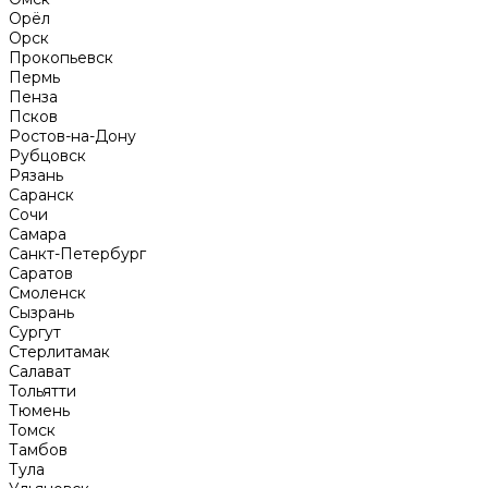
Орёл
Орск
Прокопьевск
Пермь
Пенза
Псков
Ростов-на-Дону
Рубцовск
Рязань
Саранск
Сочи
Самара
Санкт-Петербург
Саратов
Смоленск
Сызрань
Сургут
Стерлитамак
Салават
Тольятти
Тюмень
Томск
Тамбов
Тула