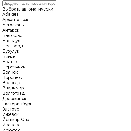
Выбрать автоматически
Абакан
Архангельск
Астрахань
Ангарск
Балаково
Барнаул
Белгород
Бузулук
Бийск
Братск
Березники
Брянск
Воронеж
Вологда
Владимир
Волгоград
Дзержинск
Екатеринбург
Златоуст
Ижевск
Йошкар-Ола
Иваново
Иркутск