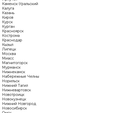
Каменск-Уральский
Калуга
Казань
Киров
Курск
Курган
Красноярск
Кострома
Краснодар
Кызыл
Липецк
Москва
Миасс
Магнитогорск
Мурманск
Нижнекамск
Набережные Челны
Норильск
Нижний Тагил
Нижневартовск
Новотроицк
Новокузнецк
Нижний Новгород
Новосибирск
Омск