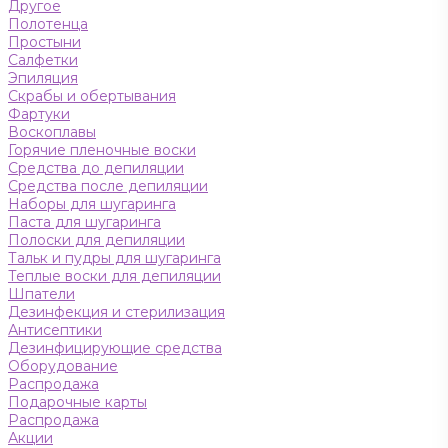
Другое
Полотенца
Простыни
Салфетки
Эпиляция
Скрабы и обертывания
Фартуки
Воскоплавы
Горячие пленочные воски
Средства до депиляции
Средства после депиляции
Наборы для шугаринга
Паста для шугаринга
Полоски для депиляции
Тальк и пудры для шугаринга
Теплые воски для депиляции
Шпатели
Дезинфекция и стерилизация
Антисептики
Дезинфицирующие средства
Оборудование
Распродажа
Подарочные карты
Распродажа
Акции