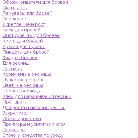
Обезжириватели для бровей
Оксиданты
Ремуверы для бровей
Очищение
Укрепление и рост
Воск для бровей
Инструменты для бровей
Кисти для бровей
Краска для бровей
Пинцеты для бровей
Хна для бровей
Для ресниц
Ресницы
Коричневые ресницы
Пучковые ресницы
Цветные ресницы
Черные ресницы
Клей для наращивания ресниц
Препараты
Для роста и питания ресниц
Закрепители
Обезжириватели
Праймеры и усилители клея
Ремуверы
Спреи и средства по уходу