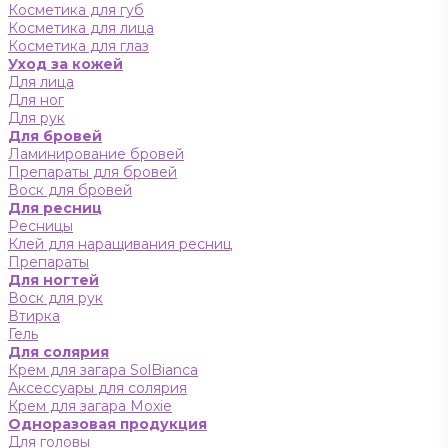
Косметика для губ
Косметика для лица
Косметика для глаз
Уход за кожей
Для лица
Для ног
Для рук
Для бровей
Ламинирование бровей
Препараты для бровей
Воск для бровей
Для ресниц
Ресницы
Клей для наращивания ресниц
Препараты
Для ногтей
Воск для рук
Втирка
Гель
Для солярия
Крем для загара SolBianca
Аксессуары для солярия
Крем для загара Moxie
Одноразовая продукция
Для головы