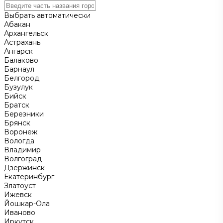
Выбрать автоматически
Абакан
Архангельск
Астрахань
Ангарск
Балаково
Барнаул
Белгород
Бузулук
Бийск
Братск
Березники
Брянск
Воронеж
Вологда
Владимир
Волгоград
Дзержинск
Екатеринбург
Златоуст
Ижевск
Йошкар-Ола
Иваново
Иркутск