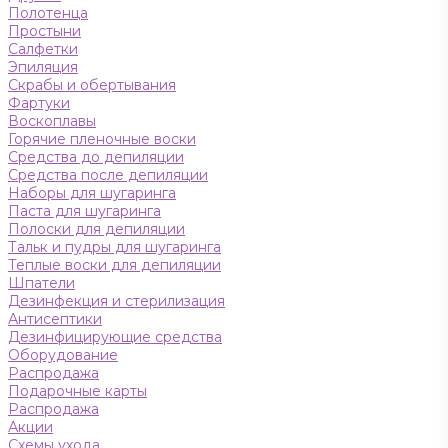
Полотенца
Простыни
Салфетки
Эпиляция
Скрабы и обертывания
Фартуки
Воскоплавы
Горячие пленочные воски
Средства до депиляции
Средства после депиляции
Наборы для шугаринга
Паста для шугаринга
Полоски для депиляции
Тальк и пудры для шугаринга
Теплые воски для депиляции
Шпатели
Дезинфекция и стерилизация
Антисептики
Дезинфицирующие средства
Оборудование
Распродажа
Подарочные карты
Распродажа
Акции
Схемы ухода