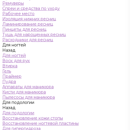
Ремуверы
Спреи и средства по уходу
Рабочее место
Изоляция нижних ресниц
Ламинирование ресниц
Пинцеты для ресниц
Тушь для нарощенных ресниц
Расходники для ресниц
Для ногтей
Назад
Для ногтей
Воск для рук
Втирка
Гель
Праймер
Пудра
Аппараты для маникюра
Кисти для маникюра
Пылесосы для маникюра
Для подологии
Назад
Для подологии
Восстановление кожи стопы
Восстановление ногтевой пластины
Для гипергидроза