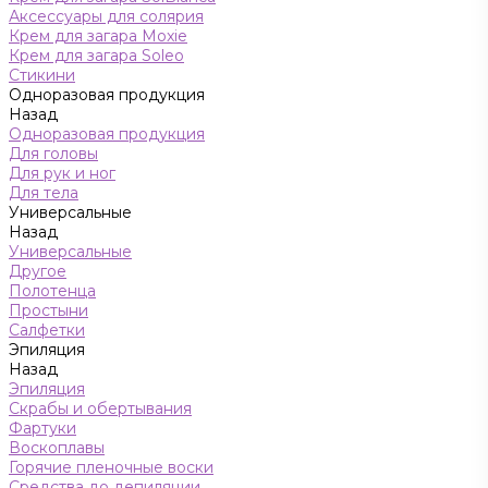
Аксессуары для солярия
Крем для загара Moxie
Крем для загара Soleo
Стикини
Одноразовая продукция
Назад
Одноразовая продукция
Для головы
Для рук и ног
Для тела
Универсальные
Назад
Универсальные
Другое
Полотенца
Простыни
Салфетки
Эпиляция
Назад
Эпиляция
Скрабы и обертывания
Фартуки
Воскоплавы
Горячие пленочные воски
Средства до депиляции