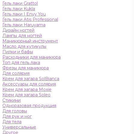
Гель лаки Grattol
Гель лаки Kukla
Гель лаки I Envy You
Гель лаки Atis Professional
Гель лаки Haruyama
Дизайн ногтей
Лампы для ногтей
Маникюрный инструмент
Масло для кутикулы
Пилки и бафы
Расходники для маникюра
Топ для гель лака
Фрезы для маникюра
Для солярия
Крем для загара SolBianca
Аксессуары для солярия
Крем для загара Moxie
Крем для загара Soleo
Стикини
Одноразовая продукция
Для головы
Для рук и ног
Для тела
Универсальные
Другое