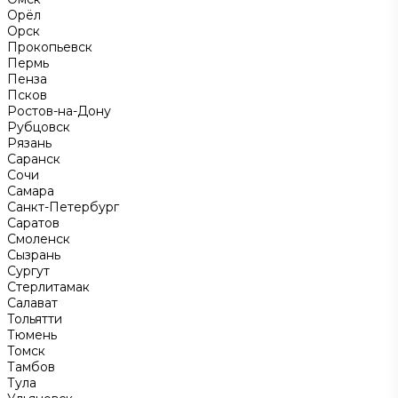
Орёл
Орск
Прокопьевск
Пермь
Пенза
Псков
Ростов-на-Дону
Рубцовск
Рязань
Саранск
Сочи
Самара
Санкт-Петербург
Саратов
Смоленск
Сызрань
Сургут
Стерлитамак
Салават
Тольятти
Тюмень
Томск
Тамбов
Тула