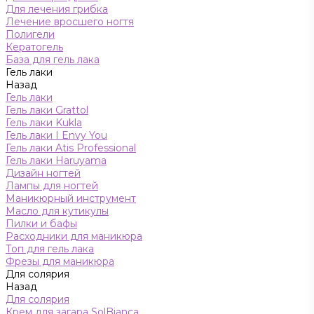
Для лечения грибка
Лечение вросшего ногтя
Полигели
Кератогель
База для гель лака
Гель лаки
Назад
Гель лаки
Гель лаки Grattol
Гель лаки Kukla
Гель лаки I Envy You
Гель лаки Atis Professional
Гель лаки Haruyama
Дизайн ногтей
Лампы для ногтей
Маникюрный инструмент
Масло для кутикулы
Пилки и бафы
Расходники для маникюра
Топ для гель лака
Фрезы для маникюра
Для солярия
Назад
Для солярия
Крем для загара SolBianca