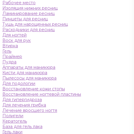
Рабочее место
Изоляция нижних ресниц
Ламинирование ресниц
Пинцеты для ресниц
Тушь для нарощенных ресниц
Расходники для ресниц
Для ногтей
Воск для рук
Втирка
Гель
Праймер
Пудра
Аппараты для маникюра
Кисти для маникюра
Пылесосы для маникюра
Для подологии
Восстановление кожи стопы
Восстановление ногтевой пластины
Для гипергидроза
Для лечения грибка
Лечение вросшего ногтя
Полигели
Кератогель
База для гель лака
Гель лаки