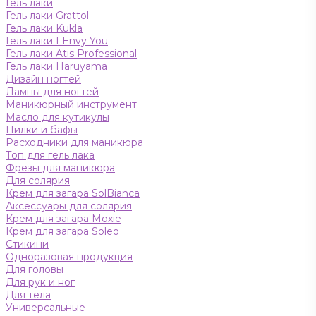
Гель лаки
Гель лаки Grattol
Гель лаки Kukla
Гель лаки I Envy You
Гель лаки Atis Professional
Гель лаки Haruyama
Дизайн ногтей
Лампы для ногтей
Маникюрный инструмент
Масло для кутикулы
Пилки и бафы
Расходники для маникюра
Топ для гель лака
Фрезы для маникюра
Для солярия
Крем для загара SolBianca
Аксессуары для солярия
Крем для загара Moxie
Крем для загара Soleo
Стикини
Одноразовая продукция
Для головы
Для рук и ног
Для тела
Универсальные