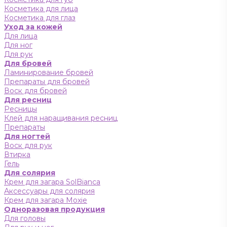
Косметика для лица
Косметика для глаз
Уход за кожей
Для лица
Для ног
Для рук
Для бровей
Ламинирование бровей
Препараты для бровей
Воск для бровей
Для ресниц
Ресницы
Клей для наращивания ресниц
Препараты
Для ногтей
Воск для рук
Втирка
Гель
Для солярия
Крем для загара SolBianca
Аксессуары для солярия
Крем для загара Moxie
Одноразовая продукция
Для головы