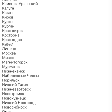
Каменск-Уральский
Калуга
Казань
Киров
Курск
Курган
Красноярск
Кострома
Краснодар
Кызыл
Липецк
Москва
Миасс
Магнитогорск
Мурманск
Нижнекамск
Набережные Челны
Норильск
Нижний Тагил
Нижневартовск
Новотроицк
Новокузнецк
Нижний Новгород
Новосибирск
Омск