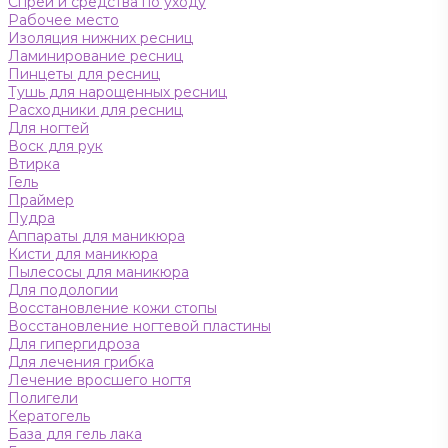
Спреи и средства по уходу
Рабочее место
Изоляция нижних ресниц
Ламинирование ресниц
Пинцеты для ресниц
Тушь для нарощенных ресниц
Расходники для ресниц
Для ногтей
Воск для рук
Втирка
Гель
Праймер
Пудра
Аппараты для маникюра
Кисти для маникюра
Пылесосы для маникюра
Для подологии
Восстановление кожи стопы
Восстановление ногтевой пластины
Для гипергидроза
Для лечения грибка
Лечение вросшего ногтя
Полигели
Кератогель
База для гель лака