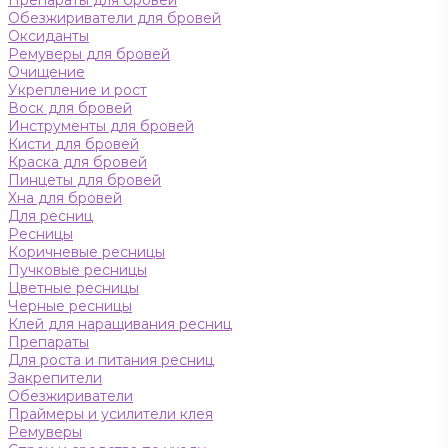
Препараты для бровей
Обезжириватели для бровей
Оксиданты
Ремуверы для бровей
Очищение
Укрепление и рост
Воск для бровей
Инструменты для бровей
Кисти для бровей
Краска для бровей
Пинцеты для бровей
Хна для бровей
Для ресниц
Ресницы
Коричневые ресницы
Пучковые ресницы
Цветные ресницы
Черные ресницы
Клей для наращивания ресниц
Препараты
Для роста и питания ресниц
Закрепители
Обезжириватели
Праймеры и усилители клея
Ремуверы