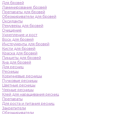
Для бровей
Ламинирование бровей
Препараты для бровей
Обезжириватели для бровей
Оксиданты
Ремуверы для бровей
Очищение
Укрепление и рост
Воск для бровей
Инструменты для бровей
Кисти для бровей
Краска для бровей
Пинцеты для бровей
Хна для бровей
Для ресниц
Ресницы
Коричневые ресницы
Пучковые ресницы
Цветные ресницы
Черные ресницы
Клей для наращивания ресниц
Препараты
Для роста и питания ресниц
Закрепители
Обезжириватели