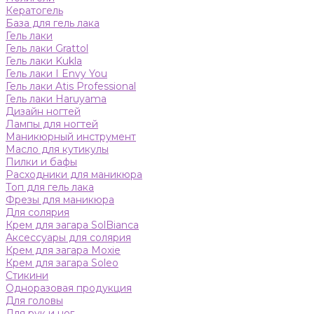
Кератогель
База для гель лака
Гель лаки
Гель лаки Grattol
Гель лаки Kukla
Гель лаки I Envy You
Гель лаки Atis Professional
Гель лаки Haruyama
Дизайн ногтей
Лампы для ногтей
Маникюрный инструмент
Масло для кутикулы
Пилки и бафы
Расходники для маникюра
Топ для гель лака
Фрезы для маникюра
Для солярия
Крем для загара SolBianca
Аксессуары для солярия
Крем для загара Moxie
Крем для загара Soleo
Стикини
Одноразовая продукция
Для головы
Для рук и ног