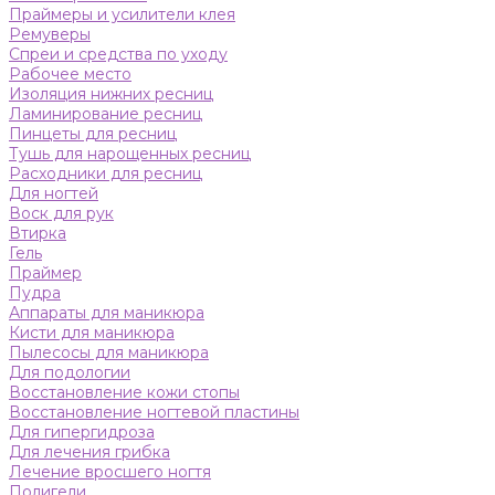
Праймеры и усилители клея
Ремуверы
Спреи и средства по уходу
Рабочее место
Изоляция нижних ресниц
Ламинирование ресниц
Пинцеты для ресниц
Тушь для нарощенных ресниц
Расходники для ресниц
Для ногтей
Воск для рук
Втирка
Гель
Праймер
Пудра
Аппараты для маникюра
Кисти для маникюра
Пылесосы для маникюра
Для подологии
Восстановление кожи стопы
Восстановление ногтевой пластины
Для гипергидроза
Для лечения грибка
Лечение вросшего ногтя
Полигели