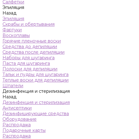
Салфетки
Эпиляция
Назад
Эпиляция
Скрабы и обертывания
Фартуки
Воскоплавы
Горячие пленочные воски
Средства до депиляции
Средства после депиляции
Наборы для шугаринга
Паста для шугаринга
Полоски для депиляции
Тальк и пудры для шугаринга
Теплые воски для депиляции
Шпатели
Дезинфекция и стерилизация
Назад
Дезинфекция и стерилизация
Антисептики
Дезинфицирующие средства
Оборудование
Распродажа
Подарочные карты
Распродажа