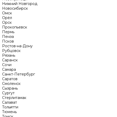
Нижний Новгород
Новосибирск
Омск
Орёл
Орск
Прокопьевск
Пермь
Пенза
Псков
Ростов-на-Дону
Рубцовск
Рязань
Саранск
Сочи
Самара
Санкт-Петербург
Саратов
Смоленск
Сызрань
Сургут
Стерлитамак
Салават
Тольятти
Тюмень
Томск