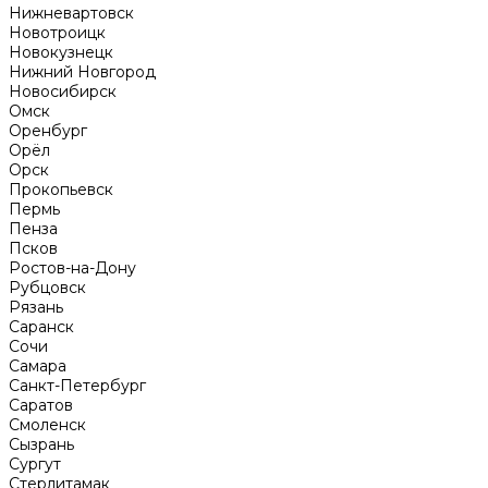
Нижневартовск
Новотроицк
Новокузнецк
Нижний Новгород
Новосибирск
Омск
Оренбург
Орёл
Орск
Прокопьевск
Пермь
Пенза
Псков
Ростов-на-Дону
Рубцовск
Рязань
Саранск
Сочи
Самара
Санкт-Петербург
Саратов
Смоленск
Сызрань
Сургут
Стерлитамак