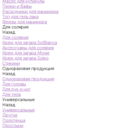
Масло для кутикулы
Пилки и бафы
Расходники для маникюра
Топ для гель лака
Фрезы для маникюра
Для солярия
Назад
Для солярия
Крем для загара SolBianca
Аксессуары для солярия
Крем для загара Moxie
Крем для загара Soleo
Стикини
Одноразовая продукция
Назад
Одноразовая продукция
Для головы
Для рук и ног
Для тела
Универсальные
Назад
Универсальные
Другое
Полотенца
Простыни