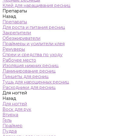
Черные ресницы
Клей для наращивания ресниц
Препараты
Назад
Препараты
Для роста и питания ресниц
Закрепители
Обезжириватели
Праймеры и усилители клея
Ремуверы
Спреи и средства по уходу
Рабочее место
Изоляция нижних ресниц
Ламинирование ресниц
Пинцеты для ресниц
Тушь для нарощенных ресниц
Расходники для ресниц
Для ногтей
Назад
Для ногтей
Воск для рук
Втирка
Гель
Праймер
Пудра