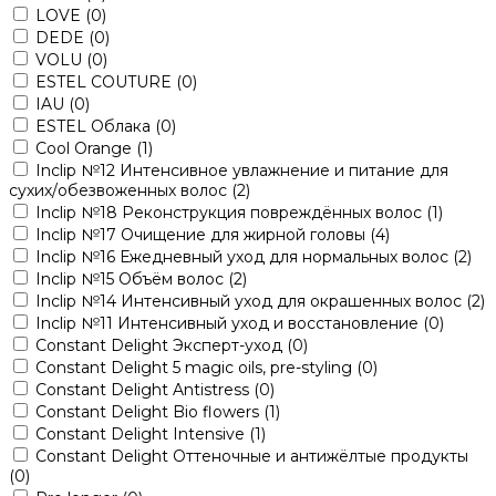
LOVE
(0)
DEDE
(0)
VOLU
(0)
ESTEL COUTURE
(0)
IAU
(0)
ESTEL Облака
(0)
Cool Orange
(1)
Inclip №12 Интенсивное увлажнение и питание для
сухих/обезвоженных волос
(2)
Inclip №18 Реконструкция повреждённых волос
(1)
Inclip №17 Очищение для жирной головы
(4)
Inclip №16 Ежедневный уход для нормальных волос
(2)
Inclip №15 Объём волос
(2)
Inclip №14 Интенсивный уход для окрашенных волос
(2)
Inclip №11 Интенсивный уход и восстановление
(0)
Constant Delight Эксперт-уход
(0)
Constant Delight 5 magic oils, pre-styling
(0)
Constant Delight Antistress
(0)
Constant Delight Bio flowers
(1)
Constant Delight Intensive
(1)
Constant Delight Оттеночные и антижёлтые продукты
(0)