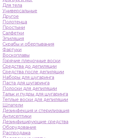
Для тела
Универсальные
Другое
Полотенца
Простыни
Салфетки
Эпиляция
Скрабы и обертывания
Фартуки
Воскоплавы
Горячие пленочные воски
Средства до депиляции
Средства после депиляции
Наборы для шугаринга
Паста для шугаринга
Полоски для депиляции
Тальк и пудры для шугаринга
Теплые воски для депиляции
Шпатели
Дезинфекция и стерилизация
Антисептики
Дезинфицирующие средства
Оборудование
Распродажа