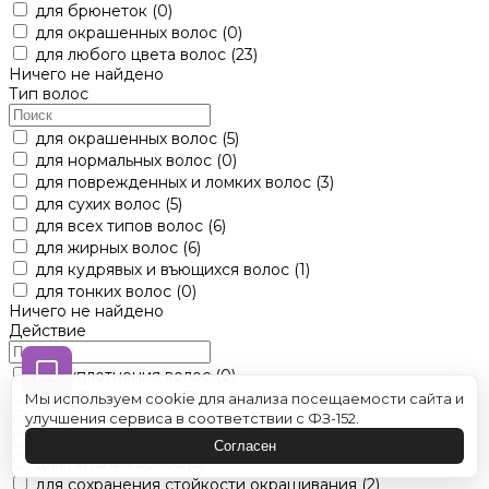
для брюнеток
(0)
для окрашенных волос
(0)
для любого цвета волос
(23)
Ничего не найдено
Тип волос
для окрашенных волос
(5)
для нормальных волос
(0)
для поврежденных и ломких волос
(3)
для сухих волос
(5)
для всех типов волос
(6)
для жирных волос
(6)
для кудрявых и въющихся волос
(1)
для тонких волос
(0)
Ничего не найдено
Действие
для уплотнения волос
(0)
для объема волос
(2)
Мы используем cookie для анализа посещаемости сайта и
для восстановления волос
(2)
улучшения сервиса в соответствии с ФЗ-152.
для нейтрализации желтизны волос
(3)
Согласен
для питания волос
(5)
для сохранения стойкости окрашивания
(2)