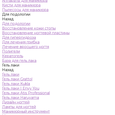
Аппараты для маникюра
Кисти для маникюра
Пылесосы для маникюра
Для подологии
Назад
Для подологии
Восстановление кожи стопы
Восстановление ногтевой пластины
Для гипергидроза
Для лечения грибка
Лечение вросшего ногтя
Полигели
Кератогель
База для гель лака
Гель лаки
Назад
Гель лаки
Гель лаки Grattol
Гель лаки Kukla
Гель лаки I Envy You
Гель лаки Atis Professional
Гель лаки Haruyama
Дизайн ногтей
Лампы для ногтей
Маникюрный инструмент