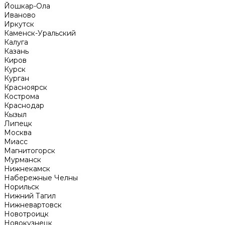
Йошкар-Ола
Иваново
Иркутск
Каменск-Уральский
Калуга
Казань
Киров
Курск
Курган
Красноярск
Кострома
Краснодар
Кызыл
Липецк
Москва
Миасс
Магнитогорск
Мурманск
Нижнекамск
Набережные Челны
Норильск
Нижний Тагил
Нижневартовск
Новотроицк
Новокузнецк