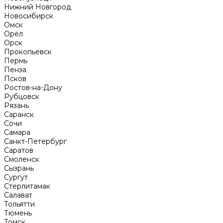
Нижний Новгород
Новосибирск
Омск
Орёл
Орск
Прокопьевск
Пермь
Пенза
Псков
Ростов-на-Дону
Рубцовск
Рязань
Саранск
Сочи
Самара
Санкт-Петербург
Саратов
Смоленск
Сызрань
Сургут
Стерлитамак
Салават
Тольятти
Тюмень
Томск