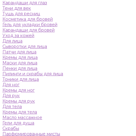
Карандаши для глаз
Тени для век
Тушь для ресниц
Косметика для бровей
Гель для укладки бровей
Карандаши для бровей
Уход за кожей
Для лица
Сыворотки для лица
Патчи для лица
Кремы для лица
Маски для лица
Пенки для лица
Пилинги и скрабы для лица
Тоники для лица
Для ног
Кремы для ног
Для рук
Кремы для рук
Для тела
Кремы для тела
Масло массажное
Гели для душа
Скрабы
Парфюмированные мисты