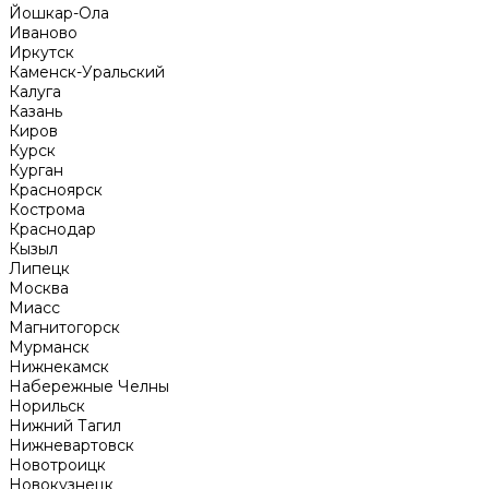
Йошкар-Ола
Иваново
Иркутск
Каменск-Уральский
Калуга
Казань
Киров
Курск
Курган
Красноярск
Кострома
Краснодар
Кызыл
Липецк
Москва
Миасс
Магнитогорск
Мурманск
Нижнекамск
Набережные Челны
Норильск
Нижний Тагил
Нижневартовск
Новотроицк
Новокузнецк