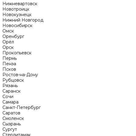
Нижневартовск
Новотроицк
Новокузнецк
Нижний Новгород
Новосибирск
Омск
Оренбург
Орёл
Орск
Прокопьевск
Пермь
Пенза
Псков
Ростов-на-Дону
Рубцовск
Рязань
Саранск
Сочи
Самара
Санкт-Петербург
Саратов
Смоленск
Сызрань
Сургут
Стерлитамак