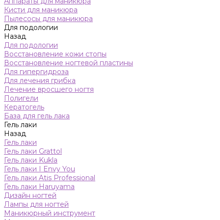
Аппараты для маникюра
Кисти для маникюра
Пылесосы для маникюра
Для подологии
Назад
Для подологии
Восстановление кожи стопы
Восстановление ногтевой пластины
Для гипергидроза
Для лечения грибка
Лечение вросшего ногтя
Полигели
Кератогель
База для гель лака
Гель лаки
Назад
Гель лаки
Гель лаки Grattol
Гель лаки Kukla
Гель лаки I Envy You
Гель лаки Atis Professional
Гель лаки Haruyama
Дизайн ногтей
Лампы для ногтей
Маникюрный инструмент