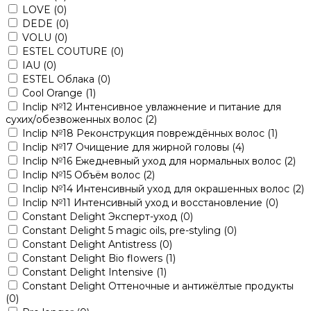
LOVE
(0)
DEDE
(0)
VOLU
(0)
ESTEL COUTURE
(0)
IAU
(0)
ESTEL Облака
(0)
Cool Orange
(1)
Inclip №12 Интенсивное увлажнение и питание для
сухих/обезвоженных волос
(2)
Inclip №18 Реконструкция повреждённых волос
(1)
Inclip №17 Очищение для жирной головы
(4)
Inclip №16 Ежедневный уход для нормальных волос
(2)
Inclip №15 Объём волос
(2)
Inclip №14 Интенсивный уход для окрашенных волос
(2)
Inclip №11 Интенсивный уход и восстановление
(0)
Constant Delight Эксперт-уход
(0)
Constant Delight 5 magic oils, pre-styling
(0)
Constant Delight Antistress
(0)
Constant Delight Bio flowers
(1)
Constant Delight Intensive
(1)
Constant Delight Оттеночные и антижёлтые продукты
(0)