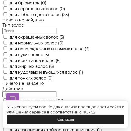
для брюнеток
(0)
для окрашенных волос
(0)
для любого цвета волос
(23)
Ничего не найдено
Тип волос
для окрашенных волос
(5)
для нормальных волос
(0)
для поврежденных и ломких волос
(3)
для сухих волос
(5)
для всех типов волос
(6)
для жирных волос
(6)
для кудрявых и въющихся волос
(1)
для тонких волос
(0)
Ничего не найдено
Действие
для уплотнения волос
(0)
для объема волос
(2)
Мы используем cookie для анализа посещаемости сайта и
для восстановления волос
(2)
улучшения сервиса в соответствии с ФЗ-152.
для нейтрализации желтизны волос
(3)
Согласен
для питания волос
(5)
для сохранения стойкости окрашивания
(2)