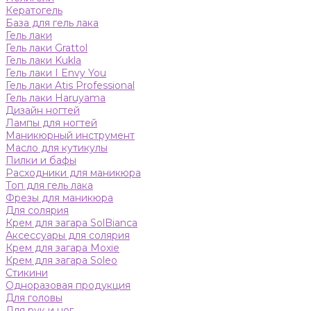
Кератогель
База для гель лака
Гель лаки
Гель лаки Grattol
Гель лаки Kukla
Гель лаки I Envy You
Гель лаки Atis Professional
Гель лаки Haruyama
Дизайн ногтей
Лампы для ногтей
Маникюрный инструмент
Масло для кутикулы
Пилки и бафы
Расходники для маникюра
Топ для гель лака
Фрезы для маникюра
Для солярия
Крем для загара SolBianca
Аксессуары для солярия
Крем для загара Moxie
Крем для загара Soleo
Стикини
Одноразовая продукция
Для головы
Для рук и ног