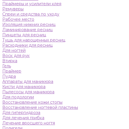
Праймеры и усилители клея
Ремуверы
Спреи и средства по уходу
Рабочее место
Изоляция нижних ресниц
Ламинирование ресниц
Пинцеты для ресниц
Тушь для нарощенных ресниц
Расходники для ресниц
Для ногтей
Воск для рук
Втирка
Гель
Праймер
Пудра
Аппараты для маникюра
Кисти для маникюра
Пылесосы для маникюра
Для подологии
Восстановление кожи стопы
Восстановление ногтевой пластины
Для гипергидроза
Для лечения грибка
Лечение вросшего ногтя
Полигели