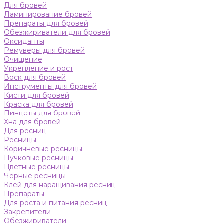
Для бровей
Ламинирование бровей
Препараты для бровей
Обезжириватели для бровей
Оксиданты
Ремуверы для бровей
Очищение
Укрепление и рост
Воск для бровей
Инструменты для бровей
Кисти для бровей
Краска для бровей
Пинцеты для бровей
Хна для бровей
Для ресниц
Ресницы
Коричневые ресницы
Пучковые ресницы
Цветные ресницы
Черные ресницы
Клей для наращивания ресниц
Препараты
Для роста и питания ресниц
Закрепители
Обезжириватели