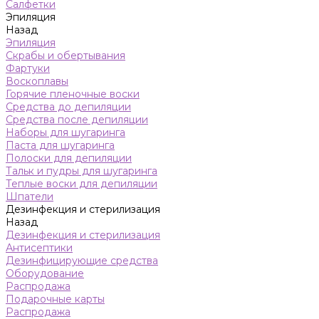
Салфетки
Эпиляция
Назад
Эпиляция
Скрабы и обертывания
Фартуки
Воскоплавы
Горячие пленочные воски
Средства до депиляции
Средства после депиляции
Наборы для шугаринга
Паста для шугаринга
Полоски для депиляции
Тальк и пудры для шугаринга
Теплые воски для депиляции
Шпатели
Дезинфекция и стерилизация
Назад
Дезинфекция и стерилизация
Антисептики
Дезинфицирующие средства
Оборудование
Распродажа
Подарочные карты
Распродажа