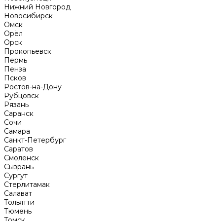
Нижний Новгород
Новосибирск
Омск
Орёл
Орск
Прокопьевск
Пермь
Пенза
Псков
Ростов-на-Дону
Рубцовск
Рязань
Саранск
Сочи
Самара
Санкт-Петербург
Саратов
Смоленск
Сызрань
Сургут
Стерлитамак
Салават
Тольятти
Тюмень
Томск