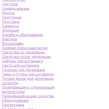
Для тела
Универсальные
Другое
Полотенца
Простыни
Салфетки
Эпиляция
Скрабы и обертывания
Фартуки
Воскоплавы
Горячие пленочные воски
Средства до депиляции
Средства после депиляции
Наборы для шугаринга
Паста для шугаринга
Полоски для депиляции
Тальк и пудры для шугаринга
Теплые воски для депиляции
Шпатели
Дезинфекция и стерилизация
Антисептики
Дезинфицирующие средства
Оборудование
Распродажа