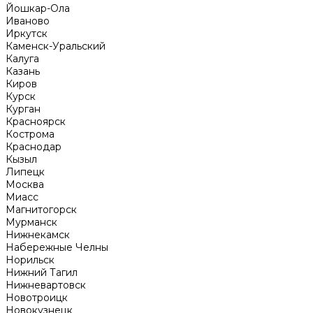
Йошкар-Ола
Иваново
Иркутск
Каменск-Уральский
Калуга
Казань
Киров
Курск
Курган
Красноярск
Кострома
Краснодар
Кызыл
Липецк
Москва
Миасс
Магнитогорск
Мурманск
Нижнекамск
Набережные Челны
Норильск
Нижний Тагил
Нижневартовск
Новотроицк
Новокузнецк