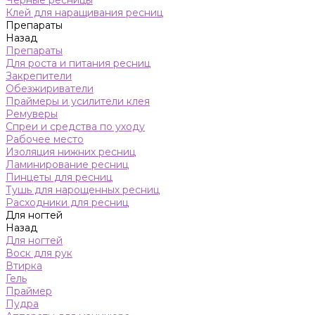
Черные ресницы
Клей для наращивания ресниц
Препараты
Назад
Препараты
Для роста и питания ресниц
Закрепители
Обезжириватели
Праймеры и усилители клея
Ремуверы
Спреи и средства по уходу
Рабочее место
Изоляция нижних ресниц
Ламинирование ресниц
Пинцеты для ресниц
Тушь для нарощенных ресниц
Расходники для ресниц
Для ногтей
Назад
Для ногтей
Воск для рук
Втирка
Гель
Праймер
Пудра