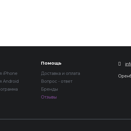
Помощь
in
я iPhone
Доставка и оплата
Орен
 Android
Вопрос - ответ
рограмма
Бренды
Отзывы