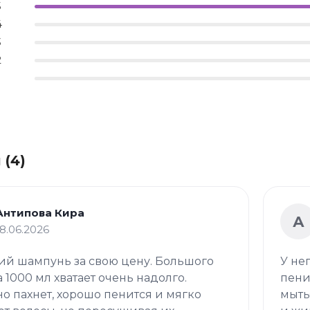
5
4
3
2
 (4)
Антипова Кира
А
18.06.2026
й шампунь за свою цену. Большого
У не
 1000 мл хватает очень надолго.
пени
о пахнет, хорошо пенится и мягко
мыть