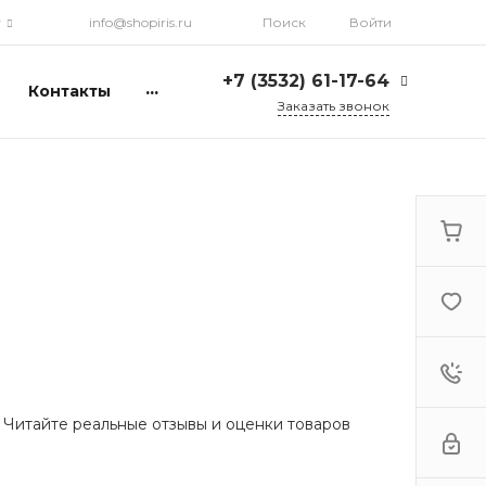
г
info@shopiris.ru
Поиск
Войти
+7 (3532) 61-17-64
...
Контакты
Заказать звонок
+7 (3532) 61-17-64
г. Оренбург, ул.
Кирова, д. 13, Гостиный
двор, 2 этаж
Ежедневно: с 10:00 до
21:00
info@shopiris.ru
+7 (3532) 61-17-61
Обучение в студии
красоты Iris
Ежедневно 10:00 - 21:00
info@iris56.ru
 Читайте реальные отзывы и оценки товаров
+7 (922) 841-83-98
info@shopiris.ru