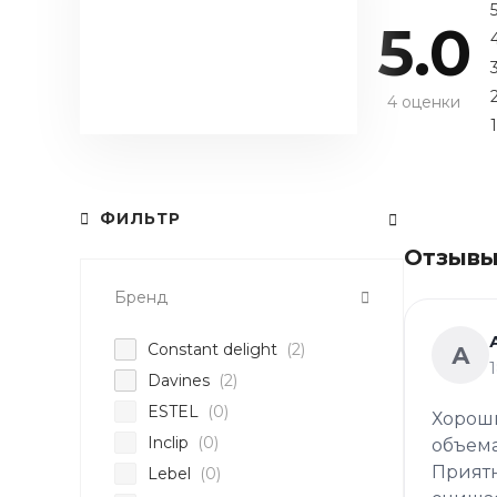
5.0
4 оценки
1
ФИЛЬТР
Отзывы
Бренд
Constant delight
(2)
А
Davines
(2)
ESTEL
(0)
Хороши
Inclip
(0)
объема
Приятн
Lebel
(0)