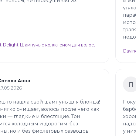
т волосы, не пересушивая их.
и жи
утяж
пара
испо
трав
недо
t Delight Шампунь с коллагеном для волос,
Davin
Котова Анна
П
27.05.2026
ц-то нашла свой шампунь для блонда!
Поку
мягко очищает, волосы после него как
барб
и — гладкие и блестящие. Тон
хоро
ится холодным и дорогим, без
надо
ны, но и без фиолетовых разводов.
у ни