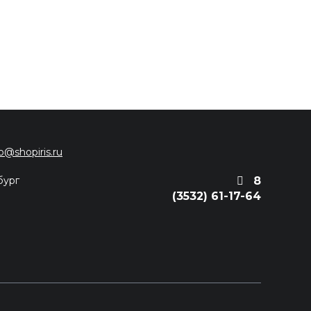
fo@shopiris.ru
бург
8
(3532) 61-17-64