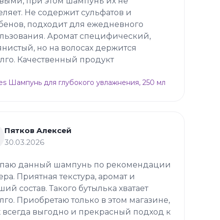
выми, при этом шампунь их не
еляет. Не содержит сульфатов и
бенов, подходит для ежедневного
льзования. Аромат специфический,
янистый, но на волосах держится
лго. Качественный продукт
es Шампунь для глубокого увлажнения, 250 мл
Пятков Алексей
30.03.2026
паю данный шампунь по рекомендации
ера. Приятная текстура, аромат и
ший состав. Такого бутылька хватает
лго. Приобретаю только в этом магазине,
х всегда выгодно и прекрасный подход к