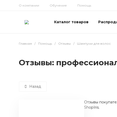
О компании
Обучение
Помощь
Каталог товаров
Распрод
Главная
/
Помощь
/
Отзывы
/
Шампуни для волос
Отзывы: профессиона
Назад
Отзывы покупате
ShopIris.