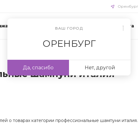
Оренбур
ажа
Акции
Схемы ухода
Доставка и оплата
ВАШ ГОРОД
ОРЕНБУРГ
Да, спасибо
Нет, другой
льные шампуни италия
лей о товарах категории профессиональные шампуни италия.