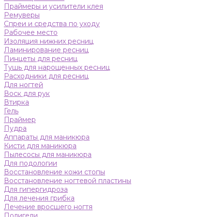
Праймеры и усилители клея
Ремуверы
Спреи и средства по уходу
Рабочее место
Изоляция нижних ресниц
Ламинирование ресниц
Пинцеты для ресниц
Тушь для нарощенных ресниц
Расходники для ресниц
Для ногтей
Воск для рук
Втирка
Гель
Праймер
Пудра
Аппараты для маникюра
Кисти для маникюра
Пылесосы для маникюра
Для подологии
Восстановление кожи стопы
Восстановление ногтевой пластины
Для гипергидроза
Для лечения грибка
Лечение вросшего ногтя
Полигели