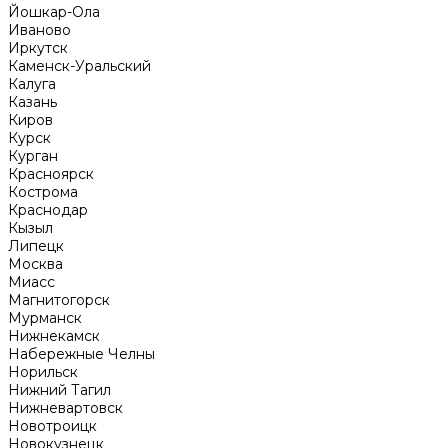
Йошкар-Ола
Иваново
Иркутск
Каменск-Уральский
Калуга
Казань
Киров
Курск
Курган
Красноярск
Кострома
Краснодар
Кызыл
Липецк
Москва
Миасс
Магнитогорск
Мурманск
Нижнекамск
Набережные Челны
Норильск
Нижний Тагил
Нижневартовск
Новотроицк
Новокузнецк