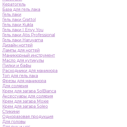
Кератогель
База для гель лака
Гель лаки
Гель лаки Grattol
Гель лаки Kukla
Гель лаки I Envy You
Гель лаки Atis Professional
Гель лаки Haruyama
Дизайн ногтей
Лампы для ногтей
Маникюрный инструмент
Масло для кутикулы
Пилки и бафы
Расходники для маникюра
Топ для гель лака
Фрезы для маникюра
Для солярия
Крем для загара SolBianca
Аксессуары для солярия
Крем для загара Moxie
Крем для загара Soleo
Стикини
Одноразовая продукция
Для головы
Для рук и ног