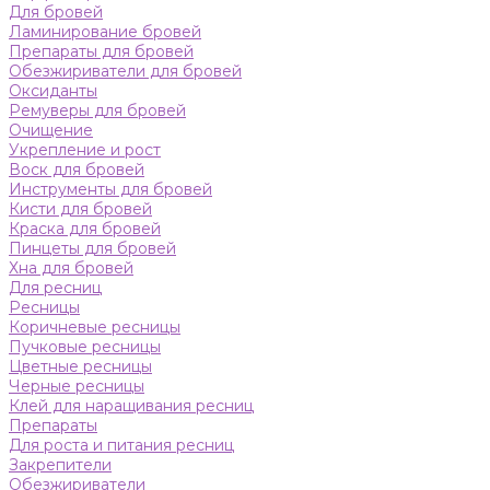
Для бровей
Ламинирование бровей
Препараты для бровей
Обезжириватели для бровей
Оксиданты
Ремуверы для бровей
Очищение
Укрепление и рост
Воск для бровей
Инструменты для бровей
Кисти для бровей
Краска для бровей
Пинцеты для бровей
Хна для бровей
Для ресниц
Ресницы
Коричневые ресницы
Пучковые ресницы
Цветные ресницы
Черные ресницы
Клей для наращивания ресниц
Препараты
Для роста и питания ресниц
Закрепители
Обезжириватели