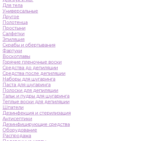
Для тела
Универсальные
Другое
Полотенца
Простыни
Салфетки
Эпиляция
Скрабы и обертывания
Фартуки
Воскоплавы
Горячие пленочные воски
Средства до депиляции
Средства после депиляции
Наборы для шугаринга
Паста для шугаринга
Полоски для депиляции
Тальк и пудры для шугаринга
Теплые воски для депиляции
Шпатели
Дезинфекция и стерилизация
Антисептики
Дезинфицирующие средства
Оборудование
Распродажа