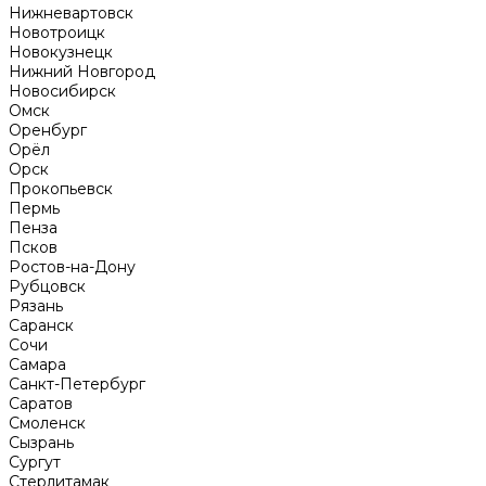
Нижневартовск
Новотроицк
Новокузнецк
Нижний Новгород
Новосибирск
Омск
Оренбург
Орёл
Орск
Прокопьевск
Пермь
Пенза
Псков
Ростов-на-Дону
Рубцовск
Рязань
Саранск
Сочи
Самара
Санкт-Петербург
Саратов
Смоленск
Сызрань
Сургут
Стерлитамак