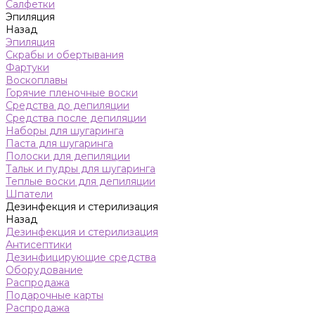
Салфетки
Эпиляция
Назад
Эпиляция
Скрабы и обертывания
Фартуки
Воскоплавы
Горячие пленочные воски
Средства до депиляции
Средства после депиляции
Наборы для шугаринга
Паста для шугаринга
Полоски для депиляции
Тальк и пудры для шугаринга
Теплые воски для депиляции
Шпатели
Дезинфекция и стерилизация
Назад
Дезинфекция и стерилизация
Антисептики
Дезинфицирующие средства
Оборудование
Распродажа
Подарочные карты
Распродажа