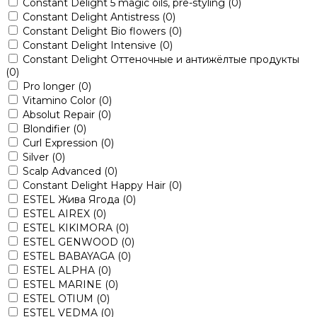
Constant Delight 5 magic oils, pre-styling
(0)
Constant Delight Antistress
(0)
Constant Delight Bio flowers
(0)
Constant Delight Intensive
(0)
Constant Delight Оттеночные и антижёлтые продукты
(0)
Pro longer
(0)
Vitamino Color
(0)
Absolut Repair
(0)
Blondifier
(0)
Curl Expression
(0)
Silver
(0)
Scalp Advanced
(0)
Constant Delight Happy Hair
(0)
ESTEL Жива Ягода
(0)
ESTEL AIREX
(0)
ESTEL KIKIMORA
(0)
ESTEL GENWOOD
(0)
ESTEL BABAYAGA
(0)
ESTEL ALPHA
(0)
ESTEL MARINE
(0)
ESTEL OTIUM
(0)
ESTEL VEDMA
(0)