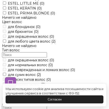
ESTEL LITTLE ME
(0)
ESTEL KERATIN
(0)
ESTEL PRIMA BLONDE
(0)
Ничего не найдено
Цвет волос
для блондинок
(0)
для брюнеток
(0)
для окрашенных волос
(0)
для любого цвета волос
(2)
Ничего не найдено
Тип волос
для окрашенных волос
(0)
для нормальных волос
(0)
для поврежденных и ломких волос
(0)
для сухих волос
(2)
для всех типов волос
(0)
для жирных волос
(0)
Мы используем cookie для анализа посещаемости сайта и
для кудрявых и въющихся волос
(0)
улучшения сервиса в соответствии с ФЗ-152.
для тонких волос
(0)
Ничего не найдено
Согласен
Действие