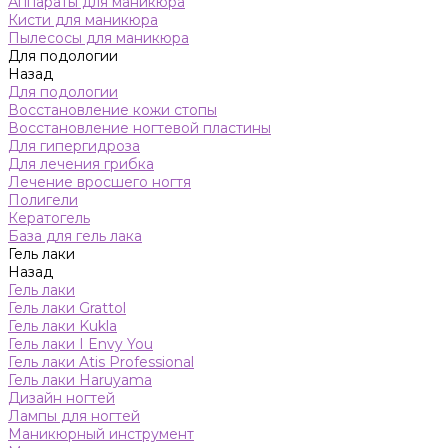
Аппараты для маникюра
Кисти для маникюра
Пылесосы для маникюра
Для подологии
Назад
Для подологии
Восстановление кожи стопы
Восстановление ногтевой пластины
Для гипергидроза
Для лечения грибка
Лечение вросшего ногтя
Полигели
Кератогель
База для гель лака
Гель лаки
Назад
Гель лаки
Гель лаки Grattol
Гель лаки Kukla
Гель лаки I Envy You
Гель лаки Atis Professional
Гель лаки Haruyama
Дизайн ногтей
Лампы для ногтей
Маникюрный инструмент