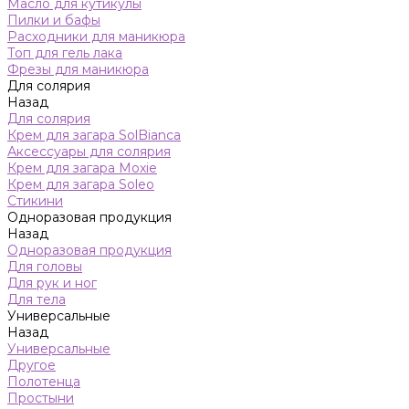
Масло для кутикулы
Пилки и бафы
Расходники для маникюра
Топ для гель лака
Фрезы для маникюра
Для солярия
Назад
Для солярия
Крем для загара SolBianca
Аксессуары для солярия
Крем для загара Moxie
Крем для загара Soleo
Стикини
Одноразовая продукция
Назад
Одноразовая продукция
Для головы
Для рук и ног
Для тела
Универсальные
Назад
Универсальные
Другое
Полотенца
Простыни