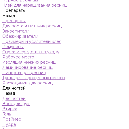
Черные ресницы
Клей для наращивания ресниц
Препараты
Назад
Препараты
Для роста и питания ресниц
Закрепители
Обезжириватели
Праймеры и усилители клея
Ремуверы
Спреи и средства по уходу
Рабочее место
Изоляция нижних ресниц
Ламинирование ресниц
Пинцеты для ресниц
Тушь для нарощенных ресниц
Расходники для ресниц
Для ногтей
Назад
Для ногтей
Воск для рук
Втирка
Гель
Праймер
Пудра