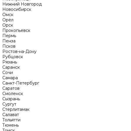
Нижний Новгород
Новосибирск
Омск
Орёл
Орск
Прокопьевск
Пермь
Пенза
Псков
Ростов-на-Дону
Рубцовск
Рязань
Саранск
Сочи
Самара
Санкт-Петербург
Саратов
Смоленск
Сызрань
Сургут
Стерлитамак
Салават
Тольятти
Тюмень
Томск