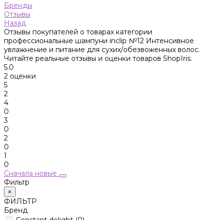
Бренды
Отзывы
Назад
Отзывы покупателей о товарах категории
профессиональные шампуни inclip №12 Интенсивное
увлажнение и питание для сухих/обезвоженных волос.
Читайте реальные отзывы и оценки товаров ShopIris.
5.0
2 оценки
5
2
4
0
3
0
2
0
1
0
Сначала новые
Фильтр
×
ФИЛЬТР
Бренд
Constant delight
(0)