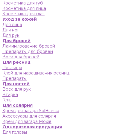
Косметика для губ
Косметика для лица
Косметика для глаз
Уход за кожей
Для лица
Для ног
Для рук
Для бровей
Ламинирование бровей
Препараты для бровей
Воск для бровей
Для ресниц
Ресницы
Клей для наращивания ресниц
Препараты
Для ногтей
Воск для рук
Втирка
Гель
Для солярия
Крем для загара SolBianca
Аксессуары для солярия
Крем для загара Moxie
Одноразовая продукция
Для головы