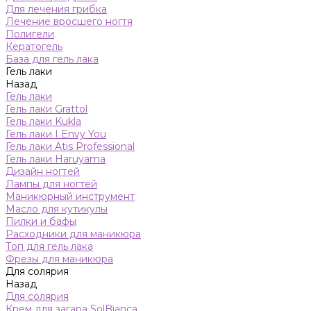
Для лечения грибка
Лечение вросшего ногтя
Полигели
Кератогель
База для гель лака
Гель лаки
Назад
Гель лаки
Гель лаки Grattol
Гель лаки Kukla
Гель лаки I Envy You
Гель лаки Atis Professional
Гель лаки Haruyama
Дизайн ногтей
Лампы для ногтей
Маникюрный инструмент
Масло для кутикулы
Пилки и бафы
Расходники для маникюра
Топ для гель лака
Фрезы для маникюра
Для солярия
Назад
Для солярия
Крем для загара SolBianca