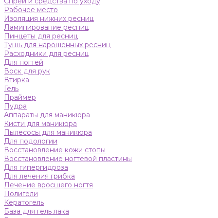
Спреи и средства по уходу
Рабочее место
Изоляция нижних ресниц
Ламинирование ресниц
Пинцеты для ресниц
Тушь для нарощенных ресниц
Расходники для ресниц
Для ногтей
Воск для рук
Втирка
Гель
Праймер
Пудра
Аппараты для маникюра
Кисти для маникюра
Пылесосы для маникюра
Для подологии
Восстановление кожи стопы
Восстановление ногтевой пластины
Для гипергидроза
Для лечения грибка
Лечение вросшего ногтя
Полигели
Кератогель
База для гель лака