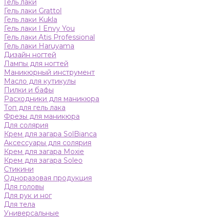
Гель лаки
Гель лаки Grattol
Гель лаки Kukla
Гель лаки I Envy You
Гель лаки Atis Professional
Гель лаки Haruyama
Дизайн ногтей
Лампы для ногтей
Маникюрный инструмент
Масло для кутикулы
Пилки и бафы
Расходники для маникюра
Топ для гель лака
Фрезы для маникюра
Для солярия
Крем для загара SolBianca
Аксессуары для солярия
Крем для загара Moxie
Крем для загара Soleo
Стикини
Одноразовая продукция
Для головы
Для рук и ног
Для тела
Универсальные