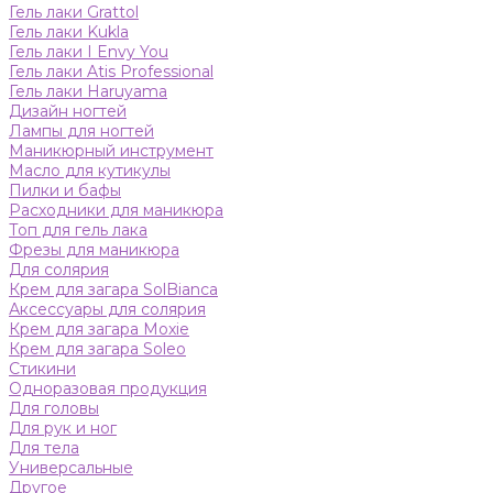
Гель лаки Grattol
Гель лаки Kukla
Гель лаки I Envy You
Гель лаки Atis Professional
Гель лаки Haruyama
Дизайн ногтей
Лампы для ногтей
Маникюрный инструмент
Масло для кутикулы
Пилки и бафы
Расходники для маникюра
Топ для гель лака
Фрезы для маникюра
Для солярия
Крем для загара SolBianca
Аксессуары для солярия
Крем для загара Moxie
Крем для загара Soleo
Стикини
Одноразовая продукция
Для головы
Для рук и ног
Для тела
Универсальные
Другое