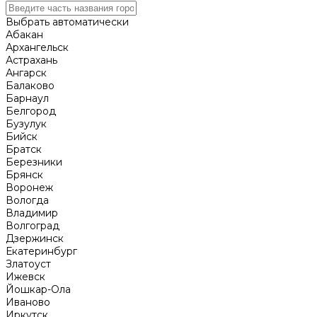
Выбрать автоматически
Абакан
Архангельск
Астрахань
Ангарск
Балаково
Барнаул
Белгород
Бузулук
Бийск
Братск
Березники
Брянск
Воронеж
Вологда
Владимир
Волгоград
Дзержинск
Екатеринбург
Златоуст
Ижевск
Йошкар-Ола
Иваново
Иркутск