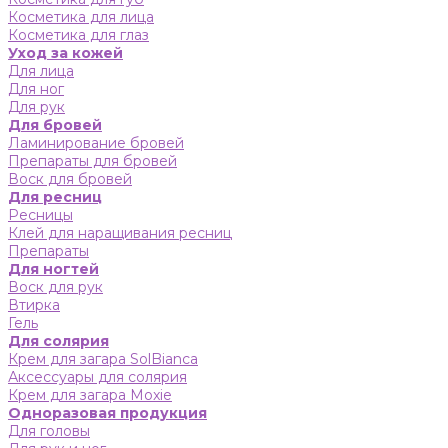
Косметика для лица
Косметика для глаз
Уход за кожей
Для лица
Для ног
Для рук
Для бровей
Ламинирование бровей
Препараты для бровей
Воск для бровей
Для ресниц
Ресницы
Клей для наращивания ресниц
Препараты
Для ногтей
Воск для рук
Втирка
Гель
Для солярия
Крем для загара SolBianca
Аксессуары для солярия
Крем для загара Moxie
Одноразовая продукция
Для головы