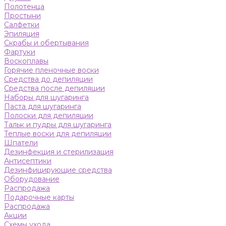
Полотенца
Простыни
Салфетки
Эпиляция
Скрабы и обертывания
Фартуки
Воскоплавы
Горячие пленочные воски
Средства до депиляции
Средства после депиляции
Наборы для шугаринга
Паста для шугаринга
Полоски для депиляции
Тальк и пудры для шугаринга
Теплые воски для депиляции
Шпатели
Дезинфекция и стерилизация
Антисептики
Дезинфицирующие средства
Оборудование
Распродажа
Подарочные карты
Распродажа
Акции
Схемы ухода