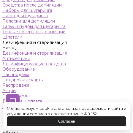
Средства после депиляции
Наборы для шугаринга
Паста для шугаринга
Полоски для депиляции
Тальк и пудры для шугаринга
Теплые воски для депиляции
Шпатели
Дезинфекция и стерилизация
Назад
Дезинфекция и стерилизация
Антисептики
Дезинфицирующие средства
Оборудование
Распродажа
Подарочные карты
Распродажа
Акции
Схемы ухода
Доставка и оплата
Контакты
Мы используем cookie для анализа посещаемости сайта и
Обучение
улучшения сервиса в соответствии с ФЗ-152.
Салон красоты
Согласен
Оренбург
Назад