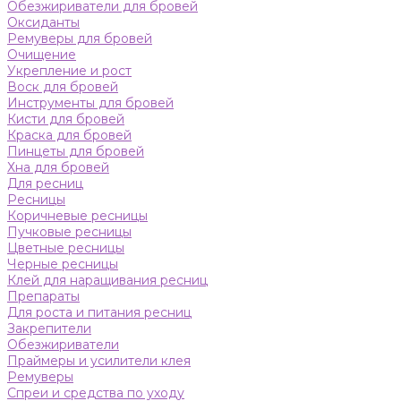
Обезжириватели для бровей
Оксиданты
Ремуверы для бровей
Очищение
Укрепление и рост
Воск для бровей
Инструменты для бровей
Кисти для бровей
Краска для бровей
Пинцеты для бровей
Хна для бровей
Для ресниц
Ресницы
Коричневые ресницы
Пучковые ресницы
Цветные ресницы
Черные ресницы
Клей для наращивания ресниц
Препараты
Для роста и питания ресниц
Закрепители
Обезжириватели
Праймеры и усилители клея
Ремуверы
Спреи и средства по уходу