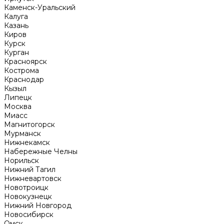
Каменск-Уральский
Калуга
Казань
Киров
Курск
Курган
Красноярск
Кострома
Краснодар
Кызыл
Липецк
Москва
Миасс
Магнитогорск
Мурманск
Нижнекамск
Набережные Челны
Норильск
Нижний Тагил
Нижневартовск
Новотроицк
Новокузнецк
Нижний Новгород
Новосибирск
Омск