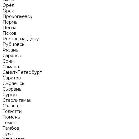
Орёл
Орск
Прокопьевск
Пермь
Пенза
Псков
Ростов-на-Дону
Рубцовск
Рязань
Саранск
Сочи
Самара
Санкт-Петербург
Саратов
Смоленск
Сызрань
Сургут
Стерлитамак
Салават
Тольятти
Тюмень
Томск
Тамбов
Тула