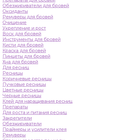
Препараты для бровей
Обезжириватели для бровей
Оксиданты
Ремуверы для бровей
Очищение
Укрепление и рост
Воск для бровей
Инструменты для бровей
Кисти для бровей
Краска для бровей
Пинцеты для бровей
Хна для бровей
Для ресниц
Ресницы
Коричневые ресницы
Пучковые ресницы
Цветные ресницы
Черные ресницы
Клей для наращивания ресниц
Препараты
Для роста и питания ресниц
Закрепители
Обезжириватели
Праймеры и усилители клея
Ремуверы