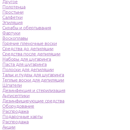
Другое
Полотенца
Простыни
Салфетки
Эпиляция
Скрабы и обертывания
Фартуки
Воскоплавы
Горячие пленочные воски
Средства до депиляции
Средства после депиляции
Наборы для шугаринга
Паста для шугаринга
Полоски для депиляции
Тальк и пудры для шугаринга
Теплые воски для депиляции
Шпатели
Дезинфекция и стерилизация
Антисептики
Дезинфицирующие средства
Оборудование
Распродажа
Подарочные карты
Распродажа
Акции