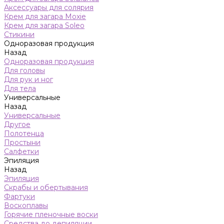
Аксессуары для солярия
Крем для загара Moxie
Крем для загара Soleo
Стикини
Одноразовая продукция
Назад
Одноразовая продукция
Для головы
Для рук и ног
Для тела
Универсальные
Назад
Универсальные
Другое
Полотенца
Простыни
Салфетки
Эпиляция
Назад
Эпиляция
Скрабы и обертывания
Фартуки
Воскоплавы
Горячие пленочные воски
Средства до депиляции