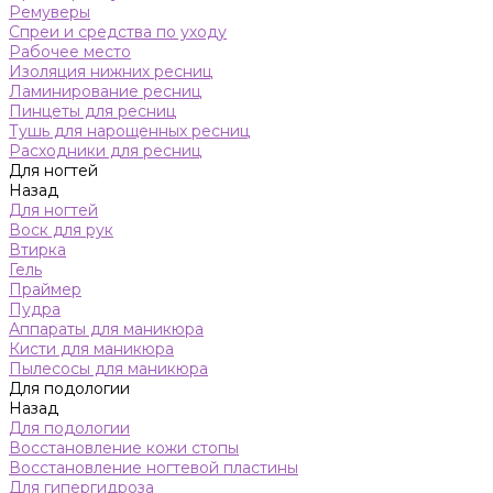
Ремуверы
Спреи и средства по уходу
Рабочее место
Изоляция нижних ресниц
Ламинирование ресниц
Пинцеты для ресниц
Тушь для нарощенных ресниц
Расходники для ресниц
Для ногтей
Назад
Для ногтей
Воск для рук
Втирка
Гель
Праймер
Пудра
Аппараты для маникюра
Кисти для маникюра
Пылесосы для маникюра
Для подологии
Назад
Для подологии
Восстановление кожи стопы
Восстановление ногтевой пластины
Для гипергидроза