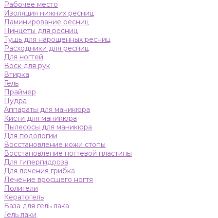
Рабочее место
Изоляция нижних ресниц
Ламинирование ресниц
Пинцеты для ресниц
Тушь для нарощенных ресниц
Расходники для ресниц
Для ногтей
Воск для рук
Втирка
Гель
Праймер
Пудра
Аппараты для маникюра
Кисти для маникюра
Пылесосы для маникюра
Для подологии
Восстановление кожи стопы
Восстановление ногтевой пластины
Для гипергидроза
Для лечения грибка
Лечение вросшего ногтя
Полигели
Кератогель
База для гель лака
Гель лаки