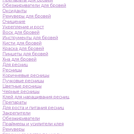
Препараты для бровей
Обезжириватели для бровей
Оксиданты
Ремуверы для бровей
Очищение
Укрепление и рост
Воск для бровей
Инструменты для бровей
Кисти для бровей
Краска для бровей
Пинцеты для бровей
Хна для бровей
Для ресниц
Ресницы
Коричневые ресницы
Пучковые ресницы
Цветные ресницы
Черные ресницы
Клей для наращивания ресниц
Препараты
Для роста и питания ресниц
Закрепители
Обезжириватели
Праймеры и усилители клея
Ремуверы