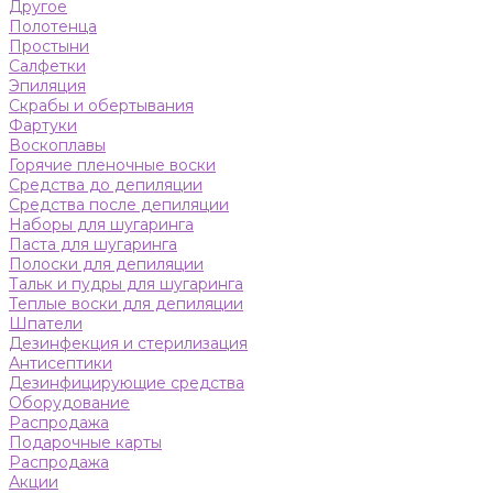
Другое
Полотенца
Простыни
Салфетки
Эпиляция
Скрабы и обертывания
Фартуки
Воскоплавы
Горячие пленочные воски
Средства до депиляции
Средства после депиляции
Наборы для шугаринга
Паста для шугаринга
Полоски для депиляции
Тальк и пудры для шугаринга
Теплые воски для депиляции
Шпатели
Дезинфекция и стерилизация
Антисептики
Дезинфицирующие средства
Оборудование
Распродажа
Подарочные карты
Распродажа
Акции