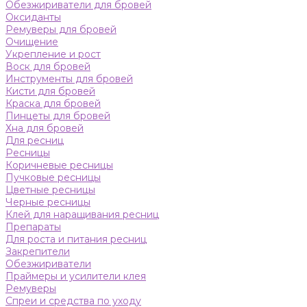
Обезжириватели для бровей
Оксиданты
Ремуверы для бровей
Очищение
Укрепление и рост
Воск для бровей
Инструменты для бровей
Кисти для бровей
Краска для бровей
Пинцеты для бровей
Хна для бровей
Для ресниц
Ресницы
Коричневые ресницы
Пучковые ресницы
Цветные ресницы
Черные ресницы
Клей для наращивания ресниц
Препараты
Для роста и питания ресниц
Закрепители
Обезжириватели
Праймеры и усилители клея
Ремуверы
Спреи и средства по уходу