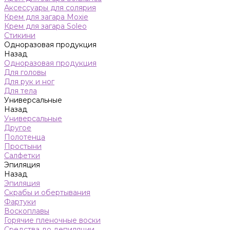
Аксессуары для солярия
Крем для загара Moxie
Крем для загара Soleo
Стикини
Одноразовая продукция
Назад
Одноразовая продукция
Для головы
Для рук и ног
Для тела
Универсальные
Назад
Универсальные
Другое
Полотенца
Простыни
Салфетки
Эпиляция
Назад
Эпиляция
Скрабы и обертывания
Фартуки
Воскоплавы
Горячие пленочные воски
Средства до депиляции