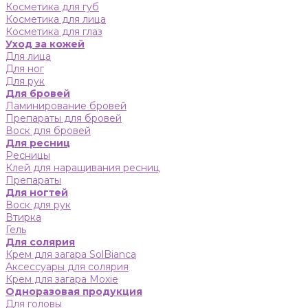
Косметика для губ
Косметика для лица
Косметика для глаз
Уход за кожей
Для лица
Для ног
Для рук
Для бровей
Ламинирование бровей
Препараты для бровей
Воск для бровей
Для ресниц
Ресницы
Клей для наращивания ресниц
Препараты
Для ногтей
Воск для рук
Втирка
Гель
Для солярия
Крем для загара SolBianca
Аксессуары для солярия
Крем для загара Moxie
Одноразовая продукция
Для головы