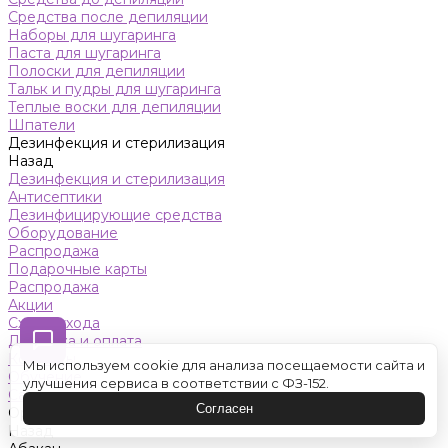
Средства после депиляции
Наборы для шугаринга
Паста для шугаринга
Полоски для депиляции
Тальк и пудры для шугаринга
Теплые воски для депиляции
Шпатели
Дезинфекция и стерилизация
Назад
Дезинфекция и стерилизация
Антисептики
Дезинфицирующие средства
Оборудование
Распродажа
Подарочные карты
Распродажа
Акции
Схемы ухода
Доставка и оплата
Контакты
Мы используем cookie для анализа посещаемости сайта и
Обучение
улучшения сервиса в соответствии с ФЗ-152.
Салон красоты
Согласен
Оренбург
Назад