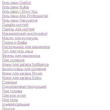
Гель лаки Grattol
Гель лаки Kukla
Гель лаки I Envy You
Гель лаки Atis Professional
Гель лаки Haruyama
Дизайн ногтей
Лампы для ногтей
Маникюрный инструмент
Масло для кутикулы
Пилки и бафы
Расходники для маникюра
Топ для гель лака
Фрезы для маникюра
Для солярия
Крем для загара SolBianca
Аксессуары для солярия
Крем для загара Moxie
Крем для загара Soleo
Стикини
Одноразовая продукция
Для головы
Для рук и ног
Для тела
Универсальные
Другое