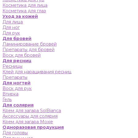
Косметика для лица
Косметика для глаз
Уход за кожей
Для лица
Для ног
Для рук
Для бровей
Ламинирование бровей
Препараты для бровей
Воск для бровей
Для ресниц
Ресницы
Клей для наращивания ресниц
Препараты
Для ногтей
Воск для рук
Втирка
Гель
Для солярия
Крем для загара SolBianca
Аксессуары для солярия
Крем для загара Moxie
Одноразовая продукция
Для головы