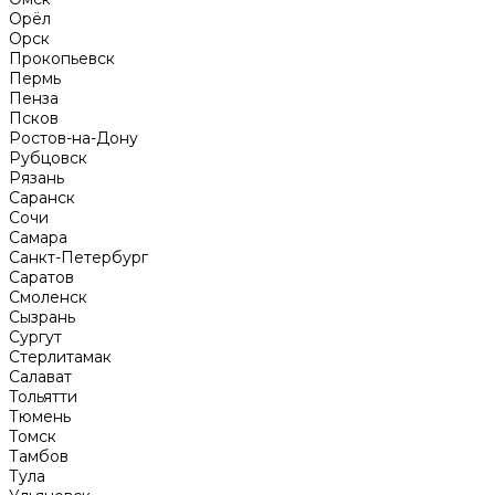
Орёл
Орск
Прокопьевск
Пермь
Пенза
Псков
Ростов-на-Дону
Рубцовск
Рязань
Саранск
Сочи
Самара
Санкт-Петербург
Саратов
Смоленск
Сызрань
Сургут
Стерлитамак
Салават
Тольятти
Тюмень
Томск
Тамбов
Тула