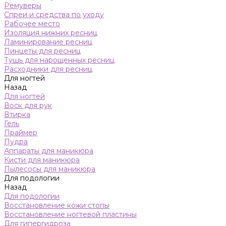
Ремуверы
Спреи и средства по уходу
Рабочее место
Изоляция нижних ресниц
Ламинирование ресниц
Пинцеты для ресниц
Тушь для нарощенных ресниц
Расходники для ресниц
Для ногтей
Назад
Для ногтей
Воск для рук
Втирка
Гель
Праймер
Пудра
Аппараты для маникюра
Кисти для маникюра
Пылесосы для маникюра
Для подологии
Назад
Для подологии
Восстановление кожи стопы
Восстановление ногтевой пластины
Для гипергидроза