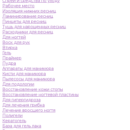
Спреи и средства по уходу
Рабочее место
Изоляция нижних ресниц
Ламинирование ресниц
Пинцеты для ресниц
Тушь для нарощенных ресниц
Расходники для ресниц
Для ногтей
Воск для рук
Втирка
Гель
Праймер
Пудра
Аппараты для маникюра
Кисти для маникюра
Пылесосы для маникюра
Для подологии
Восстановление кожи стопы
Восстановление ногтевой пластины
Для гипергидроза
Для лечения грибка
Лечение вросшего ногтя
Полигели
Кератогель
База для гель лака