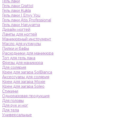
Гель лаки
Гель лаки Grattol
Гель лаки Kukla
Гель лаки I Envy You
Гель лаки Atis Professional
Гель лаки Haruyama
Дизайн ногтей
Лампы для ногтей
Маникюрный инструмент
Масло для кутикулы
Пилки и бафы
Расходники для маникюра
Топ для гель лака
Фрезы для маникюра
Для солярия
Крем для загара SolBianca
Аксессуары для солярия
Крем для загара Moxie
Крем для загара Soleo
Стикини
Одноразовая продукция
Для головы
Для рук и ног
Для тела
Универсальные