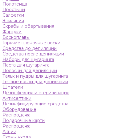
Полотенца
Простыни
Салфетки
Эпиляция
Скрабы и обертывания
Фартуки
Воскоплавы
Горячие пленочные воски
Средства до депиляции
Средства после депиляции
Наборы для шугаринга
Паста для шугаринга
Полоски для депиляции
Тальк и пудры для шугаринга
Теплые воски для депиляции
Шпатели
Дезинфекция и стерилизация
Антисептики
Дезинфицирующие средства
Оборудование
Распродажа
Подарочные карты
Распродажа
Акции
Схемы ухода