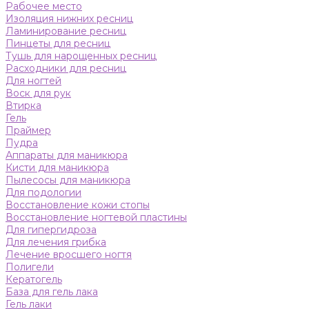
Рабочее место
Изоляция нижних ресниц
Ламинирование ресниц
Пинцеты для ресниц
Тушь для нарощенных ресниц
Расходники для ресниц
Для ногтей
Воск для рук
Втирка
Гель
Праймер
Пудра
Аппараты для маникюра
Кисти для маникюра
Пылесосы для маникюра
Для подологии
Восстановление кожи стопы
Восстановление ногтевой пластины
Для гипергидроза
Для лечения грибка
Лечение вросшего ногтя
Полигели
Кератогель
База для гель лака
Гель лаки