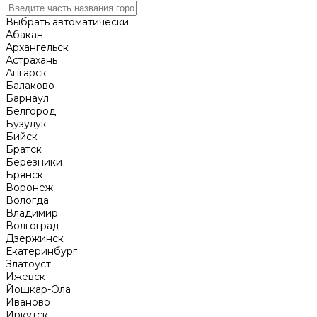
Выбрать автоматически
Абакан
Архангельск
Астрахань
Ангарск
Балаково
Барнаул
Белгород
Бузулук
Бийск
Братск
Березники
Брянск
Воронеж
Вологда
Владимир
Волгоград
Дзержинск
Екатеринбург
Златоуст
Ижевск
Йошкар-Ола
Иваново
Иркутск