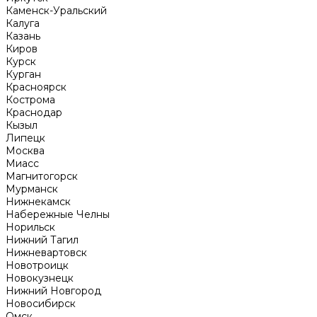
Каменск-Уральский
Калуга
Казань
Киров
Курск
Курган
Красноярск
Кострома
Краснодар
Кызыл
Липецк
Москва
Миасс
Магнитогорск
Мурманск
Нижнекамск
Набережные Челны
Норильск
Нижний Тагил
Нижневартовск
Новотроицк
Новокузнецк
Нижний Новгород
Новосибирск
Омск