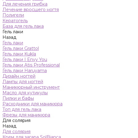
Для лечения грибка
Лечение вросшего ногтя
Полигели
Кератогель
База для гель лака
Гель лаки
Назад
Гель лаки
Гель лаки Grattol
Гель лаки Kukla
Гель лаки I Envy You
Гель лаки Atis Professional
Гель лаки Haruyama
Дизайн ногтей
Лампы для ногтей
Маникюрный инструмент
Масло для кутикулы
Пилки и бафы
Расходники для маникюра
Топ для гель лака
Фрезы для маникюра
Для солярия
Назад
Для солярия
Крем для загара SolBianca