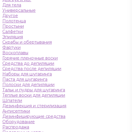
Для тела
Универсальные
Другое
Полотенца
Простыни
Салфетки
Эпиляция
Скрабы и обертывания
Фартуки
Воскоплавы
Горячие пленочные воски
Средства до депиляции
Средства после депиляции
Наборы для шугаринга
Паста для шугаринга
Полоски для депиляции
Тальк и пудры для шугаринга
Теплые воски для депиляции
Шпатели
Дезинфекция и стерилизация
Антисептики
Дезинфицирующие средства
Оборудование
Распродажа