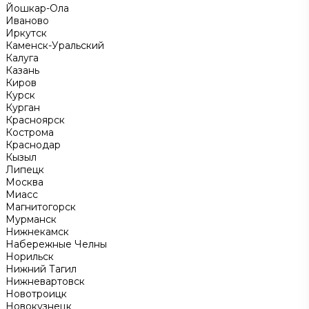
Йошкар-Ола
Иваново
Иркутск
Каменск-Уральский
Калуга
Казань
Киров
Курск
Курган
Красноярск
Кострома
Краснодар
Кызыл
Липецк
Москва
Миасс
Магнитогорск
Мурманск
Нижнекамск
Набережные Челны
Норильск
Нижний Тагил
Нижневартовск
Новотроицк
Новокузнецк