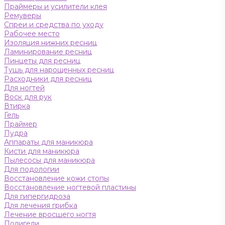
Праймеры и усилители клея
Ремуверы
Спреи и средства по уходу
Рабочее место
Изоляция нижних ресниц
Ламинирование ресниц
Пинцеты для ресниц
Тушь для нарощенных ресниц
Расходники для ресниц
Для ногтей
Воск для рук
Втирка
Гель
Праймер
Пудра
Аппараты для маникюра
Кисти для маникюра
Пылесосы для маникюра
Для подологии
Восстановление кожи стопы
Восстановление ногтевой пластины
Для гипергидроза
Для лечения грибка
Лечение вросшего ногтя
Полигели