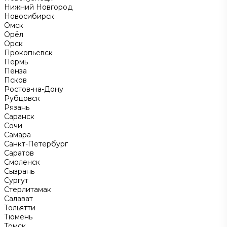
Нижний Новгород
Новосибирск
Омск
Орёл
Орск
Прокопьевск
Пермь
Пенза
Псков
Ростов-на-Дону
Рубцовск
Рязань
Саранск
Сочи
Самара
Санкт-Петербург
Саратов
Смоленск
Сызрань
Сургут
Стерлитамак
Салават
Тольятти
Тюмень
Томск