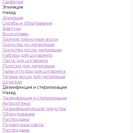
Салфетки
Эпиляция
Назад
Эпиляция
Скрабы и обертывания
Фартуки
Воскоплавы
Горячие пленочные воски
Средства до депиляции
Средства после депиляции
Наборы для шугаринга
Паста для шугаринга
Полоски для депиляции
Тальк и пудры для шугаринга
Теплые воски для депиляции
Шпатели
Дезинфекция и стерилизация
Назад
Дезинфекция и стерилизация
Антисептики
Дезинфицирующие средства
Оборудование
Распродажа
Подарочные карты
Распродажа