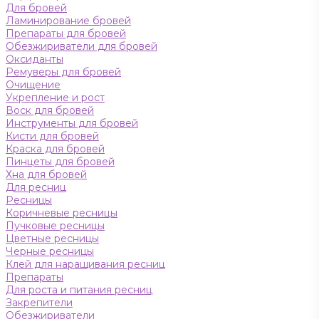
Для бровей
Ламинирование бровей
Препараты для бровей
Обезжириватели для бровей
Оксиданты
Ремуверы для бровей
Очищение
Укрепление и рост
Воск для бровей
Инструменты для бровей
Кисти для бровей
Краска для бровей
Пинцеты для бровей
Хна для бровей
Для ресниц
Ресницы
Коричневые ресницы
Пучковые ресницы
Цветные ресницы
Черные ресницы
Клей для наращивания ресниц
Препараты
Для роста и питания ресниц
Закрепители
Обезжириватели