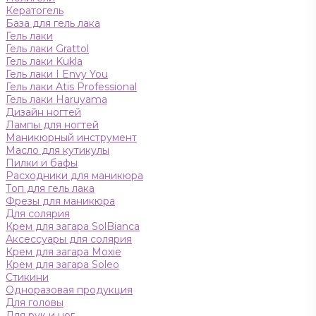
Кератогель
База для гель лака
Гель лаки
Гель лаки Grattol
Гель лаки Kukla
Гель лаки I Envy You
Гель лаки Atis Professional
Гель лаки Haruyama
Дизайн ногтей
Лампы для ногтей
Маникюрный инструмент
Масло для кутикулы
Пилки и бафы
Расходники для маникюра
Топ для гель лака
Фрезы для маникюра
Для солярия
Крем для загара SolBianca
Аксессуары для солярия
Крем для загара Moxie
Крем для загара Soleo
Стикини
Одноразовая продукция
Для головы
Для рук и ног