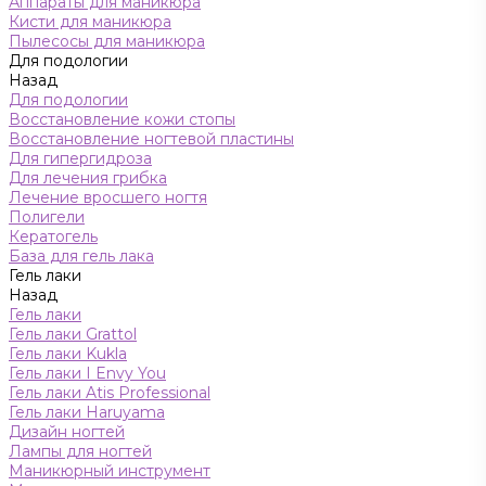
Аппараты для маникюра
Кисти для маникюра
Пылесосы для маникюра
Для подологии
Назад
Для подологии
Восстановление кожи стопы
Восстановление ногтевой пластины
Для гипергидроза
Для лечения грибка
Лечение вросшего ногтя
Полигели
Кератогель
База для гель лака
Гель лаки
Назад
Гель лаки
Гель лаки Grattol
Гель лаки Kukla
Гель лаки I Envy You
Гель лаки Atis Professional
Гель лаки Haruyama
Дизайн ногтей
Лампы для ногтей
Маникюрный инструмент