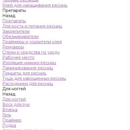
Черные ресницы
Клей для наращивания ресниц
Препараты
Назад
Препараты
Для роста и питания ресниц
Закрепители
Обезжириватели
Праймеры и усилители клея
Ремуверы
Спреи и средства по уходу
Рабочее место
Изоляция нижних ресниц
Ламинирование ресниц
Пинцеты для ресниц
Тушь для нарощенных ресниц
Расходники для ресниц
Для ногтей
Назад
Для ногтей
Воск для рук
Втирка
Гель
Праймер
Пудра