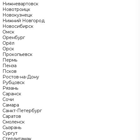
Нижневартовск
Новотроицк
Новокузнецк
Нижний Новгород
Новосибирск
Омск
Оренбург
Орёл
Орск
Прокопьевск
Пермь
Пенза
Псков
Ростов-на-Дону
Рубцовск
Рязань
Саранск
Сочи
Самара
Санкт-Петербург
Саратов
Смоленск
Сызрань
Сургут
Стерлитамак