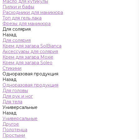
Масло для кутикулы
Пилки и бафы
Расходники для маникюра
Топ для гель лака
Фрезы для маникюра
Для солярия
Назад
Для солярия
Крем для загара SolBianca
Аксессуары для солярия
Крем для загара Moxie
Крем для загара Soleo
Стикини
Одноразовая продукция
Назад
Одноразовая продукция
Для головы
Для рук и ног
Для тела
Универсальные
Назад
Универсальные
Другое
Полотенца
Простыни