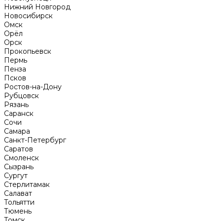
Нижний Новгород
Новосибирск
Омск
Орёл
Орск
Прокопьевск
Пермь
Пенза
Псков
Ростов-на-Дону
Рубцовск
Рязань
Саранск
Сочи
Самара
Санкт-Петербург
Саратов
Смоленск
Сызрань
Сургут
Стерлитамак
Салават
Тольятти
Тюмень
Томск