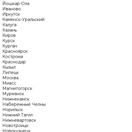
Йошкар-Ола
Иваново
Иркутск
Каменск-Уральский
Калуга
Казань
Киров
Курск
Курган
Красноярск
Кострома
Краснодар
Кызыл
Липецк
Москва
Миасс
Магнитогорск
Мурманск
Нижнекамск
Набережные Челны
Норильск
Нижний Тагил
Нижневартовск
Новотроицк
Новокузнецк