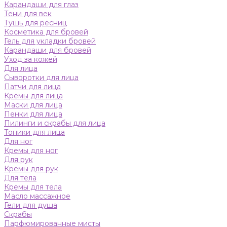
Карандаши для глаз
Тени для век
Тушь для ресниц
Косметика для бровей
Гель для укладки бровей
Карандаши для бровей
Уход за кожей
Для лица
Сыворотки для лица
Патчи для лица
Кремы для лица
Маски для лица
Пенки для лица
Пилинги и скрабы для лица
Тоники для лица
Для ног
Кремы для ног
Для рук
Кремы для рук
Для тела
Кремы для тела
Масло массажное
Гели для душа
Скрабы
Парфюмированные мисты