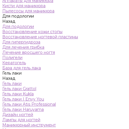
Аппараты для маникюра
Кисти для маникюра
Пылесосы для маникюра
Для подологии
Назад
Для подологии
Восстановление кожи стопы
Восстановление ногтевой пластины
Для гипергидроза
Для лечения грибка
Лечение вросшего ногтя
Полигели
Кератогель
База для гель лака
Гель лаки
Назад
Гель лаки
Гель лаки Grattol
Гель лаки Kukla
Гель лаки I Envy You
Гель лаки Atis Professional
Гель лаки Haruyama
Дизайн ногтей
Лампы для ногтей
Маникюрный инструмент