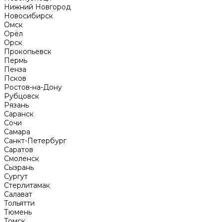
Нижний Новгород
Новосибирск
Омск
Орёл
Орск
Прокопьевск
Пермь
Пенза
Псков
Ростов-на-Дону
Рубцовск
Рязань
Саранск
Сочи
Самара
Санкт-Петербург
Саратов
Смоленск
Сызрань
Сургут
Стерлитамак
Салават
Тольятти
Тюмень
Томск