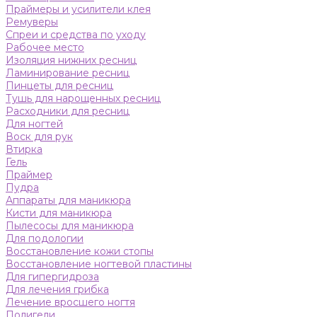
Праймеры и усилители клея
Ремуверы
Спреи и средства по уходу
Рабочее место
Изоляция нижних ресниц
Ламинирование ресниц
Пинцеты для ресниц
Тушь для нарощенных ресниц
Расходники для ресниц
Для ногтей
Воск для рук
Втирка
Гель
Праймер
Пудра
Аппараты для маникюра
Кисти для маникюра
Пылесосы для маникюра
Для подологии
Восстановление кожи стопы
Восстановление ногтевой пластины
Для гипергидроза
Для лечения грибка
Лечение вросшего ногтя
Полигели