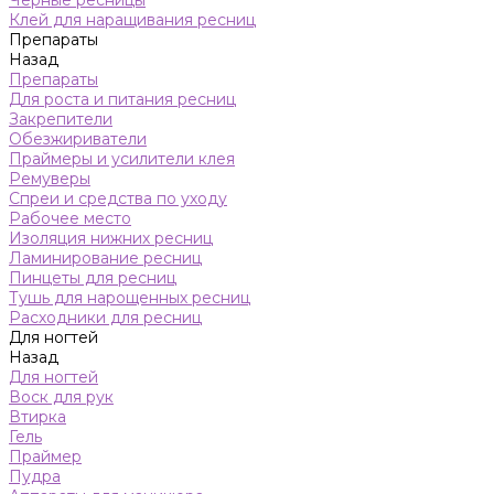
Черные ресницы
Клей для наращивания ресниц
Препараты
Назад
Препараты
Для роста и питания ресниц
Закрепители
Обезжириватели
Праймеры и усилители клея
Ремуверы
Спреи и средства по уходу
Рабочее место
Изоляция нижних ресниц
Ламинирование ресниц
Пинцеты для ресниц
Тушь для нарощенных ресниц
Расходники для ресниц
Для ногтей
Назад
Для ногтей
Воск для рук
Втирка
Гель
Праймер
Пудра