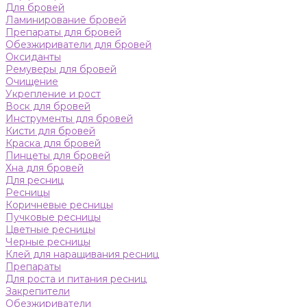
Для бровей
Ламинирование бровей
Препараты для бровей
Обезжириватели для бровей
Оксиданты
Ремуверы для бровей
Очищение
Укрепление и рост
Воск для бровей
Инструменты для бровей
Кисти для бровей
Краска для бровей
Пинцеты для бровей
Хна для бровей
Для ресниц
Ресницы
Коричневые ресницы
Пучковые ресницы
Цветные ресницы
Черные ресницы
Клей для наращивания ресниц
Препараты
Для роста и питания ресниц
Закрепители
Обезжириватели