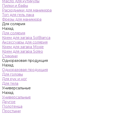
Масло для кутикулы
Пилки и бафы
Расходники для маникюра
Топ для гель лака
Фрезы для маникюра
Для солярия
Назад
Для солярия
Крем для загара SolBianca
Аксессуары для солярия
Крем для загара Moxie
Крем для загара Soleo
Стикини
Одноразовая продукция
Назад
Одноразовая продукция
Для головы
Для рук и ног
Для тела
Универсальные
Назад
Универсальные
Другое
Полотенца
Простыни