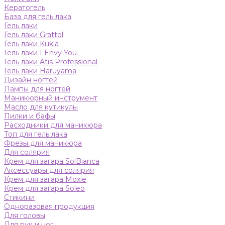
Кератогель
База для гель лака
Гель лаки
Гель лаки Grattol
Гель лаки Kukla
Гель лаки I Envy You
Гель лаки Atis Professional
Гель лаки Haruyama
Дизайн ногтей
Лампы для ногтей
Маникюрный инструмент
Масло для кутикулы
Пилки и бафы
Расходники для маникюра
Топ для гель лака
Фрезы для маникюра
Для солярия
Крем для загара SolBianca
Аксессуары для солярия
Крем для загара Moxie
Крем для загара Soleo
Стикини
Одноразовая продукция
Для головы
Для рук и ног