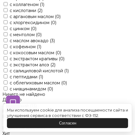
с коллагеном
(1)
с кислотами
(2)
с аргановым маслом
(0)
с хлоргексидином
(0)
с цинком
(0)
с ментолом
(0)
с маслом авокадо
(3)
с кофеином
(1)
с кокосовым маслом
(0)
с экстрактом крапивы
(0)
с экстрактом алоэ
(2)
с салициловой кислотой
(1)
с пептидами
(1)
с облепиховым маслом
(0)
с ниацинамидом
(0)
Ничего не найдено
Для кого
женский
(13)
Мы используем cookie для анализа посещаемости сайта и
Ничего не найдено
улучшения сервиса в соответствии с ФЗ-152.
Вид средства
оттеночные
(0)
Согласен
Ничего не найдено
Хит