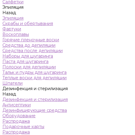
Салфетки
Эпиляция
Назад
Эпиляция
Скрабы и обертывания
Фартуки
Воскоплавы
Горячие пленочные воски
Средства до депиляции
Средства после депиляции
Наборы для шугаринга
Паста для шугаринга
Полоски для депиляции
Тальк и пудры для шугаринга
Теплые воски для депиляции
Шпатели
Дезинфекция и стерилизация
Назад
Дезинфекция и стерилизация
Антисептики
Дезинфицирующие средства
Оборудование
Распродажа
Подарочные карты
Распродажа