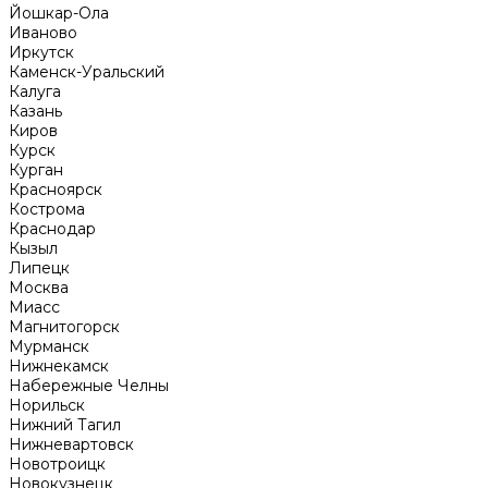
Йошкар-Ола
Иваново
Иркутск
Каменск-Уральский
Калуга
Казань
Киров
Курск
Курган
Красноярск
Кострома
Краснодар
Кызыл
Липецк
Москва
Миасс
Магнитогорск
Мурманск
Нижнекамск
Набережные Челны
Норильск
Нижний Тагил
Нижневартовск
Новотроицк
Новокузнецк