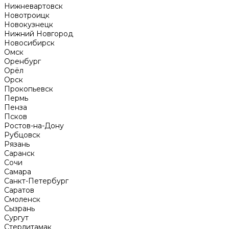
Нижневартовск
Новотроицк
Новокузнецк
Нижний Новгород
Новосибирск
Омск
Оренбург
Орёл
Орск
Прокопьевск
Пермь
Пенза
Псков
Ростов-на-Дону
Рубцовск
Рязань
Саранск
Сочи
Самара
Санкт-Петербург
Саратов
Смоленск
Сызрань
Сургут
Стерлитамак