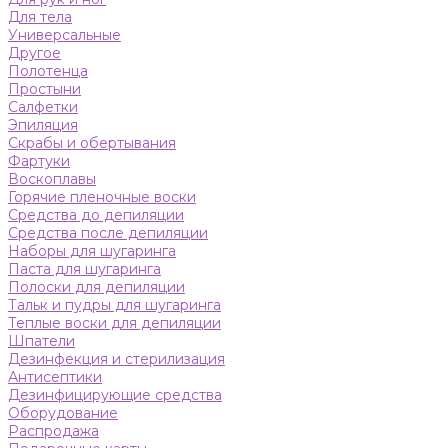
Для тела
Универсальные
Другое
Полотенца
Простыни
Салфетки
Эпиляция
Скрабы и обертывания
Фартуки
Воскоплавы
Горячие пленочные воски
Средства до депиляции
Средства после депиляции
Наборы для шугаринга
Паста для шугаринга
Полоски для депиляции
Тальк и пудры для шугаринга
Теплые воски для депиляции
Шпатели
Дезинфекция и стерилизация
Антисептики
Дезинфицирующие средства
Оборудование
Распродажа