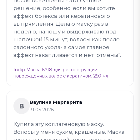
после осветления - это лучшее
решение, особенно: если вы хотите
эффект ботекса или кератинового
выпрямления. Делаю маску раз в
неделю, наношу и выдерживаю под
шапочкой 15 минут, волосы как после
салонного ухода- а самое главное,
эффект накапливается и нет "отмены".
Inclip Маска №18 для реконструкции
поврежденных волос с кератином, 250 мл
Ваулина Маргарита
В
31.05.2026
Купила эту коллагеновую маску.
Волосы у меня сухие, крашеные. Маска
густая, как хороший крем, приятно