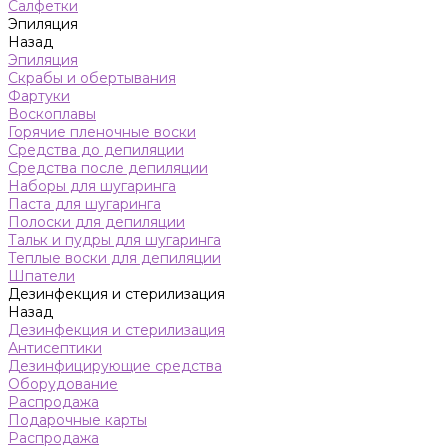
Салфетки
Эпиляция
Назад
Эпиляция
Скрабы и обертывания
Фартуки
Воскоплавы
Горячие пленочные воски
Средства до депиляции
Средства после депиляции
Наборы для шугаринга
Паста для шугаринга
Полоски для депиляции
Тальк и пудры для шугаринга
Теплые воски для депиляции
Шпатели
Дезинфекция и стерилизация
Назад
Дезинфекция и стерилизация
Антисептики
Дезинфицирующие средства
Оборудование
Распродажа
Подарочные карты
Распродажа