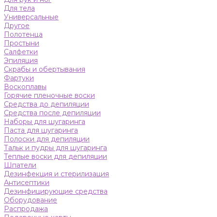
Для тела
Универсальные
Другое
Полотенца
Простыни
Салфетки
Эпиляция
Скрабы и обертывания
Фартуки
Воскоплавы
Горячие пленочные воски
Средства до депиляции
Средства после депиляции
Наборы для шугаринга
Паста для шугаринга
Полоски для депиляции
Тальк и пудры для шугаринга
Теплые воски для депиляции
Шпатели
Дезинфекция и стерилизация
Антисептики
Дезинфицирующие средства
Оборудование
Распродажа