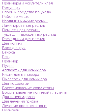
Праймеры и усилители клея
Ремуверы
Спреи и средства по уходу
Рабочее место
Изоляция нижних ресниц
Ламинирование ресниц
Пинцеты для ресниц
Тушь для нарощенных ресниц
Расходники для ресниц
Для ногтей
Воск для рук
Втирка
Гель
Праймер
Пудра
Аппараты для маникюра
Кисти для маникюра
Пылесосы для маникюра
Для подологии
Восстановление кожи стопы
Восстановление ногтевой пластины
Для гипергидроза
Для лечения грибка
Лечение вросшего ногтя
Полигели