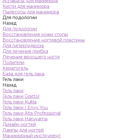
Аппараты для маникюра
Кисти для маникюра
Пылесосы для маникюра
Для подологии
Назад
Для подологии
Восстановление кожи стопы
Восстановление ногтевой пластины
Для гипергидроза
Для лечения грибка
Лечение вросшего ногтя
Полигели
Кератогель
База для гель лака
Гель лаки
Назад
Гель лаки
Гель лаки Grattol
Гель лаки Kukla
Гель лаки I Envy You
Гель лаки Atis Professional
Гель лаки Haruyama
Дизайн ногтей
Лампы для ногтей
Маникюрный инструмент