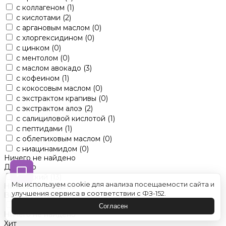
с коллагеном
(1)
с кислотами
(2)
с аргановым маслом
(0)
с хлоргексидином
(0)
с цинком
(0)
с ментолом
(0)
с маслом авокадо
(3)
с кофеином
(1)
с кокосовым маслом
(0)
с экстрактом крапивы
(0)
с экстрактом алоэ
(2)
с салициловой кислотой
(1)
с пептидами
(1)
с облепиховым маслом
(0)
с ниацинамидом
(0)
Ничего не найдено
Для кого
женский
(13)
Мы используем cookie для анализа посещаемости сайта и
Ничего не найдено
улучшения сервиса в соответствии с ФЗ-152.
Вид средства
оттеночные
(0)
Согласен
Ничего не найдено
Хит