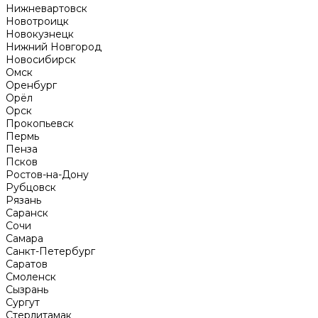
Нижневартовск
Новотроицк
Новокузнецк
Нижний Новгород
Новосибирск
Омск
Оренбург
Орёл
Орск
Прокопьевск
Пермь
Пенза
Псков
Ростов-на-Дону
Рубцовск
Рязань
Саранск
Сочи
Самара
Санкт-Петербург
Саратов
Смоленск
Сызрань
Сургут
Стерлитамак