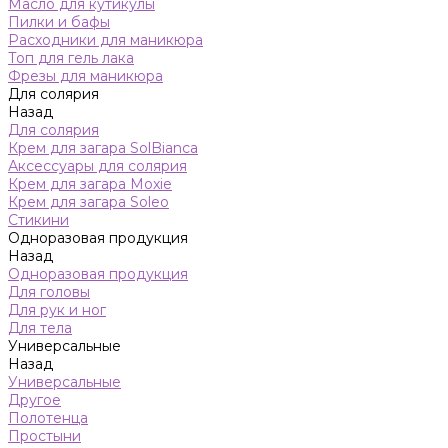
Масло для кутикулы
Пилки и бафы
Расходники для маникюра
Топ для гель лака
Фрезы для маникюра
Для солярия
Назад
Для солярия
Крем для загара SolBianca
Аксессуары для солярия
Крем для загара Moxie
Крем для загара Soleo
Стикини
Одноразовая продукция
Назад
Одноразовая продукция
Для головы
Для рук и ног
Для тела
Универсальные
Назад
Универсальные
Другое
Полотенца
Простыни