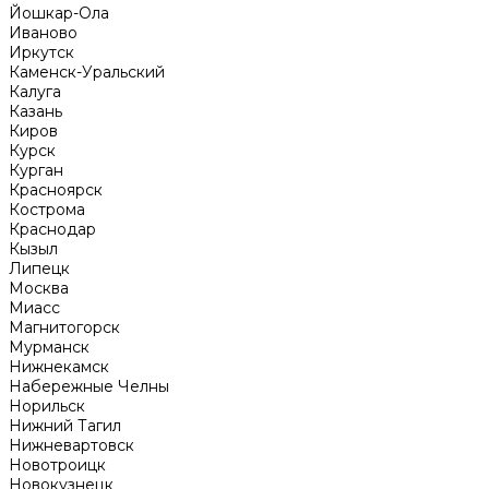
Йошкар-Ола
Иваново
Иркутск
Каменск-Уральский
Калуга
Казань
Киров
Курск
Курган
Красноярск
Кострома
Краснодар
Кызыл
Липецк
Москва
Миасс
Магнитогорск
Мурманск
Нижнекамск
Набережные Челны
Норильск
Нижний Тагил
Нижневартовск
Новотроицк
Новокузнецк