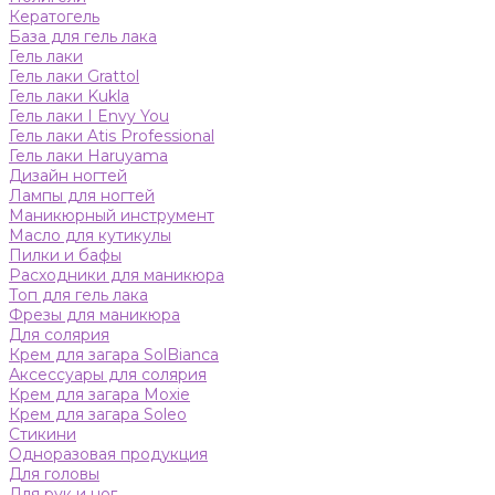
Кератогель
База для гель лака
Гель лаки
Гель лаки Grattol
Гель лаки Kukla
Гель лаки I Envy You
Гель лаки Atis Professional
Гель лаки Haruyama
Дизайн ногтей
Лампы для ногтей
Маникюрный инструмент
Масло для кутикулы
Пилки и бафы
Расходники для маникюра
Топ для гель лака
Фрезы для маникюра
Для солярия
Крем для загара SolBianca
Аксессуары для солярия
Крем для загара Moxie
Крем для загара Soleo
Стикини
Одноразовая продукция
Для головы
Для рук и ног