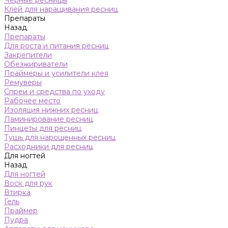
Черные ресницы
Клей для наращивания ресниц
Препараты
Назад
Препараты
Для роста и питания ресниц
Закрепители
Обезжириватели
Праймеры и усилители клея
Ремуверы
Спреи и средства по уходу
Рабочее место
Изоляция нижних ресниц
Ламинирование ресниц
Пинцеты для ресниц
Тушь для нарощенных ресниц
Расходники для ресниц
Для ногтей
Назад
Для ногтей
Воск для рук
Втирка
Гель
Праймер
Пудра