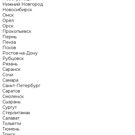
Нижний Новгород
Новосибирск
Омск
Орёл
Орск
Прокопьевск
Пермь
Пенза
Псков
Ростов-на-Дону
Рубцовск
Рязань
Саранск
Сочи
Самара
Санкт-Петербург
Саратов
Смоленск
Сызрань
Сургут
Стерлитамак
Салават
Тольятти
Тюмень
Томск