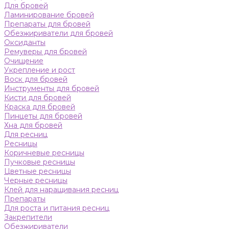
Для бровей
Ламинирование бровей
Препараты для бровей
Обезжириватели для бровей
Оксиданты
Ремуверы для бровей
Очищение
Укрепление и рост
Воск для бровей
Инструменты для бровей
Кисти для бровей
Краска для бровей
Пинцеты для бровей
Хна для бровей
Для ресниц
Ресницы
Коричневые ресницы
Пучковые ресницы
Цветные ресницы
Черные ресницы
Клей для наращивания ресниц
Препараты
Для роста и питания ресниц
Закрепители
Обезжириватели