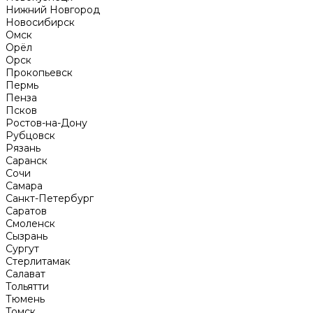
Нижний Новгород
Новосибирск
Омск
Орёл
Орск
Прокопьевск
Пермь
Пенза
Псков
Ростов-на-Дону
Рубцовск
Рязань
Саранск
Сочи
Самара
Санкт-Петербург
Саратов
Смоленск
Сызрань
Сургут
Стерлитамак
Салават
Тольятти
Тюмень
Томск