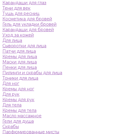
Карандаши для глаз
Тени для век
Тушь для ресниц
Косметика для бровей
Гель для укладки бровей
Карандаши для бровей
Уход за кожей
Для лица
Сыворотки для лица
Патчи для лица
Кремы для лица
Маски для лица
Пенки для лица
Пилинги и скрабы для лица
Тоники для лица
Для ног
Кремы для ног
Для рук
Кремы для рук
Для тела
Кремы для тела
Масло массажное
Гели для душа
Скрабы
Парфюмированные мисты