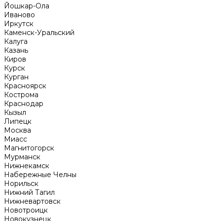
Йошкар-Ола
Иваново
Иркутск
Каменск-Уральский
Калуга
Казань
Киров
Курск
Курган
Красноярск
Кострома
Краснодар
Кызыл
Липецк
Москва
Миасс
Магнитогорск
Мурманск
Нижнекамск
Набережные Челны
Норильск
Нижний Тагил
Нижневартовск
Новотроицк
Новокузнецк