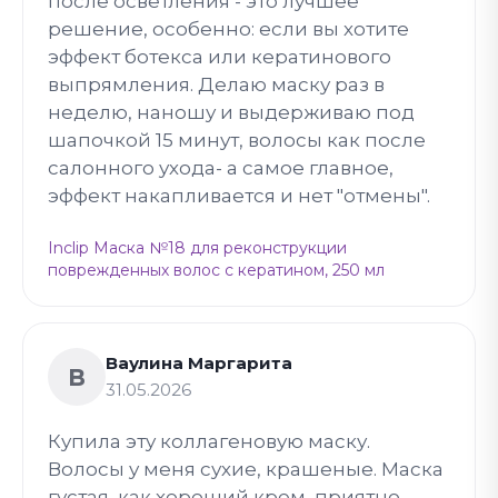
после осветления - это лучшее
решение, особенно: если вы хотите
эффект ботекса или кератинового
выпрямления. Делаю маску раз в
неделю, наношу и выдерживаю под
шапочкой 15 минут, волосы как после
салонного ухода- а самое главное,
эффект накапливается и нет "отмены".
Inclip Маска №18 для реконструкции
поврежденных волос с кератином, 250 мл
Ваулина Маргарита
В
31.05.2026
Купила эту коллагеновую маску.
Волосы у меня сухие, крашеные. Маска
густая, как хороший крем, приятно