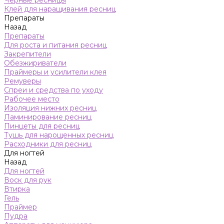
Черные ресницы
Клей для наращивания ресниц
Препараты
Назад
Препараты
Для роста и питания ресниц
Закрепители
Обезжириватели
Праймеры и усилители клея
Ремуверы
Спреи и средства по уходу
Рабочее место
Изоляция нижних ресниц
Ламинирование ресниц
Пинцеты для ресниц
Тушь для нарощенных ресниц
Расходники для ресниц
Для ногтей
Назад
Для ногтей
Воск для рук
Втирка
Гель
Праймер
Пудра