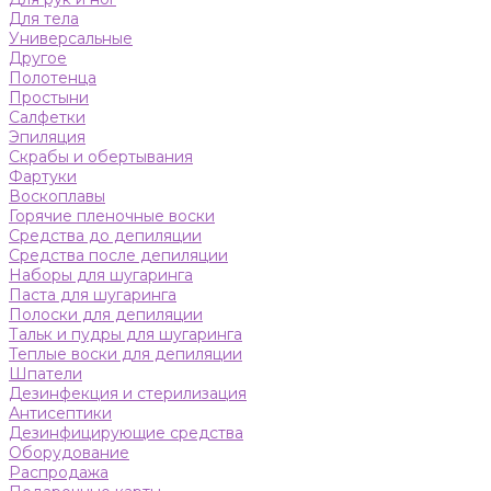
Для тела
Универсальные
Другое
Полотенца
Простыни
Салфетки
Эпиляция
Скрабы и обертывания
Фартуки
Воскоплавы
Горячие пленочные воски
Средства до депиляции
Средства после депиляции
Наборы для шугаринга
Паста для шугаринга
Полоски для депиляции
Тальк и пудры для шугаринга
Теплые воски для депиляции
Шпатели
Дезинфекция и стерилизация
Антисептики
Дезинфицирующие средства
Оборудование
Распродажа