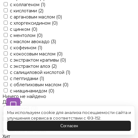
с коллагеном
(1)
с кислотами
(2)
с аргановым маслом
(0)
с хлоргексидином
(0)
с цинком
(0)
с ментолом
(0)
с маслом авокадо
(3)
с кофеином
(1)
с кокосовым маслом
(0)
с экстрактом крапивы
(0)
с экстрактом алоэ
(2)
с салициловой кислотой
(1)
с пептидами
(1)
с облепиховым маслом
(0)
с ниацинамидом
(0)
Ничего не найдено
Для кого
женский
(13)
Мы используем cookie для анализа посещаемости сайта и
Ничего не найдено
улучшения сервиса в соответствии с ФЗ-152.
Вид средства
оттеночные
(0)
Согласен
Ничего не найдено
Хит