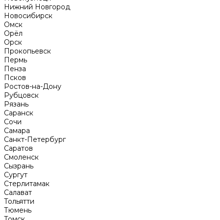
Нижний Новгород
Новосибирск
Омск
Орёл
Орск
Прокопьевск
Пермь
Пенза
Псков
Ростов-на-Дону
Рубцовск
Рязань
Саранск
Сочи
Самара
Санкт-Петербург
Саратов
Смоленск
Сызрань
Сургут
Стерлитамак
Салават
Тольятти
Тюмень
Томск