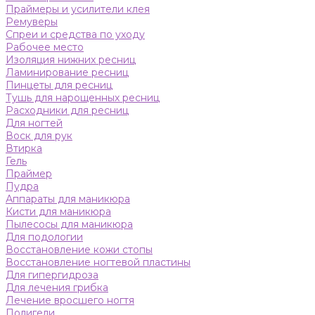
Праймеры и усилители клея
Ремуверы
Спреи и средства по уходу
Рабочее место
Изоляция нижних ресниц
Ламинирование ресниц
Пинцеты для ресниц
Тушь для нарощенных ресниц
Расходники для ресниц
Для ногтей
Воск для рук
Втирка
Гель
Праймер
Пудра
Аппараты для маникюра
Кисти для маникюра
Пылесосы для маникюра
Для подологии
Восстановление кожи стопы
Восстановление ногтевой пластины
Для гипергидроза
Для лечения грибка
Лечение вросшего ногтя
Полигели