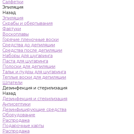
Салфетки
Эпиляция
Назад
Эпиляция
Скрабы и обертывания
Фартуки
Воскоплавы
Горячие пленочные воски
Средства до депиляции
Средства после депиляции
Наборы для шугаринга
Паста для шугаринга
Полоски для депиляции
Тальк и пудры для шугаринга
Теплые воски для депиляции
Шпатели
Дезинфекция и стерилизация
Назад
Дезинфекция и стерилизация
Антисептики
Дезинфицирующие средства
Оборудование
Распродажа
Подарочные карты
Распродажа