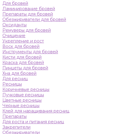
Для бровей
Ламинирование бровей
Препараты для бровей
Обезжириватели для бровей
Оксиданты
Ремуверы для бровей
Очищение
Укрепление и рост
Воск для бровей
Инструменты для бровей
Кисти для бровей
Краска для бровей
Пинцеты для бровей
Хна для бровей
Для ресниц
Ресницы
Коричневые ресницы
Пучковые ресницы
Цветные ресницы
Черные ресницы
Клей для наращивания ресниц
Препараты
Для роста и питания ресниц
Закрепители
Обезжириватели