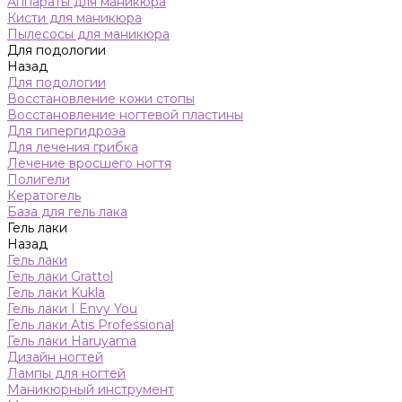
Аппараты для маникюра
Кисти для маникюра
Пылесосы для маникюра
Для подологии
Назад
Для подологии
Восстановление кожи стопы
Восстановление ногтевой пластины
Для гипергидроза
Для лечения грибка
Лечение вросшего ногтя
Полигели
Кератогель
База для гель лака
Гель лаки
Назад
Гель лаки
Гель лаки Grattol
Гель лаки Kukla
Гель лаки I Envy You
Гель лаки Atis Professional
Гель лаки Haruyama
Дизайн ногтей
Лампы для ногтей
Маникюрный инструмент