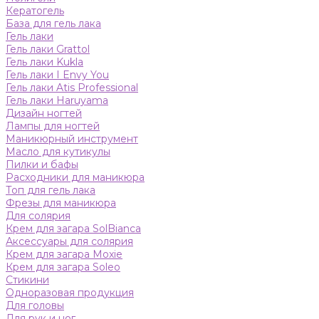
Кератогель
База для гель лака
Гель лаки
Гель лаки Grattol
Гель лаки Kukla
Гель лаки I Envy You
Гель лаки Atis Professional
Гель лаки Haruyama
Дизайн ногтей
Лампы для ногтей
Маникюрный инструмент
Масло для кутикулы
Пилки и бафы
Расходники для маникюра
Топ для гель лака
Фрезы для маникюра
Для солярия
Крем для загара SolBianca
Аксессуары для солярия
Крем для загара Moxie
Крем для загара Soleo
Стикини
Одноразовая продукция
Для головы
Для рук и ног