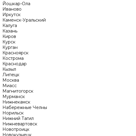
Йошкар-Ола
Иваново
Иркутск
Каменск-Уральский
Калуга
Казань
Киров
Курск
Курган
Красноярск
Кострома
Краснодар
Кызыл
Липецк
Москва
Миасс
Магнитогорск
Мурманск
Нижнекамск
Набережные Челны
Норильск
Нижний Тагил
Нижневартовск
Новотроицк
Новокузнецк