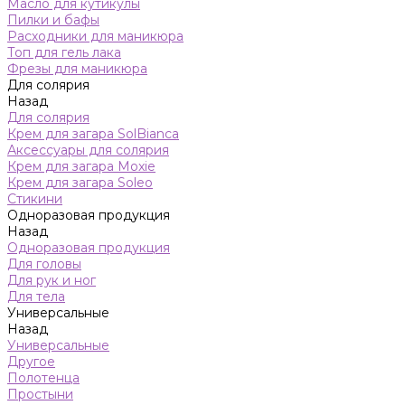
Масло для кутикулы
Пилки и бафы
Расходники для маникюра
Топ для гель лака
Фрезы для маникюра
Для солярия
Назад
Для солярия
Крем для загара SolBianca
Аксессуары для солярия
Крем для загара Moxie
Крем для загара Soleo
Стикини
Одноразовая продукция
Назад
Одноразовая продукция
Для головы
Для рук и ног
Для тела
Универсальные
Назад
Универсальные
Другое
Полотенца
Простыни