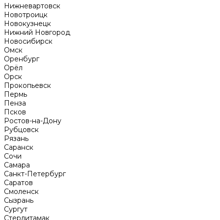
Нижневартовск
Новотроицк
Новокузнецк
Нижний Новгород
Новосибирск
Омск
Оренбург
Орёл
Орск
Прокопьевск
Пермь
Пенза
Псков
Ростов-на-Дону
Рубцовск
Рязань
Саранск
Сочи
Самара
Санкт-Петербург
Саратов
Смоленск
Сызрань
Сургут
Стерлитамак