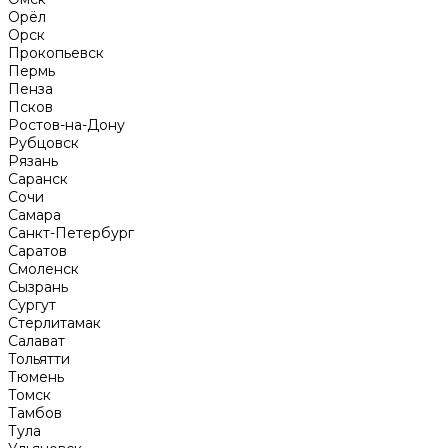
Орёл
Орск
Прокопьевск
Пермь
Пенза
Псков
Ростов-на-Дону
Рубцовск
Рязань
Саранск
Сочи
Самара
Санкт-Петербург
Саратов
Смоленск
Сызрань
Сургут
Стерлитамак
Салават
Тольятти
Тюмень
Томск
Тамбов
Тула