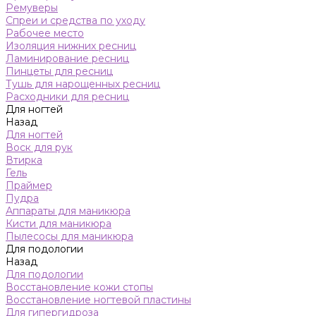
Ремуверы
Спреи и средства по уходу
Рабочее место
Изоляция нижних ресниц
Ламинирование ресниц
Пинцеты для ресниц
Тушь для нарощенных ресниц
Расходники для ресниц
Для ногтей
Назад
Для ногтей
Воск для рук
Втирка
Гель
Праймер
Пудра
Аппараты для маникюра
Кисти для маникюра
Пылесосы для маникюра
Для подологии
Назад
Для подологии
Восстановление кожи стопы
Восстановление ногтевой пластины
Для гипергидроза