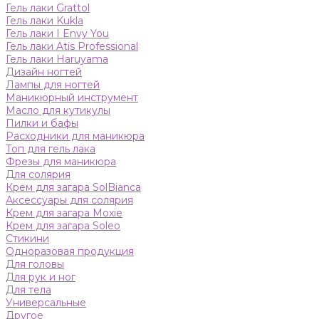
Гель лаки Grattol
Гель лаки Kukla
Гель лаки I Envy You
Гель лаки Atis Professional
Гель лаки Haruyama
Дизайн ногтей
Лампы для ногтей
Маникюрный инструмент
Масло для кутикулы
Пилки и бафы
Расходники для маникюра
Топ для гель лака
Фрезы для маникюра
Для солярия
Крем для загара SolBianca
Аксессуары для солярия
Крем для загара Moxie
Крем для загара Soleo
Стикини
Одноразовая продукция
Для головы
Для рук и ног
Для тела
Универсальные
Другое