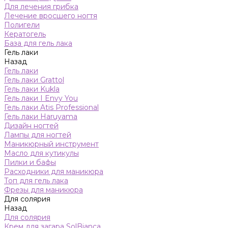
Для лечения грибка
Лечение вросшего ногтя
Полигели
Кератогель
База для гель лака
Гель лаки
Назад
Гель лаки
Гель лаки Grattol
Гель лаки Kukla
Гель лаки I Envy You
Гель лаки Atis Professional
Гель лаки Haruyama
Дизайн ногтей
Лампы для ногтей
Маникюрный инструмент
Масло для кутикулы
Пилки и бафы
Расходники для маникюра
Топ для гель лака
Фрезы для маникюра
Для солярия
Назад
Для солярия
Крем для загара SolBianca