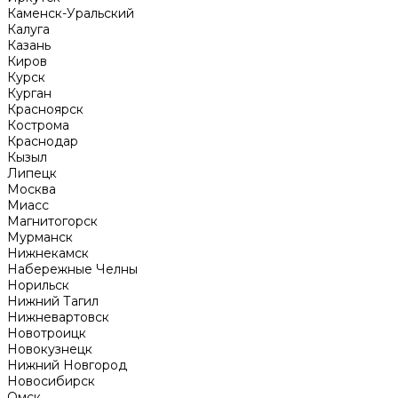
Каменск-Уральский
Калуга
Казань
Киров
Курск
Курган
Красноярск
Кострома
Краснодар
Кызыл
Липецк
Москва
Миасс
Магнитогорск
Мурманск
Нижнекамск
Набережные Челны
Норильск
Нижний Тагил
Нижневартовск
Новотроицк
Новокузнецк
Нижний Новгород
Новосибирск
Омск