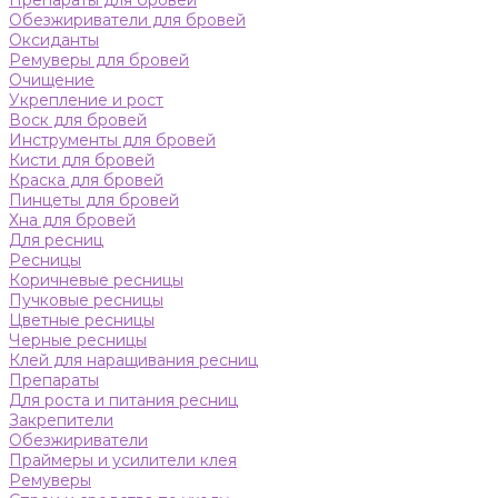
Препараты для бровей
Обезжириватели для бровей
Оксиданты
Ремуверы для бровей
Очищение
Укрепление и рост
Воск для бровей
Инструменты для бровей
Кисти для бровей
Краска для бровей
Пинцеты для бровей
Хна для бровей
Для ресниц
Ресницы
Коричневые ресницы
Пучковые ресницы
Цветные ресницы
Черные ресницы
Клей для наращивания ресниц
Препараты
Для роста и питания ресниц
Закрепители
Обезжириватели
Праймеры и усилители клея
Ремуверы