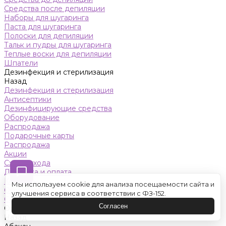
Средства после депиляции
Наборы для шугаринга
Паста для шугаринга
Полоски для депиляции
Тальк и пудры для шугаринга
Теплые воски для депиляции
Шпатели
Дезинфекция и стерилизация
Назад
Дезинфекция и стерилизация
Антисептики
Дезинфицирующие средства
Оборудование
Распродажа
Подарочные карты
Распродажа
Акции
Схемы ухода
Доставка и оплата
Контакты
Мы используем cookie для анализа посещаемости сайта и
Обучение
улучшения сервиса в соответствии с ФЗ-152.
Салон красоты
Согласен
Оренбург
Назад