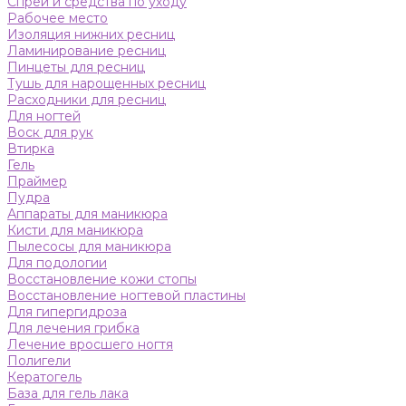
Спреи и средства по уходу
Рабочее место
Изоляция нижних ресниц
Ламинирование ресниц
Пинцеты для ресниц
Тушь для нарощенных ресниц
Расходники для ресниц
Для ногтей
Воск для рук
Втирка
Гель
Праймер
Пудра
Аппараты для маникюра
Кисти для маникюра
Пылесосы для маникюра
Для подологии
Восстановление кожи стопы
Восстановление ногтевой пластины
Для гипергидроза
Для лечения грибка
Лечение вросшего ногтя
Полигели
Кератогель
База для гель лака