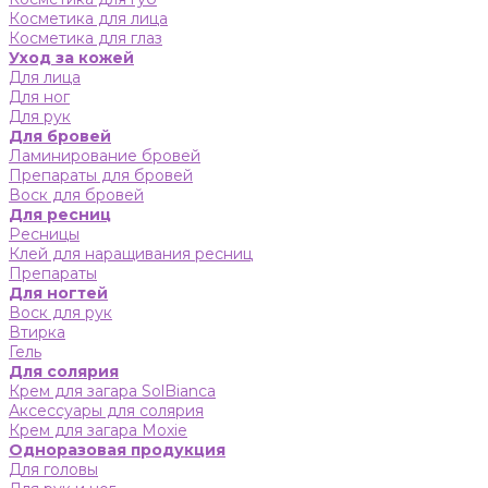
Косметика для лица
Косметика для глаз
Уход за кожей
Для лица
Для ног
Для рук
Для бровей
Ламинирование бровей
Препараты для бровей
Воск для бровей
Для ресниц
Ресницы
Клей для наращивания ресниц
Препараты
Для ногтей
Воск для рук
Втирка
Гель
Для солярия
Крем для загара SolBianca
Аксессуары для солярия
Крем для загара Moxie
Одноразовая продукция
Для головы