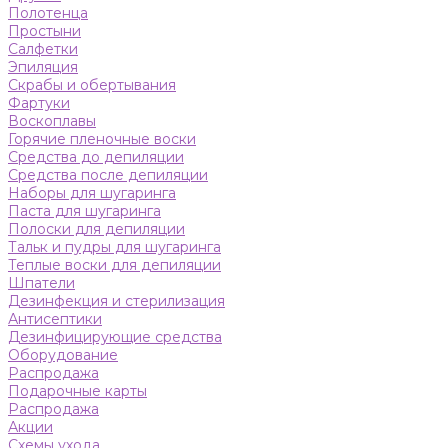
Полотенца
Простыни
Салфетки
Эпиляция
Скрабы и обертывания
Фартуки
Воскоплавы
Горячие пленочные воски
Средства до депиляции
Средства после депиляции
Наборы для шугаринга
Паста для шугаринга
Полоски для депиляции
Тальк и пудры для шугаринга
Теплые воски для депиляции
Шпатели
Дезинфекция и стерилизация
Антисептики
Дезинфицирующие средства
Оборудование
Распродажа
Подарочные карты
Распродажа
Акции
Схемы ухода