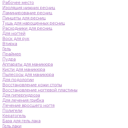
Рабочее место
Изоляция нижних ресниц
Ламинирование ресниц
Пинцеты для ресниц
Тушь для нарощенных ресниц
Расходники для ресниц
Для ногтей
Воск для рук
Втирка
Гель
Праймер
Пудра
Аппараты для маникюра
Кисти для маникюра
Пылесосы для маникюра
Для подологии
Восстановление кожи стопы
Восстановление ногтевой пластины
Для гипергидроза
Для лечения грибка
Лечение вросшего ногтя
Полигели
Кератогель
База для гель лака
Гель лаки