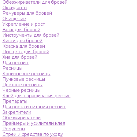
Обезжириватели для бровей
Оксиданты
Ремуверы для бровей
Очищение
Укрепление и рост
Воск для бровей
Инструменты для бровей
Кисти для бровей
Краска для бровей
Пинцеты для бровей
Хна для бровей
Для ресниц
Ресницы
Коричневые ресницы
Пучковые ресницы
Цветные ресницы
Черные ресницы
Клей для наращивания ресниц
Препараты
Для роста и питания ресниц
Закрепители
Обезжириватели
Праймеры и усилители клея
Ремуверы
Спреи и средства по уходу