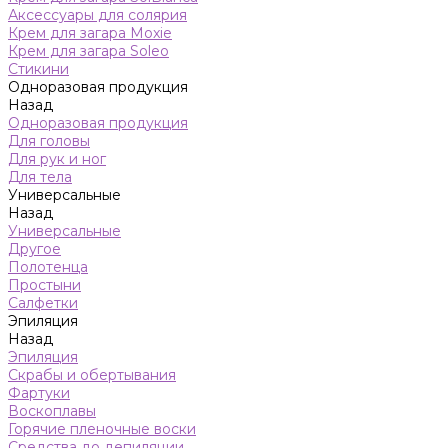
Аксессуары для солярия
Крем для загара Moxie
Крем для загара Soleo
Стикини
Одноразовая продукция
Назад
Одноразовая продукция
Для головы
Для рук и ног
Для тела
Универсальные
Назад
Универсальные
Другое
Полотенца
Простыни
Салфетки
Эпиляция
Назад
Эпиляция
Скрабы и обертывания
Фартуки
Воскоплавы
Горячие пленочные воски
Средства до депиляции