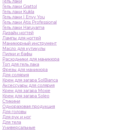
Гель лаки
Гель лаки Grattol
Гель лаки Kukla
Гель лаки I Envy You
Гель лаки Atis Professional
Гель лаки Haruyama
Дизайн ногтей
Лампы для ногтей
Маникюрный инструмент
Масло для кутикулы
Пилки и бафы
Расходники для маникюра
Топ для гель лака
Фрезы для маникюра
Для солярия
Крем для загара SolBianca
Аксессуары для солярия
Крем для загара Moxie
Крем для загара Soleo
Стикини
Одноразовая продукция
Для головы
Для рук и ног
Для тела
Универсальные