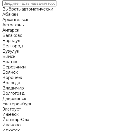
Выбрать автоматически
Абакан
Архангельск
Астрахань
Ангарск
Балаково
Барнаул
Белгород
Бузулук
Бийск
Братск
Березники
Брянск
Воронеж
Вологда
Владимир
Волгоград
Дзержинск
Екатеринбург
Златоуст
Ижевск
Йошкар-Ола
Иваново
Иркутск