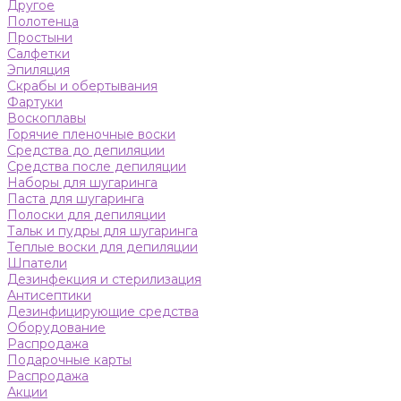
Другое
Полотенца
Простыни
Салфетки
Эпиляция
Скрабы и обертывания
Фартуки
Воскоплавы
Горячие пленочные воски
Средства до депиляции
Средства после депиляции
Наборы для шугаринга
Паста для шугаринга
Полоски для депиляции
Тальк и пудры для шугаринга
Теплые воски для депиляции
Шпатели
Дезинфекция и стерилизация
Антисептики
Дезинфицирующие средства
Оборудование
Распродажа
Подарочные карты
Распродажа
Акции