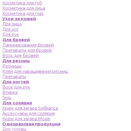
Косметика для губ
Косметика для лица
Косметика для глаз
Уход за кожей
Для лица
Для ног
Для рук
Для бровей
Ламинирование бровей
Препараты для бровей
Воск для бровей
Для ресниц
Ресницы
Клей для наращивания ресниц
Препараты
Для ногтей
Воск для рук
Втирка
Гель
Для солярия
Крем для загара SolBianca
Аксессуары для солярия
Крем для загара Moxie
Одноразовая продукция
Для головы