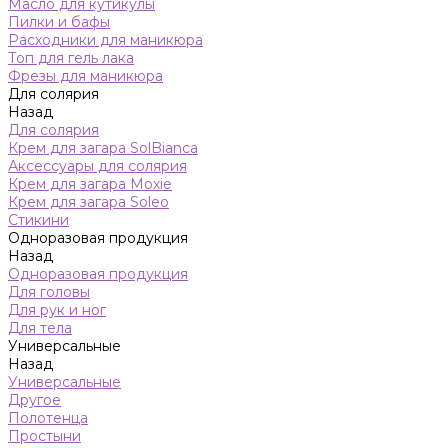
Масло для кутикулы
Пилки и бафы
Расходники для маникюра
Топ для гель лака
Фрезы для маникюра
Для солярия
Назад
Для солярия
Крем для загара SolBianca
Аксессуары для солярия
Крем для загара Moxie
Крем для загара Soleo
Стикини
Одноразовая продукция
Назад
Одноразовая продукция
Для головы
Для рук и ног
Для тела
Универсальные
Назад
Универсальные
Другое
Полотенца
Простыни