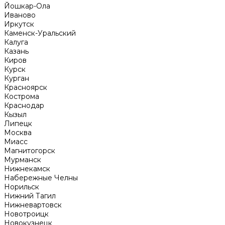
Йошкар-Ола
Иваново
Иркутск
Каменск-Уральский
Калуга
Казань
Киров
Курск
Курган
Красноярск
Кострома
Краснодар
Кызыл
Липецк
Москва
Миасс
Магнитогорск
Мурманск
Нижнекамск
Набережные Челны
Норильск
Нижний Тагил
Нижневартовск
Новотроицк
Новокузнецк