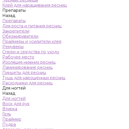
Черные ресницы
Клей для наращивания ресниц
Препараты
Назад
Препараты
Для роста и питания ресниц
Закрепители
Обезжириватели
Праймеры и усилители клея
Ремуверы
Спреи и средства по уходу
Рабочее место
Изоляция нижних ресниц
Ламинирование ресниц
Пинцеты для ресниц
Тушь для нарощенных ресниц
Расходники для ресниц
Для ногтей
Назад
Для ногтей
Воск для рук
Втирка
Гель
Праймер
Пудра