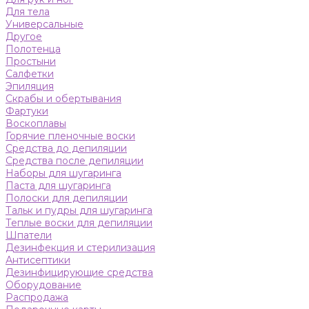
Для тела
Универсальные
Другое
Полотенца
Простыни
Салфетки
Эпиляция
Скрабы и обертывания
Фартуки
Воскоплавы
Горячие пленочные воски
Средства до депиляции
Средства после депиляции
Наборы для шугаринга
Паста для шугаринга
Полоски для депиляции
Тальк и пудры для шугаринга
Теплые воски для депиляции
Шпатели
Дезинфекция и стерилизация
Антисептики
Дезинфицирующие средства
Оборудование
Распродажа