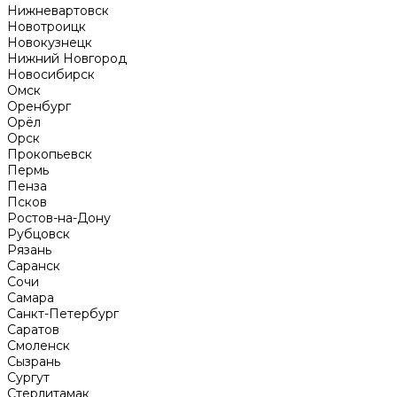
Нижневартовск
Новотроицк
Новокузнецк
Нижний Новгород
Новосибирск
Омск
Оренбург
Орёл
Орск
Прокопьевск
Пермь
Пенза
Псков
Ростов-на-Дону
Рубцовск
Рязань
Саранск
Сочи
Самара
Санкт-Петербург
Саратов
Смоленск
Сызрань
Сургут
Стерлитамак