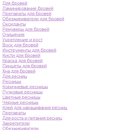
Для бровей
Ламинирование бровей
Препараты для бровей
Обезжириватели для бровей
Оксиданты
Ремуверы для бровей
Очищение
Укрепление и рост
Воск для бровей
Инструменты для бровей
Кисти для бровей
Краска для бровей
Пинцеты для бровей
Хна для бровей
Для ресниц
Ресницы
Коричневые ресницы
Пучковые ресницы
Цветные ресницы
Черные ресницы
Клей для наращивания ресниц
Препараты
Для роста и питания ресниц
Закрепители
Обезжириватели