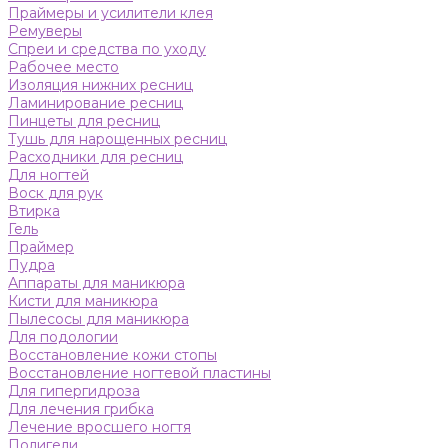
Праймеры и усилители клея
Ремуверы
Спреи и средства по уходу
Рабочее место
Изоляция нижних ресниц
Ламинирование ресниц
Пинцеты для ресниц
Тушь для нарощенных ресниц
Расходники для ресниц
Для ногтей
Воск для рук
Втирка
Гель
Праймер
Пудра
Аппараты для маникюра
Кисти для маникюра
Пылесосы для маникюра
Для подологии
Восстановление кожи стопы
Восстановление ногтевой пластины
Для гипергидроза
Для лечения грибка
Лечение вросшего ногтя
Полигели