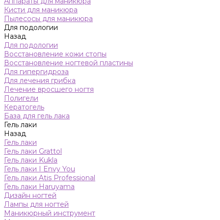
Аппараты для маникюра
Кисти для маникюра
Пылесосы для маникюра
Для подологии
Назад
Для подологии
Восстановление кожи стопы
Восстановление ногтевой пластины
Для гипергидроза
Для лечения грибка
Лечение вросшего ногтя
Полигели
Кератогель
База для гель лака
Гель лаки
Назад
Гель лаки
Гель лаки Grattol
Гель лаки Kukla
Гель лаки I Envy You
Гель лаки Atis Professional
Гель лаки Haruyama
Дизайн ногтей
Лампы для ногтей
Маникюрный инструмент