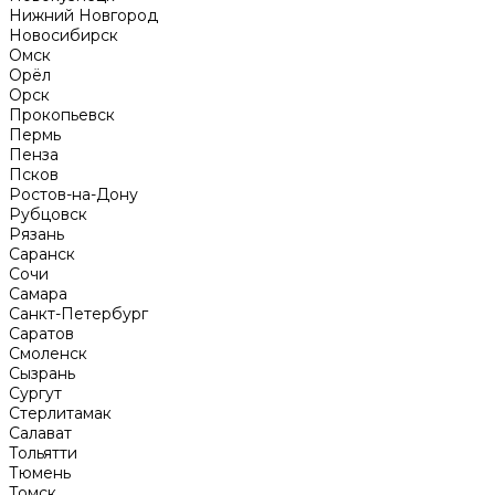
Нижний Новгород
Новосибирск
Омск
Орёл
Орск
Прокопьевск
Пермь
Пенза
Псков
Ростов-на-Дону
Рубцовск
Рязань
Саранск
Сочи
Самара
Санкт-Петербург
Саратов
Смоленск
Сызрань
Сургут
Стерлитамак
Салават
Тольятти
Тюмень
Томск