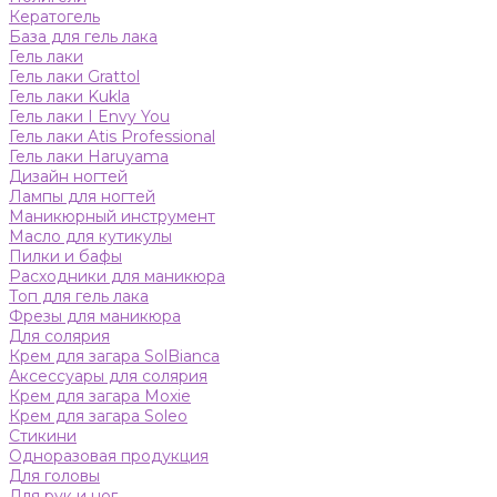
Кератогель
База для гель лака
Гель лаки
Гель лаки Grattol
Гель лаки Kukla
Гель лаки I Envy You
Гель лаки Atis Professional
Гель лаки Haruyama
Дизайн ногтей
Лампы для ногтей
Маникюрный инструмент
Масло для кутикулы
Пилки и бафы
Расходники для маникюра
Топ для гель лака
Фрезы для маникюра
Для солярия
Крем для загара SolBianca
Аксессуары для солярия
Крем для загара Moxie
Крем для загара Soleo
Стикини
Одноразовая продукция
Для головы
Для рук и ног