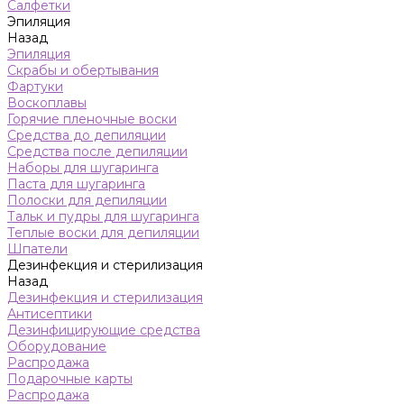
Салфетки
Эпиляция
Назад
Эпиляция
Скрабы и обертывания
Фартуки
Воскоплавы
Горячие пленочные воски
Средства до депиляции
Средства после депиляции
Наборы для шугаринга
Паста для шугаринга
Полоски для депиляции
Тальк и пудры для шугаринга
Теплые воски для депиляции
Шпатели
Дезинфекция и стерилизация
Назад
Дезинфекция и стерилизация
Антисептики
Дезинфицирующие средства
Оборудование
Распродажа
Подарочные карты
Распродажа