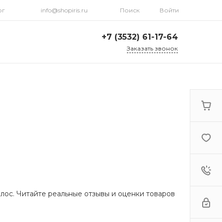
рг
info@shopiris.ru
Поиск
Войти
+7 (3532) 61-17-64
Заказать звонок
+7 (3532) 61-17-64
г. Оренбург, ул.
Кирова, д. 13, Гостиный
двор, 2 этаж
Ежедневно: с 10:00 до
21:00
info@shopiris.ru
+7 (3532) 61-17-61
Обучение в студии
красоты Iris
Ежедневно 10:00 - 21:00
info@iris56.ru
лос. Читайте реальные отзывы и оценки товаров
+7 (922) 841-83-98
info@shopiris.ru