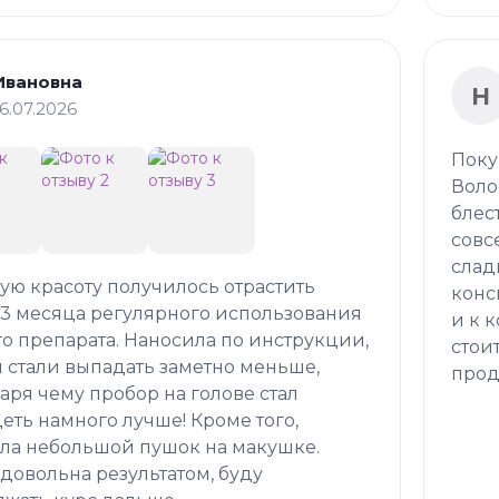
Ивановна
Н
16.07.2026
Поку
Воло
блес
совс
слад
кую красоту получилось отрастить
конс
 3 месяца регулярного использования
и к 
о препарата. Наносила по инструкции,
стои
 стали выпадать заметно меньше,
прод
аря чему пробор на голове стал
еть намного лучше! Кроме того,
ла небольшой пушок на макушке.
довольна результатом, буду