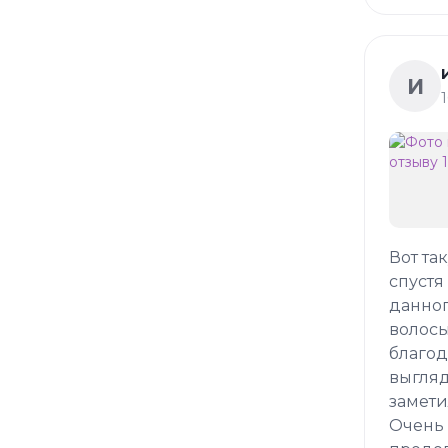
И
Вот та
спустя
данног
волосы
благод
выгляд
замети
Очень 