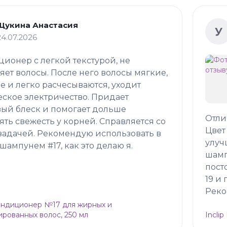
Щукина Анастасия
У
24.07.2026
ионер с легкой текстурой, не
яет волосы. После него волосы мягкие,
е и легко расчесываются, уходит
еское электричество. Придает
ый блеск и помогает дольше
Отли
ять свежесть у корней. Справляется со
Цвет
задачей. Рекомендую использовать в
улуч
 шампунем #17, как это делаю я.
шамп
пост
19 и
Реко
Кондиционер №17 для жирных и
рованных волос, 250 мл
Incli