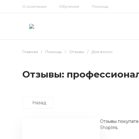
О компании
Обучение
Помощь
Главная
/
Помощь
/
Отзывы
/
Для волос
Отзывы: профессионал
Назад
Отзывы покупате
ShopIris.