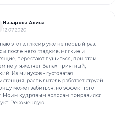
Назарова Алиса
12.07.2026
паю этот эликсир уже не первый раз.
сы после него гладкие, мягкие и
тящие, перестают пушиться, при этом
ем не утяжеляет. Запах приятный,
кий. Из минусов - густоватая
истенция, распылитель работает струей
концу может забиться, но эффект того
т. Моим кудрявым волосам понравился
укт. Рекомендую.