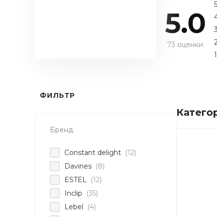
5.0
73 оценки
1
ФИЛЬТР
Катего
Бренд
Constant delight
(12)
Davines
(8)
ESTEL
(12)
Inclip
(35)
Lebel
(4)