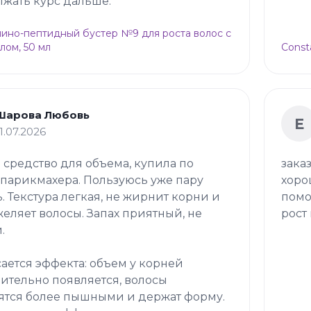
жать курс дальше.
Амино-пептидный бустер №9 для роста волос с
лом, 50 мл
Const
Шарова Любовь
Е
11.07.2026
 средство для объема, купила по
зака
 парикмахера. Пользуюсь уже пару
хоро
. Текстура легкая, не жирнит корни и
помо
желяет волосы. Запах приятный, не
рост 
.
сается эффекта: объем у корней
ительно появляется, волосы
ятся более пышными и держат форму.