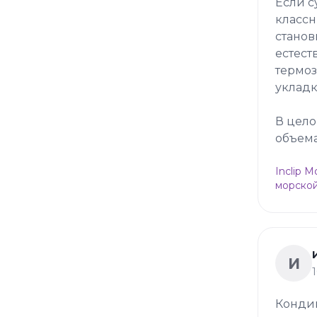
Если с
классн
станов
естест
термоз
укладк
В цело
объема
Inclip 
морской
И
Конди