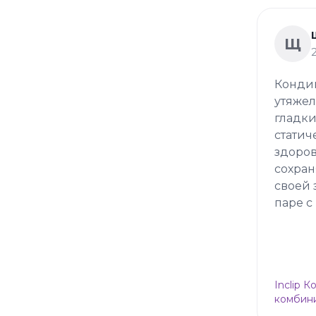
Щ
Кондиц
утяжел
гладки
статич
здоров
сохран
своей 
паре с
Inclip 
комбини