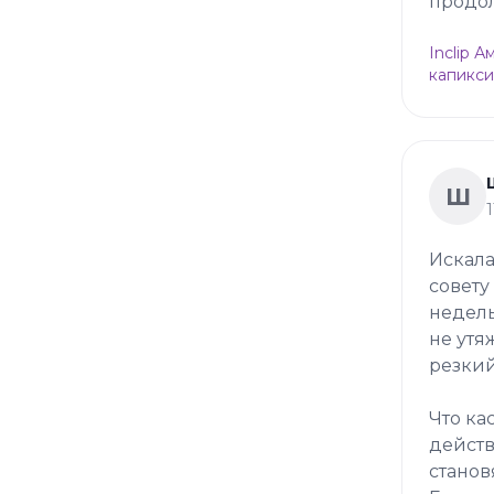
продол
Inclip 
капикси
Ш
Искала
совету
недель
не утя
резкий
Что ка
действ
станов