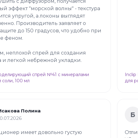
ушить с диффузором, получается
ый эффект "морской волны" - текстура
ится упругой, а локоны выглядят
венно. Производитель заявляет о
ащите до 150 градусов, что удобно при
е феном.
м, неплохой спрей для создания
 и легкой небрежной укладки.
Моделирующий спрей №41 с минералами
Incli
 соли, 100 мл
для р
Исакова Полина
Б
10.07.2026
ционер имеет довольно густую
Отли