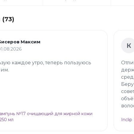
(73)
Бисеров Максим
К
01.08.2026
зую каждое утро, теперь пользуюсь
Отли
 им.
держ
сред
Беру
сове
объё
воло
Шампунь №17 очищающий для жирной кожи
 250 мл
Incli