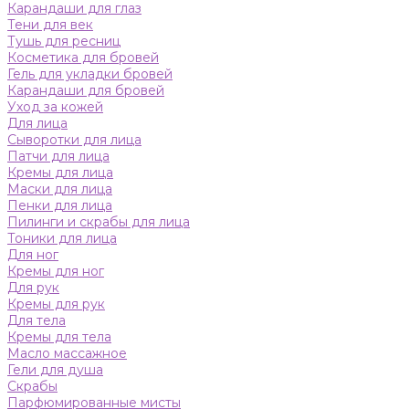
Карандаши для глаз
Тени для век
Тушь для ресниц
Косметика для бровей
Гель для укладки бровей
Карандаши для бровей
Уход за кожей
Для лица
Сыворотки для лица
Патчи для лица
Кремы для лица
Маски для лица
Пенки для лица
Пилинги и скрабы для лица
Тоники для лица
Для ног
Кремы для ног
Для рук
Кремы для рук
Для тела
Кремы для тела
Масло массажное
Гели для душа
Скрабы
Парфюмированные мисты