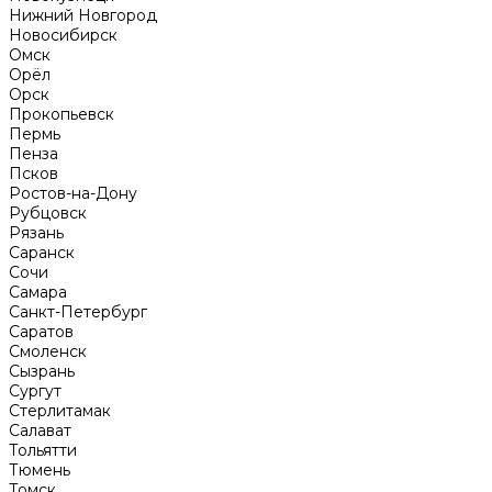
Нижний Новгород
Новосибирск
Омск
Орёл
Орск
Прокопьевск
Пермь
Пенза
Псков
Ростов-на-Дону
Рубцовск
Рязань
Саранск
Сочи
Самара
Санкт-Петербург
Саратов
Смоленск
Сызрань
Сургут
Стерлитамак
Салават
Тольятти
Тюмень
Томск