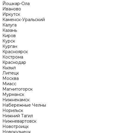
Йошкар-Ола
Иваново
Иркутск
Каменск-Уральский
Калуга
Казань
Киров
Курск
Курган
Красноярск
Кострома
Краснодар
Кызыл
Липецк
Москва
Миасс
Магнитогорск
Мурманск
Нижнекамск
Набережные Челны
Норильск
Нижний Тагил
Нижневартовск
Новотроицк
Новокузнецк