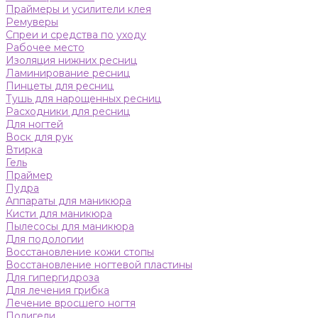
Праймеры и усилители клея
Ремуверы
Спреи и средства по уходу
Рабочее место
Изоляция нижних ресниц
Ламинирование ресниц
Пинцеты для ресниц
Тушь для нарощенных ресниц
Расходники для ресниц
Для ногтей
Воск для рук
Втирка
Гель
Праймер
Пудра
Аппараты для маникюра
Кисти для маникюра
Пылесосы для маникюра
Для подологии
Восстановление кожи стопы
Восстановление ногтевой пластины
Для гипергидроза
Для лечения грибка
Лечение вросшего ногтя
Полигели