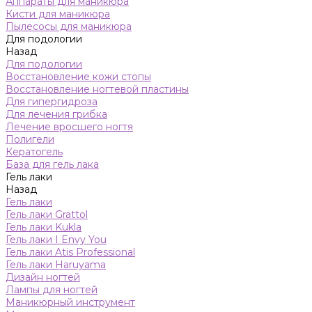
Аппараты для маникюра
Кисти для маникюра
Пылесосы для маникюра
Для подологии
Назад
Для подологии
Восстановление кожи стопы
Восстановление ногтевой пластины
Для гипергидроза
Для лечения грибка
Лечение вросшего ногтя
Полигели
Кератогель
База для гель лака
Гель лаки
Назад
Гель лаки
Гель лаки Grattol
Гель лаки Kukla
Гель лаки I Envy You
Гель лаки Atis Professional
Гель лаки Haruyama
Дизайн ногтей
Лампы для ногтей
Маникюрный инструмент