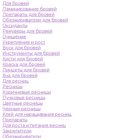
Для бровей
Ламинирование бровей
Препараты для бровей
Обезжириватели для бровей
Оксиданты
Ремуверы для бровей
Очищение
Укрепление и рост
Воск для бровей
Инструменты для бровей
Кисти для бровей
Краска для бровей
Пинцеты для бровей
Хна для бровей
Для ресниц
Ресницы
Коричневые ресницы
Пучковые ресницы
Цветные ресницы
Черные ресницы
Клей для наращивания ресниц
Препараты
Для роста и питания ресниц
Закрепители
Обезжириватели