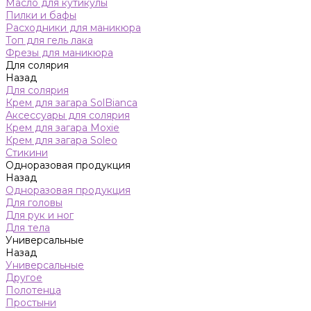
Масло для кутикулы
Пилки и бафы
Расходники для маникюра
Топ для гель лака
Фрезы для маникюра
Для солярия
Назад
Для солярия
Крем для загара SolBianca
Аксессуары для солярия
Крем для загара Moxie
Крем для загара Soleo
Стикини
Одноразовая продукция
Назад
Одноразовая продукция
Для головы
Для рук и ног
Для тела
Универсальные
Назад
Универсальные
Другое
Полотенца
Простыни