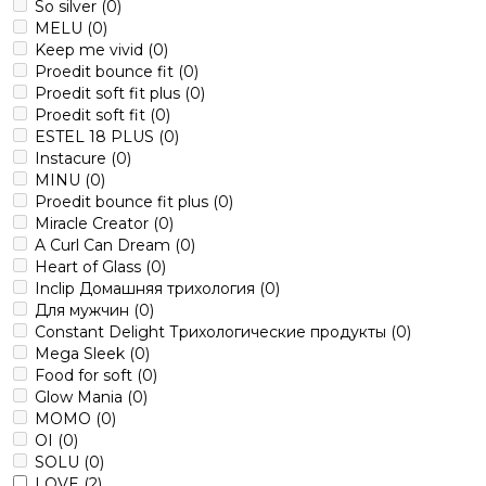
So silver
(0)
MELU
(0)
Keep me vivid
(0)
Proedit bounce fit
(0)
Proedit soft fit plus
(0)
Proedit soft fit
(0)
ESTEL 18 PLUS
(0)
Instacure
(0)
MINU
(0)
Proedit bounce fit plus
(0)
Miracle Creator
(0)
A Curl Can Dream
(0)
Heart of Glass
(0)
Inclip Домашняя трихология
(0)
Для мужчин
(0)
Constant Delight Трихологические продукты
(0)
Mega Sleek
(0)
Food for soft
(0)
Glow Mania
(0)
MOMO
(0)
OI
(0)
SOLU
(0)
LOVE
(2)