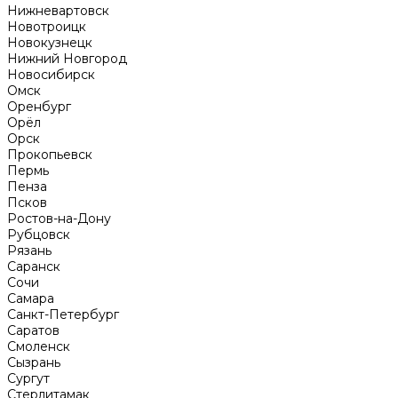
Нижневартовск
Новотроицк
Новокузнецк
Нижний Новгород
Новосибирск
Омск
Оренбург
Орёл
Орск
Прокопьевск
Пермь
Пенза
Псков
Ростов-на-Дону
Рубцовск
Рязань
Саранск
Сочи
Самара
Санкт-Петербург
Саратов
Смоленск
Сызрань
Сургут
Стерлитамак