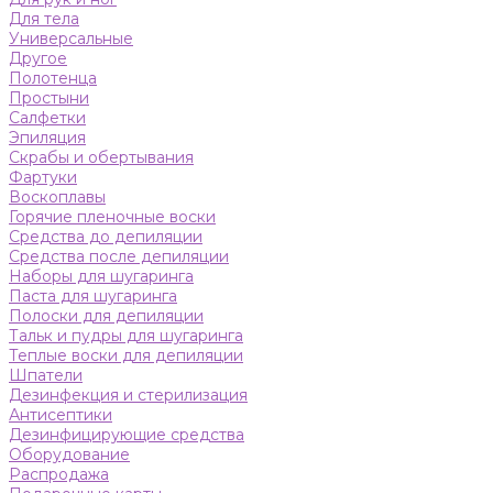
Для тела
Универсальные
Другое
Полотенца
Простыни
Салфетки
Эпиляция
Скрабы и обертывания
Фартуки
Воскоплавы
Горячие пленочные воски
Средства до депиляции
Средства после депиляции
Наборы для шугаринга
Паста для шугаринга
Полоски для депиляции
Тальк и пудры для шугаринга
Теплые воски для депиляции
Шпатели
Дезинфекция и стерилизация
Антисептики
Дезинфицирующие средства
Оборудование
Распродажа