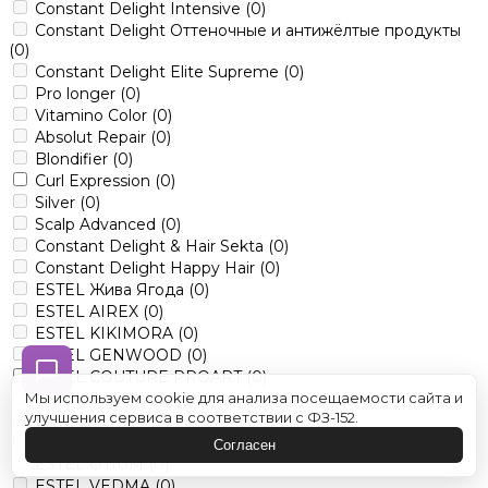
Constant Delight Intensive
(0)
Constant Delight Оттеночные и антижёлтые продукты
(0)
Constant Delight Elite Supreme
(0)
Pro longer
(0)
Vitamino Color
(0)
Absolut Repair
(0)
Blondifier
(0)
Curl Expression
(0)
Silver
(0)
Scalp Advanced
(0)
Constant Delight & Hair Sekta
(0)
Constant Delight Happy Hair
(0)
ESTEL Жива Ягода
(0)
ESTEL AIREX
(0)
ESTEL KIKIMORA
(0)
ESTEL GENWOOD
(0)
ESTEL COUTURE PROART
(0)
ESTEL BABAYAGA
(0)
Мы используем cookie для анализа посещаемости сайта и
улучшения сервиса в соответствии с ФЗ-152.
ESTEL ALPHA
(0)
ESTEL MARINE
(0)
Согласен
ESTEL OTIUM
(0)
ESTEL VEDMA
(0)