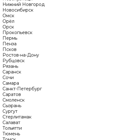
Нижний Новгород
Новосибирск
Омск
Орёл
Орск
Прокопьевск
Пермь
Пенза
Псков
Ростов-на-Дону
Рубцовск
Рязань
Саранск
Сочи
Самара
Санкт-Петербург
Саратов
Смоленск
Сызрань
Сургут
Стерлитамак
Салават
Тольятти
Тюмень
Томск