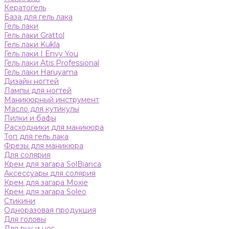
Кератогель
База для гель лака
Гель лаки
Гель лаки Grattol
Гель лаки Kukla
Гель лаки I Envy You
Гель лаки Atis Professional
Гель лаки Haruyama
Дизайн ногтей
Лампы для ногтей
Маникюрный инструмент
Масло для кутикулы
Пилки и бафы
Расходники для маникюра
Топ для гель лака
Фрезы для маникюра
Для солярия
Крем для загара SolBianca
Аксессуары для солярия
Крем для загара Moxie
Крем для загара Soleo
Стикини
Одноразовая продукция
Для головы
Для рук и ног