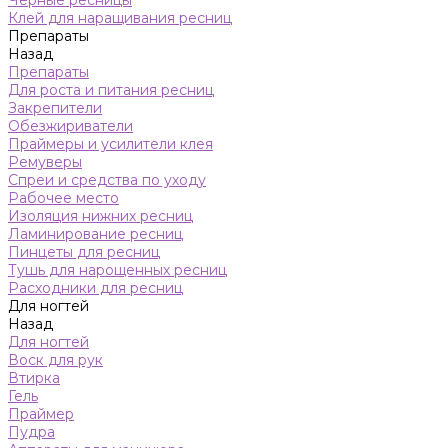
Черные ресницы
Клей для наращивания ресниц
Препараты
Назад
Препараты
Для роста и питания ресниц
Закрепители
Обезжириватели
Праймеры и усилители клея
Ремуверы
Спреи и средства по уходу
Рабочее место
Изоляция нижних ресниц
Ламинирование ресниц
Пинцеты для ресниц
Тушь для нарощенных ресниц
Расходники для ресниц
Для ногтей
Назад
Для ногтей
Воск для рук
Втирка
Гель
Праймер
Пудра