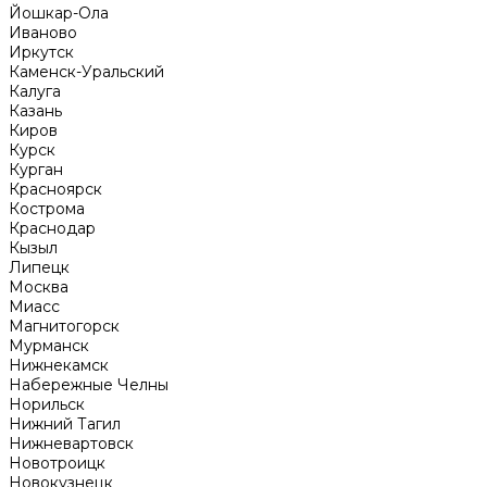
Йошкар-Ола
Иваново
Иркутск
Каменск-Уральский
Калуга
Казань
Киров
Курск
Курган
Красноярск
Кострома
Краснодар
Кызыл
Липецк
Москва
Миасс
Магнитогорск
Мурманск
Нижнекамск
Набережные Челны
Норильск
Нижний Тагил
Нижневартовск
Новотроицк
Новокузнецк