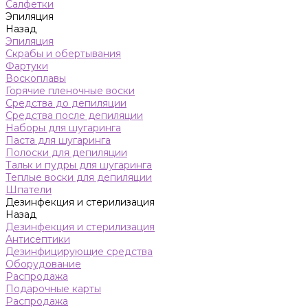
Салфетки
Эпиляция
Назад
Эпиляция
Скрабы и обертывания
Фартуки
Воскоплавы
Горячие пленочные воски
Средства до депиляции
Средства после депиляции
Наборы для шугаринга
Паста для шугаринга
Полоски для депиляции
Тальк и пудры для шугаринга
Теплые воски для депиляции
Шпатели
Дезинфекция и стерилизация
Назад
Дезинфекция и стерилизация
Антисептики
Дезинфицирующие средства
Оборудование
Распродажа
Подарочные карты
Распродажа