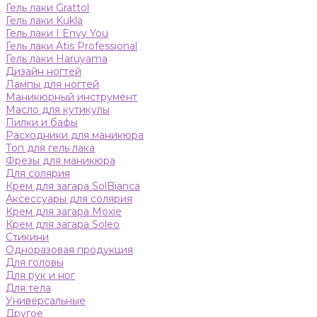
Гель лаки Grattol
Гель лаки Kukla
Гель лаки I Envy You
Гель лаки Atis Professional
Гель лаки Haruyama
Дизайн ногтей
Лампы для ногтей
Маникюрный инструмент
Масло для кутикулы
Пилки и бафы
Расходники для маникюра
Топ для гель лака
Фрезы для маникюра
Для солярия
Крем для загара SolBianca
Аксессуары для солярия
Крем для загара Moxie
Крем для загара Soleo
Стикини
Одноразовая продукция
Для головы
Для рук и ног
Для тела
Универсальные
Другое