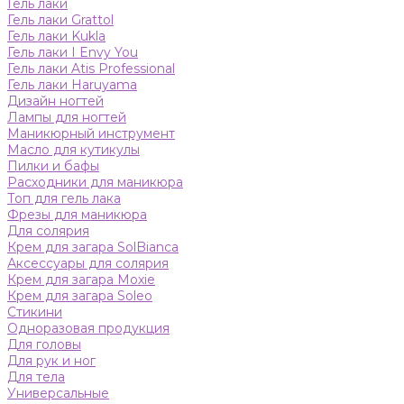
Гель лаки
Гель лаки Grattol
Гель лаки Kukla
Гель лаки I Envy You
Гель лаки Atis Professional
Гель лаки Haruyama
Дизайн ногтей
Лампы для ногтей
Маникюрный инструмент
Масло для кутикулы
Пилки и бафы
Расходники для маникюра
Топ для гель лака
Фрезы для маникюра
Для солярия
Крем для загара SolBianca
Аксессуары для солярия
Крем для загара Moxie
Крем для загара Soleo
Стикини
Одноразовая продукция
Для головы
Для рук и ног
Для тела
Универсальные