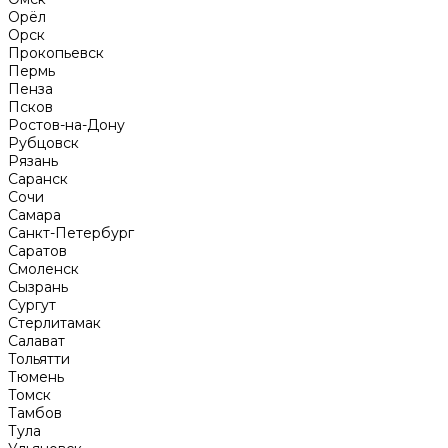
Орёл
Орск
Прокопьевск
Пермь
Пенза
Псков
Ростов-на-Дону
Рубцовск
Рязань
Саранск
Сочи
Самара
Санкт-Петербург
Саратов
Смоленск
Сызрань
Сургут
Стерлитамак
Салават
Тольятти
Тюмень
Томск
Тамбов
Тула