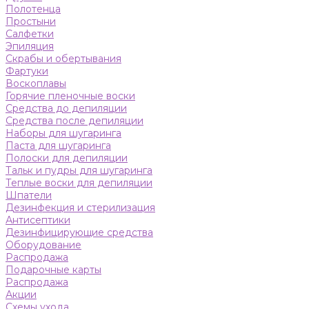
Полотенца
Простыни
Салфетки
Эпиляция
Скрабы и обертывания
Фартуки
Воскоплавы
Горячие пленочные воски
Средства до депиляции
Средства после депиляции
Наборы для шугаринга
Паста для шугаринга
Полоски для депиляции
Тальк и пудры для шугаринга
Теплые воски для депиляции
Шпатели
Дезинфекция и стерилизация
Антисептики
Дезинфицирующие средства
Оборудование
Распродажа
Подарочные карты
Распродажа
Акции
Схемы ухода