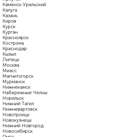
Каменск-Уральский
Калуга
Казань
Киров
Курск
Курган
Красноярск
Кострома
Краснодар
Кызыл
Липецк
Москва
Миасс
Магнитогорск
Мурманск
Нижнекамск
Набережные Челны
Норильск
Нижний Тагил
Нижневартовск
Новотроицк
Новокузнецк
Нижний Новгород
Новосибирск
Омск