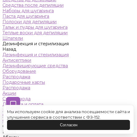
Средства после депиляции
Наборы для шугаринга
Паста для шугаринга
Полоски для депиляции
Тальк и пудры для шугаринга
Теплые воски для депиляции
Шпатели
Дезинфекция и стерилизация
Назад
Дезинфекция и стерилизация
Антисептики
Дезинфицирующие средства
Оборудование
Распродажа
Подарочные карты
Распродажа
Акции
Схемы ухода
Доставка и оплата
Контакты
Мы используем cookie для анализа посещаемости сайта и
Обучение
улучшения сервиса в соответствии с ФЗ-152.
Салон красоты
Согласен
Оренбург
Назад