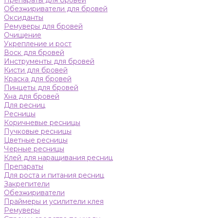
Препараты для бровей
Обезжириватели для бровей
Оксиданты
Ремуверы для бровей
Очищение
Укрепление и рост
Воск для бровей
Инструменты для бровей
Кисти для бровей
Краска для бровей
Пинцеты для бровей
Хна для бровей
Для ресниц
Ресницы
Коричневые ресницы
Пучковые ресницы
Цветные ресницы
Черные ресницы
Клей для наращивания ресниц
Препараты
Для роста и питания ресниц
Закрепители
Обезжириватели
Праймеры и усилители клея
Ремуверы