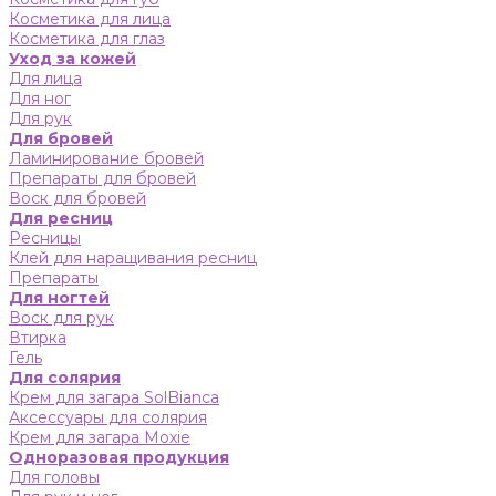
Косметика для лица
Косметика для глаз
Уход за кожей
Для лица
Для ног
Для рук
Для бровей
Ламинирование бровей
Препараты для бровей
Воск для бровей
Для ресниц
Ресницы
Клей для наращивания ресниц
Препараты
Для ногтей
Воск для рук
Втирка
Гель
Для солярия
Крем для загара SolBianca
Аксессуары для солярия
Крем для загара Moxie
Одноразовая продукция
Для головы