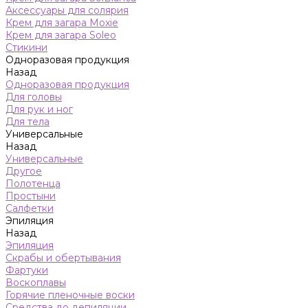
Аксессуары для солярия
Крем для загара Moxie
Крем для загара Soleo
Стикини
Одноразовая продукция
Назад
Одноразовая продукция
Для головы
Для рук и ног
Для тела
Универсальные
Назад
Универсальные
Другое
Полотенца
Простыни
Салфетки
Эпиляция
Назад
Эпиляция
Скрабы и обертывания
Фартуки
Воскоплавы
Горячие пленочные воски
Средства до депиляции