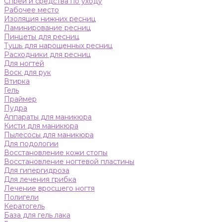
Спреи и средства по уходу
Рабочее место
Изоляция нижних ресниц
Ламинирование ресниц
Пинцеты для ресниц
Тушь для нарощенных ресниц
Расходники для ресниц
Для ногтей
Воск для рук
Втирка
Гель
Праймер
Пудра
Аппараты для маникюра
Кисти для маникюра
Пылесосы для маникюра
Для подологии
Восстановление кожи стопы
Восстановление ногтевой пластины
Для гипергидроза
Для лечения грибка
Лечение вросшего ногтя
Полигели
Кератогель
База для гель лака