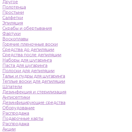
Другое
Полотенца
Простыни
Салфетки
Эпиляция
Скрабы и обертывания
Фартуки
Воскоплавы
Горячие пленочные воски
Средства до депиляции
Средства после депиляции
Наборы для шугаринга
Паста для шугаринга
Полоски для депиляции
Тальк и пудры для шугаринга
Теплые воски для депиляции
Шпатели
Дезинфекция и стерилизация
Антисептики
Дезинфицирующие средства
Оборудование
Распродажа
Подарочные карты
Распродажа
Акции