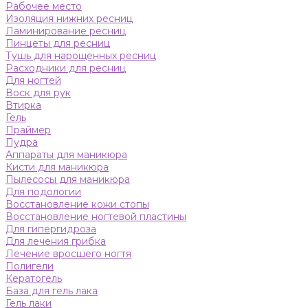
Рабочее место
Изоляция нижних ресниц
Ламинирование ресниц
Пинцеты для ресниц
Тушь для нарощенных ресниц
Расходники для ресниц
Для ногтей
Воск для рук
Втирка
Гель
Праймер
Пудра
Аппараты для маникюра
Кисти для маникюра
Пылесосы для маникюра
Для подологии
Восстановление кожи стопы
Восстановление ногтевой пластины
Для гипергидроза
Для лечения грибка
Лечение вросшего ногтя
Полигели
Кератогель
База для гель лака
Гель лаки