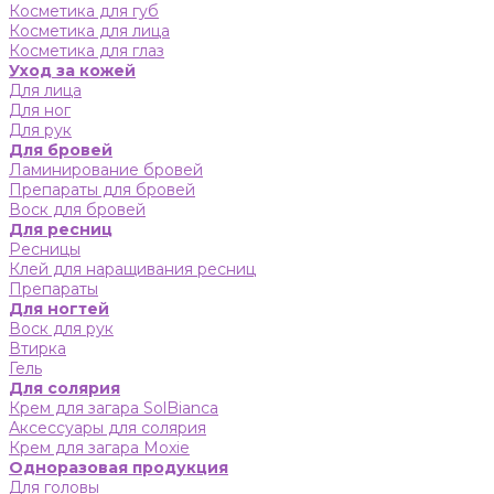
Косметика для губ
Косметика для лица
Косметика для глаз
Уход за кожей
Для лица
Для ног
Для рук
Для бровей
Ламинирование бровей
Препараты для бровей
Воск для бровей
Для ресниц
Ресницы
Клей для наращивания ресниц
Препараты
Для ногтей
Воск для рук
Втирка
Гель
Для солярия
Крем для загара SolBianca
Аксессуары для солярия
Крем для загара Moxie
Одноразовая продукция
Для головы