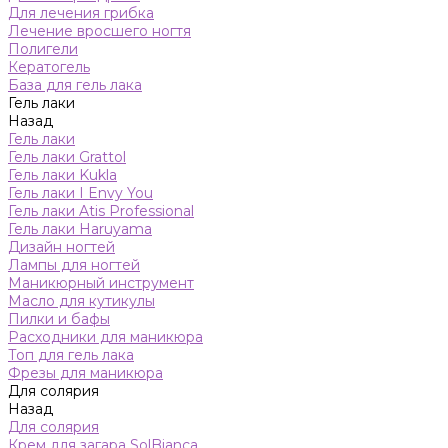
Для лечения грибка
Лечение вросшего ногтя
Полигели
Кератогель
База для гель лака
Гель лаки
Назад
Гель лаки
Гель лаки Grattol
Гель лаки Kukla
Гель лаки I Envy You
Гель лаки Atis Professional
Гель лаки Haruyama
Дизайн ногтей
Лампы для ногтей
Маникюрный инструмент
Масло для кутикулы
Пилки и бафы
Расходники для маникюра
Топ для гель лака
Фрезы для маникюра
Для солярия
Назад
Для солярия
Крем для загара SolBianca