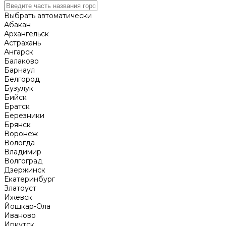
Выбрать автоматически
Абакан
Архангельск
Астрахань
Ангарск
Балаково
Барнаул
Белгород
Бузулук
Бийск
Братск
Березники
Брянск
Воронеж
Вологда
Владимир
Волгоград
Дзержинск
Екатеринбург
Златоуст
Ижевск
Йошкар-Ола
Иваново
Иркутск