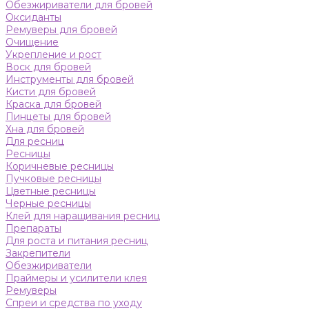
Обезжириватели для бровей
Оксиданты
Ремуверы для бровей
Очищение
Укрепление и рост
Воск для бровей
Инструменты для бровей
Кисти для бровей
Краска для бровей
Пинцеты для бровей
Хна для бровей
Для ресниц
Ресницы
Коричневые ресницы
Пучковые ресницы
Цветные ресницы
Черные ресницы
Клей для наращивания ресниц
Препараты
Для роста и питания ресниц
Закрепители
Обезжириватели
Праймеры и усилители клея
Ремуверы
Спреи и средства по уходу