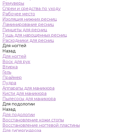
Ремуверы
Спреи и средства по уходу
Рабочее место
Изоляция нижних ресниц
Ламинирование ресниц
Пинцеты для ресниц
Тушь для нарощенных ресниц
Расходники для ресниц
Для ногтей
Назад
Для ногтей
Воск для рук
Втирка
Гель
Праймер
Пудра
Аппараты для маникюра
Кисти для маникюра
Пылесосы для маникюра
Для подологии
Назад
Для подологии
Восстановление кожи стопы
Восстановление ногтевой пластины
Для гипергидроза