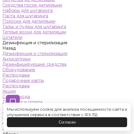
Средства после депиляции
Наборы для шугаринга
Паста для шугаринга
Полоски для депиляции
Тальк и пудры для шугаринга
Теплые воски для депиляции
Шпатели
Дезинфекция и стерилизация
Назад
Дезинфекция и стерилизация
Антисептики
Дезинфицирующие средства
Оборудование
Распродажа
Подарочные карты
Распродажа
Акции
Схемы ухода
Доставка и оплата
Контакты
Мы используем cookie для анализа посещаемости сайта и
Обучение
улучшения сервиса в соответствии с ФЗ-152.
Салон красоты
Согласен
Оренбург
Назад