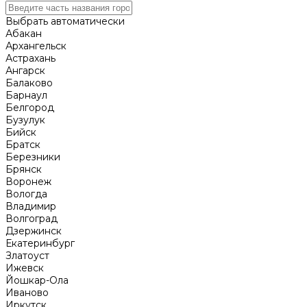
Выбрать автоматически
Абакан
Архангельск
Астрахань
Ангарск
Балаково
Барнаул
Белгород
Бузулук
Бийск
Братск
Березники
Брянск
Воронеж
Вологда
Владимир
Волгоград
Дзержинск
Екатеринбург
Златоуст
Ижевск
Йошкар-Ола
Иваново
Иркутск