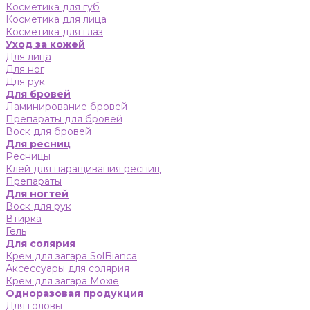
Косметика для губ
Косметика для лица
Косметика для глаз
Уход за кожей
Для лица
Для ног
Для рук
Для бровей
Ламинирование бровей
Препараты для бровей
Воск для бровей
Для ресниц
Ресницы
Клей для наращивания ресниц
Препараты
Для ногтей
Воск для рук
Втирка
Гель
Для солярия
Крем для загара SolBianca
Аксессуары для солярия
Крем для загара Moxie
Одноразовая продукция
Для головы