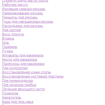
Спреи и средства по уходу
Рабочее место
Изоляция нижних ресниц
Ламинирование ресниц
Пинцеты для ресниц
Тушь для нарощенных ресниц
Расходники для ресниц
Для ногтей
Воск для рук
Втирка
Гель
Праймер
Пудра
Аппараты для маникюра
Кисти для маникюра
Пылесосы для маникюра
Для подологии
Восстановление кожи стопы
Восстановление ногтевой пластины
Для гипергидроза
Для лечения грибка
Лечение вросшего ногтя
Полигели
Кератогель
База для гель лака