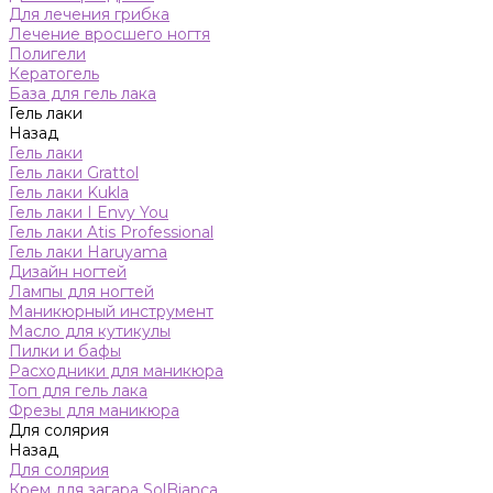
Для лечения грибка
Лечение вросшего ногтя
Полигели
Кератогель
База для гель лака
Гель лаки
Назад
Гель лаки
Гель лаки Grattol
Гель лаки Kukla
Гель лаки I Envy You
Гель лаки Atis Professional
Гель лаки Haruyama
Дизайн ногтей
Лампы для ногтей
Маникюрный инструмент
Масло для кутикулы
Пилки и бафы
Расходники для маникюра
Топ для гель лака
Фрезы для маникюра
Для солярия
Назад
Для солярия
Крем для загара SolBianca