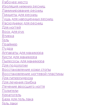
Рабочее место
Изоляция нижних ресниц
Ламинирование ресниц
Пинцеты для ресниц
Тушь для нарощенных ресниц
Расходники для ресниц
Для ногтей
Воск для рук
Втирка
Гель
Праймер
Пудра
Аппараты для маникюра
Кисти для маникюра
Пылесосы для маникюра
Для подологии
Восстановление кожи стопы
Восстановление ногтевой пластины
Для гипергидроза
Для лечения грибка
Лечение вросшего ногтя
Полигели
Кератогель
База для гель лака
Гель лаки