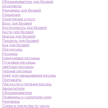
Обезжириватели для бровей
Оксиданты
Ремуверы для бровей
Очищение
Укрепление и рост
Воск для бровей
Инструменты для бровей
Кисти для бровей
Краска для бровей
Пинцеты для бровей
Хна для бровей
Для ресниц
Ресницы
Коричневые ресницы
Пучковые ресницы
Цветные ресницы
Черные ресницы
Клей для наращивания ресниц
Препараты
Для роста и питания ресниц
Закрепители
Обезжириватели
Праймеры и усилители клея
Ремуверы
Спреи и средства по уходу