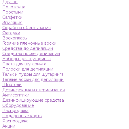
Другое
Полотенца
Простыни
Салфетки
Эпиляция
Скрабы и обертывания
Фартуки
Воскоплавы
Горячие пленочные воски
Средства до депиляции
Средства после депиляции
Наборы для шугаринга
Паста для шугаринга
Полоски для депиляции
Тальк и пудры для шугаринга
Теплые воски для депиляции
Шпатели
Дезинфекция и стерилизация
Антисептики
Дезинфицирующие средства
Оборудование
Распродажа
Подарочные карты
Распродажа
Акции