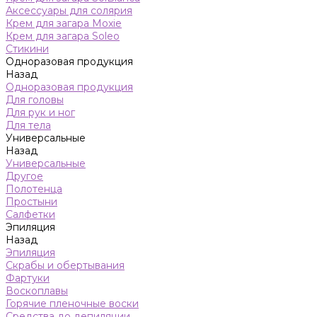
Аксессуары для солярия
Крем для загара Moxie
Крем для загара Soleo
Стикини
Одноразовая продукция
Назад
Одноразовая продукция
Для головы
Для рук и ног
Для тела
Универсальные
Назад
Универсальные
Другое
Полотенца
Простыни
Салфетки
Эпиляция
Назад
Эпиляция
Скрабы и обертывания
Фартуки
Воскоплавы
Горячие пленочные воски
Средства до депиляции