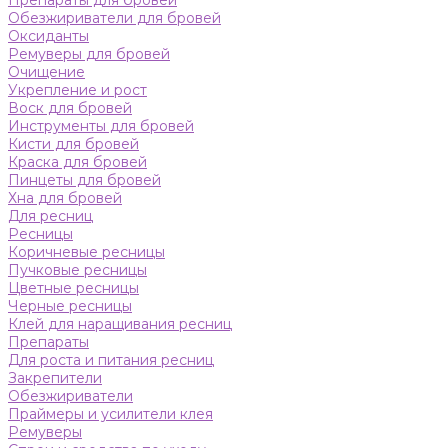
Препараты для бровей
Обезжириватели для бровей
Оксиданты
Ремуверы для бровей
Очищение
Укрепление и рост
Воск для бровей
Инструменты для бровей
Кисти для бровей
Краска для бровей
Пинцеты для бровей
Хна для бровей
Для ресниц
Ресницы
Коричневые ресницы
Пучковые ресницы
Цветные ресницы
Черные ресницы
Клей для наращивания ресниц
Препараты
Для роста и питания ресниц
Закрепители
Обезжириватели
Праймеры и усилители клея
Ремуверы