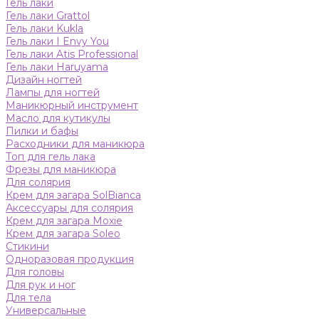
Гель лаки
Гель лаки Grattol
Гель лаки Kukla
Гель лаки I Envy You
Гель лаки Atis Professional
Гель лаки Haruyama
Дизайн ногтей
Лампы для ногтей
Маникюрный инструмент
Масло для кутикулы
Пилки и бафы
Расходники для маникюра
Топ для гель лака
Фрезы для маникюра
Для солярия
Крем для загара SolBianca
Аксессуары для солярия
Крем для загара Moxie
Крем для загара Soleo
Стикини
Одноразовая продукция
Для головы
Для рук и ног
Для тела
Универсальные