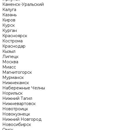
Каменск-Уральский
Калуга
Казань
Киров
Курск
Курган
Красноярск
Кострома
Краснодар
Кызыл
Липецк
Москва
Миасс
Магнитогорск
Мурманск
Нижнекамск
Набережные Челны
Норильск
Нижний Тагил
Нижневартовск
Новотроицк
Новокузнецк
Нижний Новгород
Новосибирск
Омск