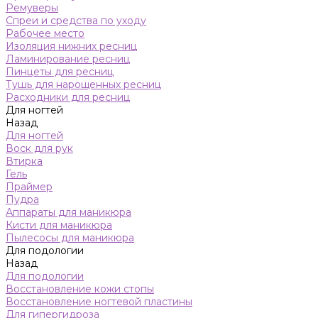
Ремуверы
Спреи и средства по уходу
Рабочее место
Изоляция нижних ресниц
Ламинирование ресниц
Пинцеты для ресниц
Тушь для нарощенных ресниц
Расходники для ресниц
Для ногтей
Назад
Для ногтей
Воск для рук
Втирка
Гель
Праймер
Пудра
Аппараты для маникюра
Кисти для маникюра
Пылесосы для маникюра
Для подологии
Назад
Для подологии
Восстановление кожи стопы
Восстановление ногтевой пластины
Для гипергидроза