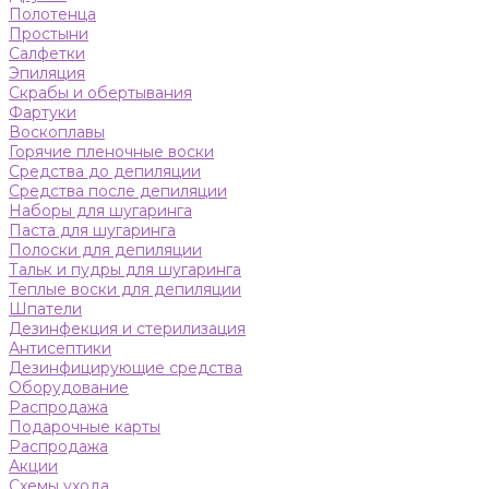
Полотенца
Простыни
Салфетки
Эпиляция
Скрабы и обертывания
Фартуки
Воскоплавы
Горячие пленочные воски
Средства до депиляции
Средства после депиляции
Наборы для шугаринга
Паста для шугаринга
Полоски для депиляции
Тальк и пудры для шугаринга
Теплые воски для депиляции
Шпатели
Дезинфекция и стерилизация
Антисептики
Дезинфицирующие средства
Оборудование
Распродажа
Подарочные карты
Распродажа
Акции
Схемы ухода