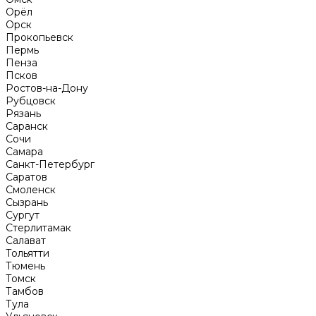
Орёл
Орск
Прокопьевск
Пермь
Пенза
Псков
Ростов-на-Дону
Рубцовск
Рязань
Саранск
Сочи
Самара
Санкт-Петербург
Саратов
Смоленск
Сызрань
Сургут
Стерлитамак
Салават
Тольятти
Тюмень
Томск
Тамбов
Тула