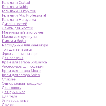
Гель лаки Grattol
Гель лаки Kukla
Гель лаки I Envy You
Гель лаки Atis Professional
Гель лаки Haruyama
Дизайн ногтей
Лампы для ногтей
Маникюрный инструмент
Масло для кутикулы
Пилки и бафы
Расходники для маникюра
Топ для гель лака
Фрезы для маникюра
Для солярия
Крем для загара SolBianca
Аксессуары для солярия
Крем для загара Moxie
Крем для загара Soleo
Стикини
Одноразовая продукция
Для головы
Для рук и ног
Для тела
Универсальные
Другое