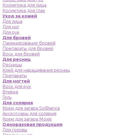
Косметика для лица
Косметика для глаз
Уход за кожей
Для лица
Для ног
Для рук
Для бровей
Ламинирование бровей
Препараты для бровей
Воск для бровей
Для ресниц
Ресницы
Клей для наращивания ресниц
Препараты
Для ногтей
Воск для рук
Втирка
Гель
Для солярия
Крем для загара SolBianca
Аксессуары для солярия
Крем для загара Moxie
Одноразовая продукция
Для головы