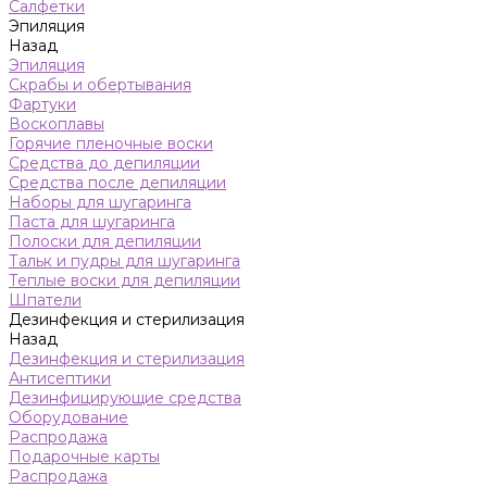
Салфетки
Эпиляция
Назад
Эпиляция
Скрабы и обертывания
Фартуки
Воскоплавы
Горячие пленочные воски
Средства до депиляции
Средства после депиляции
Наборы для шугаринга
Паста для шугаринга
Полоски для депиляции
Тальк и пудры для шугаринга
Теплые воски для депиляции
Шпатели
Дезинфекция и стерилизация
Назад
Дезинфекция и стерилизация
Антисептики
Дезинфицирующие средства
Оборудование
Распродажа
Подарочные карты
Распродажа