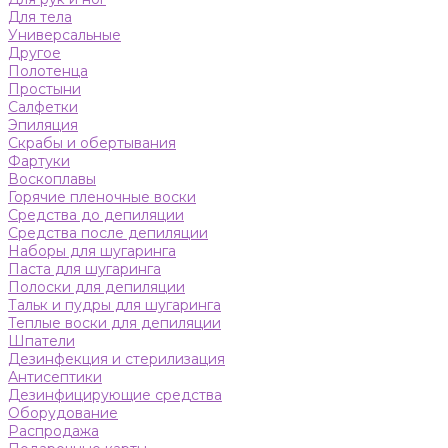
Для тела
Универсальные
Другое
Полотенца
Простыни
Салфетки
Эпиляция
Скрабы и обертывания
Фартуки
Воскоплавы
Горячие пленочные воски
Средства до депиляции
Средства после депиляции
Наборы для шугаринга
Паста для шугаринга
Полоски для депиляции
Тальк и пудры для шугаринга
Теплые воски для депиляции
Шпатели
Дезинфекция и стерилизация
Антисептики
Дезинфицирующие средства
Оборудование
Распродажа