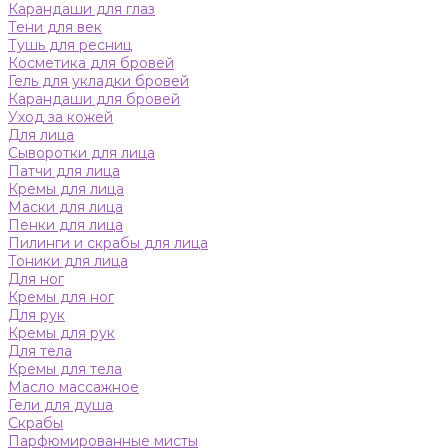
Карандаши для глаз
Тени для век
Тушь для ресниц
Косметика для бровей
Гель для укладки бровей
Карандаши для бровей
Уход за кожей
Для лица
Сыворотки для лица
Патчи для лица
Кремы для лица
Маски для лица
Пенки для лица
Пилинги и скрабы для лица
Тоники для лица
Для ног
Кремы для ног
Для рук
Кремы для рук
Для тела
Кремы для тела
Масло массажное
Гели для душа
Скрабы
Парфюмированные мисты