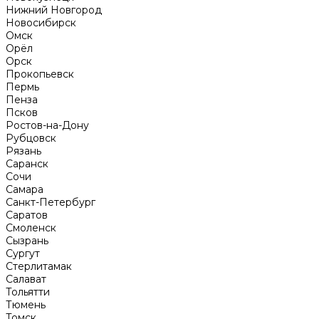
Нижний Новгород
Новосибирск
Омск
Орёл
Орск
Прокопьевск
Пермь
Пенза
Псков
Ростов-на-Дону
Рубцовск
Рязань
Саранск
Сочи
Самара
Санкт-Петербург
Саратов
Смоленск
Сызрань
Сургут
Стерлитамак
Салават
Тольятти
Тюмень
Томск