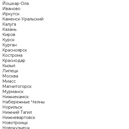
Йошкар-Ола
Иваново
Иркутск
Каменск-Уральский
Калуга
Казань
Киров
Курск
Курган
Красноярск
Кострома
Краснодар
Кызыл
Липецк
Москва
Миасс
Магнитогорск
Мурманск
Нижнекамск
Набережные Челны
Норильск
Нижний Тагил
Нижневартовск
Новотроицк
Новокузнецк