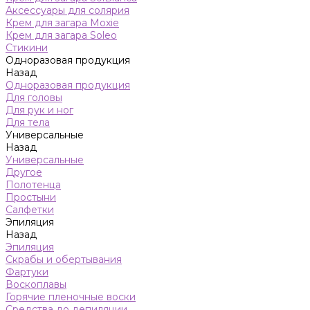
Аксессуары для солярия
Крем для загара Moxie
Крем для загара Soleo
Стикини
Одноразовая продукция
Назад
Одноразовая продукция
Для головы
Для рук и ног
Для тела
Универсальные
Назад
Универсальные
Другое
Полотенца
Простыни
Салфетки
Эпиляция
Назад
Эпиляция
Скрабы и обертывания
Фартуки
Воскоплавы
Горячие пленочные воски
Средства до депиляции