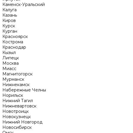
Каменск-Уральский
Калуга
Казань
Киров
Курск
Курган
Красноярск
Кострома
Краснодар
Кызыл
Липецк
Москва
Миасс
Магнитогорск
Мурманск
Нижнекамск
Набережные Челны
Норильск
Нижний Тагил
Нижневартовск
Новотроицк
Новокузнецк
Нижний Новгород
Новосибирск
Омск