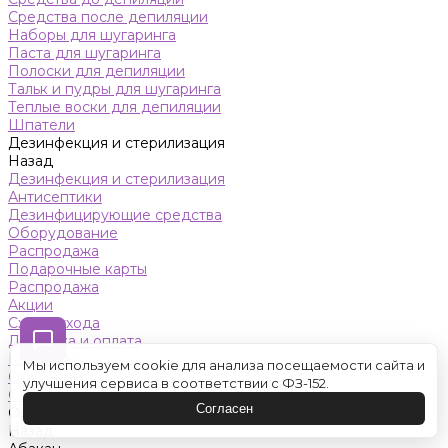
Средства после депиляции
Наборы для шугаринга
Паста для шугаринга
Полоски для депиляции
Тальк и пудры для шугаринга
Теплые воски для депиляции
Шпатели
Дезинфекция и стерилизация
Назад
Дезинфекция и стерилизация
Антисептики
Дезинфицирующие средства
Оборудование
Распродажа
Подарочные карты
Распродажа
Акции
Схемы ухода
Доставка и оплата
Контакты
Мы используем cookie для анализа посещаемости сайта и
Обучение
улучшения сервиса в соответствии с ФЗ-152.
Салон красоты
Согласен
Оренбург
Назад