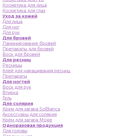
Косметика для лица
Косметика для глаз
Уход за кожей
Для лица
Для ног
Для рук
Для бровей
Ламинирование бровей
Препараты для бровей
Воск для бровей
Для ресниц
Ресницы
Клей для наращивания ресниц
Препараты
Для ногтей
Воск для рук
Втирка
Гель
Для солярия
Крем для загара SolBianca
Аксессуары для солярия
Крем для загара Moxie
Одноразовая продукция
Для головы