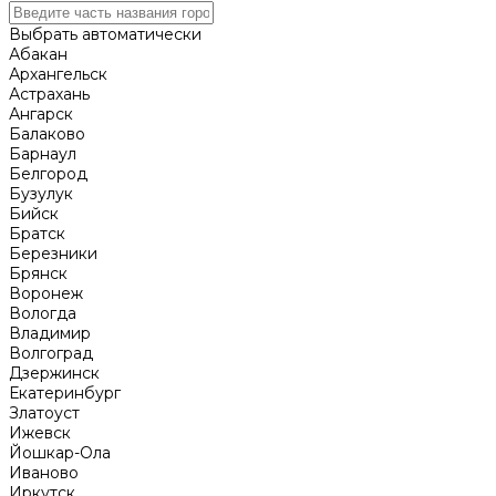
Выбрать автоматически
Абакан
Архангельск
Астрахань
Ангарск
Балаково
Барнаул
Белгород
Бузулук
Бийск
Братск
Березники
Брянск
Воронеж
Вологда
Владимир
Волгоград
Дзержинск
Екатеринбург
Златоуст
Ижевск
Йошкар-Ола
Иваново
Иркутск