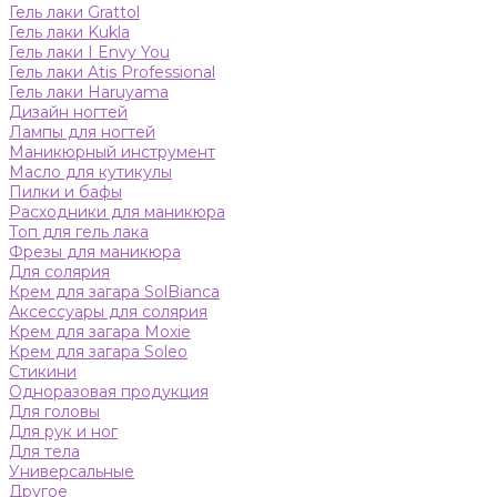
Гель лаки Grattol
Гель лаки Kukla
Гель лаки I Envy You
Гель лаки Atis Professional
Гель лаки Haruyama
Дизайн ногтей
Лампы для ногтей
Маникюрный инструмент
Масло для кутикулы
Пилки и бафы
Расходники для маникюра
Топ для гель лака
Фрезы для маникюра
Для солярия
Крем для загара SolBianca
Аксессуары для солярия
Крем для загара Moxie
Крем для загара Soleo
Стикини
Одноразовая продукция
Для головы
Для рук и ног
Для тела
Универсальные
Другое