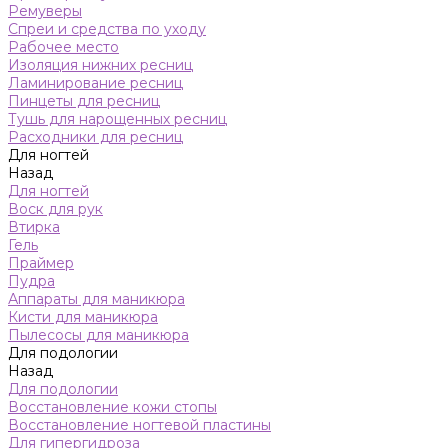
Ремуверы
Спреи и средства по уходу
Рабочее место
Изоляция нижних ресниц
Ламинирование ресниц
Пинцеты для ресниц
Тушь для нарощенных ресниц
Расходники для ресниц
Для ногтей
Назад
Для ногтей
Воск для рук
Втирка
Гель
Праймер
Пудра
Аппараты для маникюра
Кисти для маникюра
Пылесосы для маникюра
Для подологии
Назад
Для подологии
Восстановление кожи стопы
Восстановление ногтевой пластины
Для гипергидроза