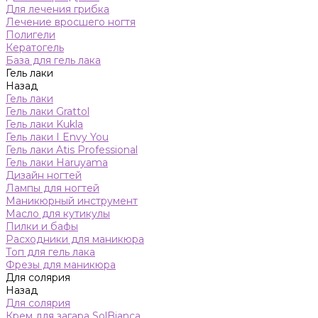
Для лечения грибка
Лечение вросшего ногтя
Полигели
Кератогель
База для гель лака
Гель лаки
Назад
Гель лаки
Гель лаки Grattol
Гель лаки Kukla
Гель лаки I Envy You
Гель лаки Atis Professional
Гель лаки Haruyama
Дизайн ногтей
Лампы для ногтей
Маникюрный инструмент
Масло для кутикулы
Пилки и бафы
Расходники для маникюра
Топ для гель лака
Фрезы для маникюра
Для солярия
Назад
Для солярия
Крем для загара SolBianca