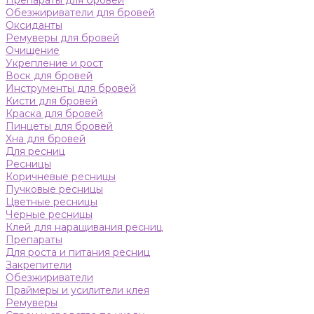
Препараты для бровей
Обезжириватели для бровей
Оксиданты
Ремуверы для бровей
Очищение
Укрепление и рост
Воск для бровей
Инструменты для бровей
Кисти для бровей
Краска для бровей
Пинцеты для бровей
Хна для бровей
Для ресниц
Ресницы
Коричневые ресницы
Пучковые ресницы
Цветные ресницы
Черные ресницы
Клей для наращивания ресниц
Препараты
Для роста и питания ресниц
Закрепители
Обезжириватели
Праймеры и усилители клея
Ремуверы