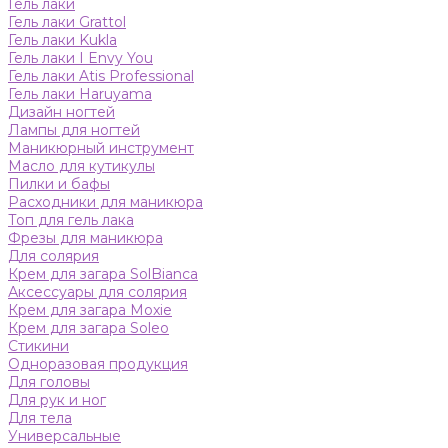
Гель лаки
Гель лаки Grattol
Гель лаки Kukla
Гель лаки I Envy You
Гель лаки Atis Professional
Гель лаки Haruyama
Дизайн ногтей
Лампы для ногтей
Маникюрный инструмент
Масло для кутикулы
Пилки и бафы
Расходники для маникюра
Топ для гель лака
Фрезы для маникюра
Для солярия
Крем для загара SolBianca
Аксессуары для солярия
Крем для загара Moxie
Крем для загара Soleo
Стикини
Одноразовая продукция
Для головы
Для рук и ног
Для тела
Универсальные