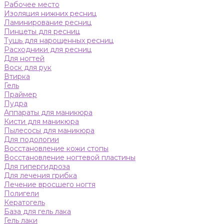
Рабочее место
Изоляция нижних ресниц
Ламинирование ресниц
Пинцеты для ресниц
Тушь для нарощенных ресниц
Расходники для ресниц
Для ногтей
Воск для рук
Втирка
Гель
Праймер
Пудра
Аппараты для маникюра
Кисти для маникюра
Пылесосы для маникюра
Для подологии
Восстановление кожи стопы
Восстановление ногтевой пластины
Для гипергидроза
Для лечения грибка
Лечение вросшего ногтя
Полигели
Кератогель
База для гель лака
Гель лаки