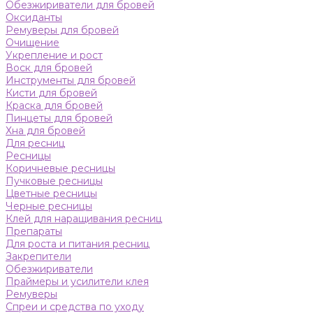
Обезжириватели для бровей
Оксиданты
Ремуверы для бровей
Очищение
Укрепление и рост
Воск для бровей
Инструменты для бровей
Кисти для бровей
Краска для бровей
Пинцеты для бровей
Хна для бровей
Для ресниц
Ресницы
Коричневые ресницы
Пучковые ресницы
Цветные ресницы
Черные ресницы
Клей для наращивания ресниц
Препараты
Для роста и питания ресниц
Закрепители
Обезжириватели
Праймеры и усилители клея
Ремуверы
Спреи и средства по уходу