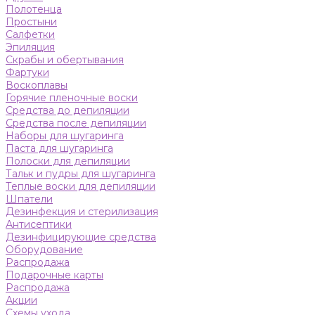
Полотенца
Простыни
Салфетки
Эпиляция
Скрабы и обертывания
Фартуки
Воскоплавы
Горячие пленочные воски
Средства до депиляции
Средства после депиляции
Наборы для шугаринга
Паста для шугаринга
Полоски для депиляции
Тальк и пудры для шугаринга
Теплые воски для депиляции
Шпатели
Дезинфекция и стерилизация
Антисептики
Дезинфицирующие средства
Оборудование
Распродажа
Подарочные карты
Распродажа
Акции
Схемы ухода