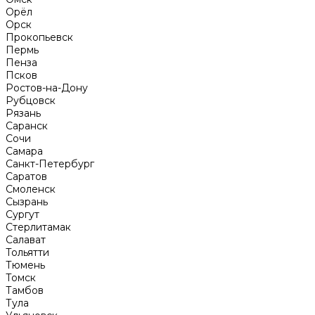
Орёл
Орск
Прокопьевск
Пермь
Пенза
Псков
Ростов-на-Дону
Рубцовск
Рязань
Саранск
Сочи
Самара
Санкт-Петербург
Саратов
Смоленск
Сызрань
Сургут
Стерлитамак
Салават
Тольятти
Тюмень
Томск
Тамбов
Тула