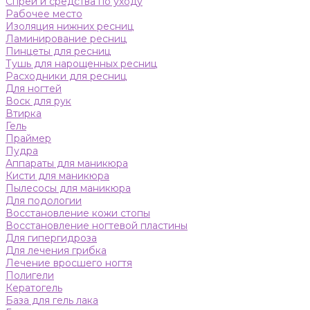
Спреи и средства по уходу
Рабочее место
Изоляция нижних ресниц
Ламинирование ресниц
Пинцеты для ресниц
Тушь для нарощенных ресниц
Расходники для ресниц
Для ногтей
Воск для рук
Втирка
Гель
Праймер
Пудра
Аппараты для маникюра
Кисти для маникюра
Пылесосы для маникюра
Для подологии
Восстановление кожи стопы
Восстановление ногтевой пластины
Для гипергидроза
Для лечения грибка
Лечение вросшего ногтя
Полигели
Кератогель
База для гель лака