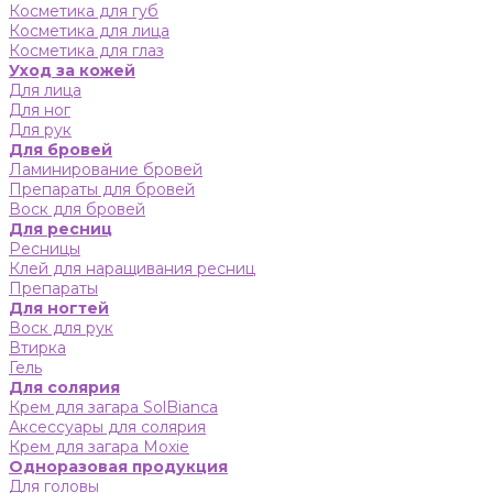
Косметика для губ
Косметика для лица
Косметика для глаз
Уход за кожей
Для лица
Для ног
Для рук
Для бровей
Ламинирование бровей
Препараты для бровей
Воск для бровей
Для ресниц
Ресницы
Клей для наращивания ресниц
Препараты
Для ногтей
Воск для рук
Втирка
Гель
Для солярия
Крем для загара SolBianca
Аксессуары для солярия
Крем для загара Moxie
Одноразовая продукция
Для головы