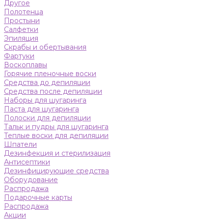
Другое
Полотенца
Простыни
Салфетки
Эпиляция
Скрабы и обертывания
Фартуки
Воскоплавы
Горячие пленочные воски
Средства до депиляции
Средства после депиляции
Наборы для шугаринга
Паста для шугаринга
Полоски для депиляции
Тальк и пудры для шугаринга
Теплые воски для депиляции
Шпатели
Дезинфекция и стерилизация
Антисептики
Дезинфицирующие средства
Оборудование
Распродажа
Подарочные карты
Распродажа
Акции