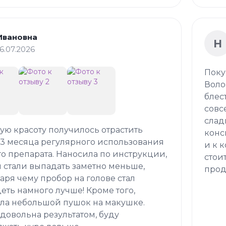
Ивановна
Н
16.07.2026
Поку
Воло
блес
совс
слад
кую красоту получилось отрастить
конс
 3 месяца регулярного использования
и к 
о препарата. Наносила по инструкции,
стои
 стали выпадать заметно меньше,
прод
аря чему пробор на голове стал
еть намного лучше! Кроме того,
ла небольшой пушок на макушке.
довольна результатом, буду