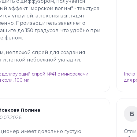
ушить с диффузором, получается
ый эффект "морской волны" - текстура
ится упругой, а локоны выглядят
венно. Производитель заявляет о
ащите до 150 градусов, что удобно при
е феном.
м, неплохой спрей для создания
 и легкой небрежной укладки.
Моделирующий спрей №41 с минералами
Incli
 соли, 100 мл
для р
Исакова Полина
Б
10.07.2026
ционер имеет довольно густую
Отли