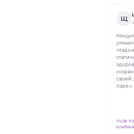
Щ
Кондиц
утяжел
гладки
статич
здоров
сохран
своей 
паре с
Inclip 
комбини