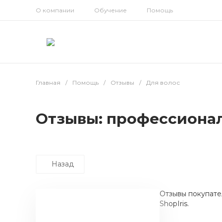
О компании
Обучение
Помощь
Главная
/
Помощь
/
Отзывы
/
Для волос
Отзывы: профессионал
Назад
Отзывы покупате
ShopIris.