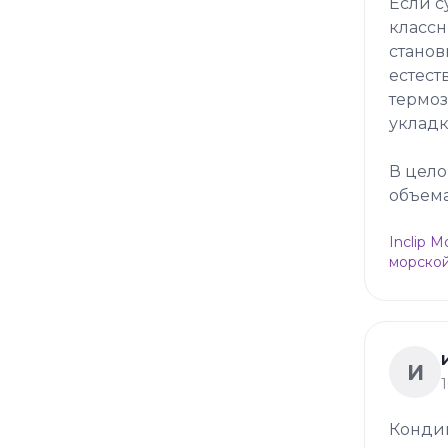
Если с
классн
станов
естест
термоз
укладк
В цело
объема
Inclip 
морской
И
Конди