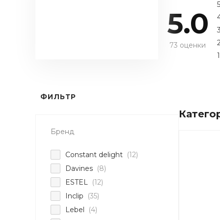
5.0
73 оценки
1
ФИЛЬТР
Катего
Бренд
Constant delight
(12)
Davines
(8)
ESTEL
(12)
Inclip
(35)
Lebel
(4)