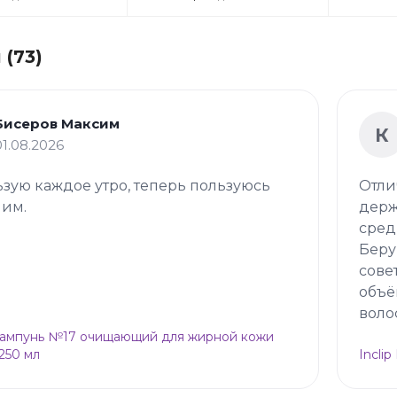
(73)
Бисеров Максим
К
01.08.2026
зую каждое утро, теперь пользуюсь
Отли
 им.
держ
сред
Беру
сове
объё
воло
Шампунь №17 очищающий для жирной кожи
 250 мл
Incli