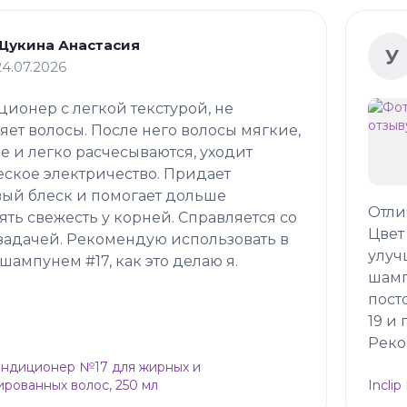
Щукина Анастасия
У
24.07.2026
ионер с легкой текстурой, не
яет волосы. После него волосы мягкие,
е и легко расчесываются, уходит
еское электричество. Придает
ый блеск и помогает дольше
Отли
ять свежесть у корней. Справляется со
Цвет
задачей. Рекомендую использовать в
улуч
 шампунем #17, как это делаю я.
шамп
пост
19 и
Реко
Кондиционер №17 для жирных и
рованных волос, 250 мл
Incli