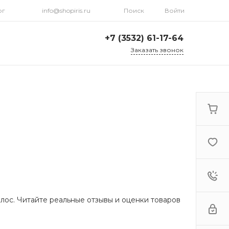
рг
info@shopiris.ru
Поиск
Войти
+7 (3532) 61-17-64
Заказать звонок
+7 (3532) 61-17-64
г. Оренбург, ул.
Кирова, д. 13, Гостиный
двор, 2 этаж
Ежедневно: с 10:00 до
21:00
info@shopiris.ru
+7 (3532) 61-17-61
Обучение в студии
красоты Iris
Ежедневно 10:00 - 21:00
info@iris56.ru
лос. Читайте реальные отзывы и оценки товаров
+7 (922) 841-83-98
info@shopiris.ru