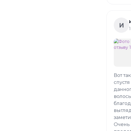
И
Вот та
спустя
данног
волосы
благод
выгляд
замети
Очень 