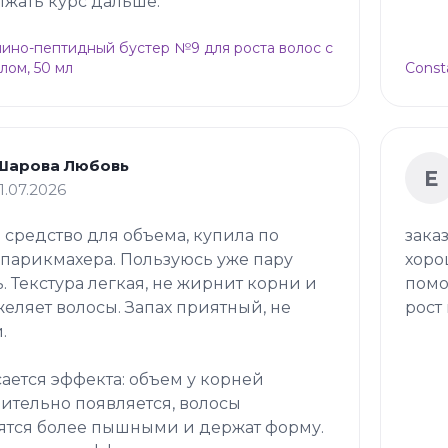
жать курс дальше.
Амино-пептидный бустер №9 для роста волос с
лом, 50 мл
Const
Шарова Любовь
Е
11.07.2026
 средство для объема, купила по
зака
 парикмахера. Пользуюсь уже пару
хоро
. Текстура легкая, не жирнит корни и
помо
желяет волосы. Запах приятный, не
рост 
.
сается эффекта: объем у корней
ительно появляется, волосы
ятся более пышными и держат форму.