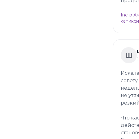
продол
Inclip 
капикси
Ш
Искала
совету
недель
не утя
резкий
Что ка
действ
станов