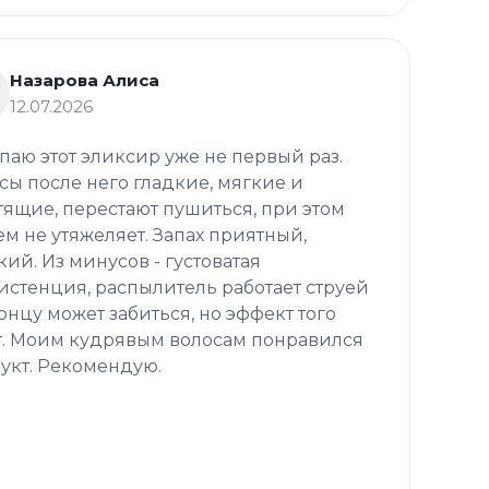
Назарова Алиса
12.07.2026
паю этот эликсир уже не первый раз.
сы после него гладкие, мягкие и
тящие, перестают пушиться, при этом
ем не утяжеляет. Запах приятный,
кий. Из минусов - густоватая
истенция, распылитель работает струей
концу может забиться, но эффект того
т. Моим кудрявым волосам понравился
укт. Рекомендую.