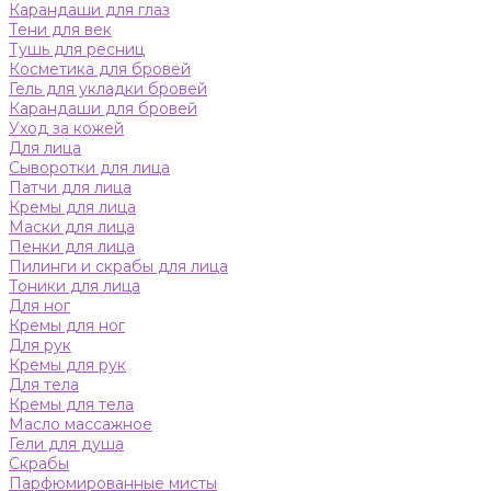
Карандаши для глаз
Тени для век
Тушь для ресниц
Косметика для бровей
Гель для укладки бровей
Карандаши для бровей
Уход за кожей
Для лица
Сыворотки для лица
Патчи для лица
Кремы для лица
Маски для лица
Пенки для лица
Пилинги и скрабы для лица
Тоники для лица
Для ног
Кремы для ног
Для рук
Кремы для рук
Для тела
Кремы для тела
Масло массажное
Гели для душа
Скрабы
Парфюмированные мисты