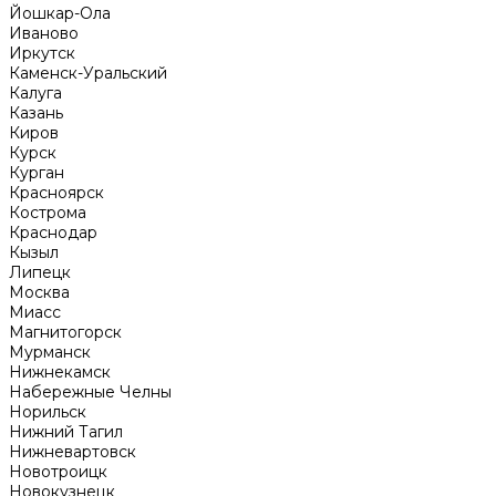
Йошкар-Ола
Иваново
Иркутск
Каменск-Уральский
Калуга
Казань
Киров
Курск
Курган
Красноярск
Кострома
Краснодар
Кызыл
Липецк
Москва
Миасс
Магнитогорск
Мурманск
Нижнекамск
Набережные Челны
Норильск
Нижний Тагил
Нижневартовск
Новотроицк
Новокузнецк