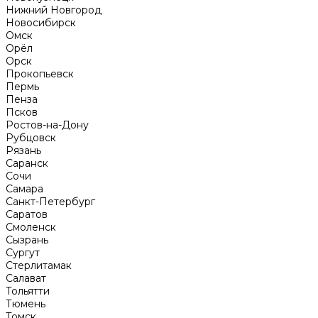
Нижний Новгород
Новосибирск
Омск
Орёл
Орск
Прокопьевск
Пермь
Пенза
Псков
Ростов-на-Дону
Рубцовск
Рязань
Саранск
Сочи
Самара
Санкт-Петербург
Саратов
Смоленск
Сызрань
Сургут
Стерлитамак
Салават
Тольятти
Тюмень
Томск