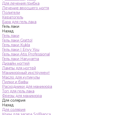
Для лечения грибка
Лечение вросшего ногтя
Полигели
Кератогель
База для гель лака
Гель лаки
Назад
Гель лаки
Гель лаки Grattol
Гель лаки Kukla
Гель лаки I Envy You
Гель лаки Atis Professional
Гель лаки Haruyama
Дизайн ногтей
Лампы для ногтей
Маникюрный инструмент
Масло для кутикулы
Пилки и бафы
Расходники для маникюра
Топ для гель лака
Фрезы для маникюра
Для солярия
Назад
Для солярия
Крем для загара SolBianca