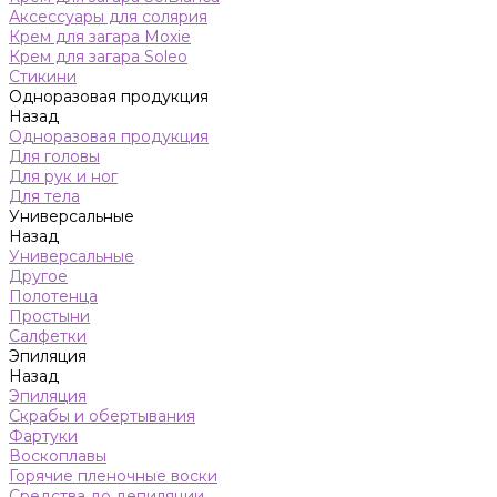
Аксессуары для солярия
Крем для загара Moxie
Крем для загара Soleo
Стикини
Одноразовая продукция
Назад
Одноразовая продукция
Для головы
Для рук и ног
Для тела
Универсальные
Назад
Универсальные
Другое
Полотенца
Простыни
Салфетки
Эпиляция
Назад
Эпиляция
Скрабы и обертывания
Фартуки
Воскоплавы
Горячие пленочные воски
Средства до депиляции