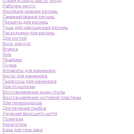
Спреи и средства по уходу
Рабочее место
Изоляция нижних ресниц
Ламинирование ресниц
Пинцеты для ресниц
Тушь для нарощенных ресниц
Расходники для ресниц
Для ногтей
Воск для рук
Втирка
Гель
Праймер
Пудра
Аппараты для маникюра
Кисти для маникюра
Пылесосы для маникюра
Для подологии
Восстановление кожи стопы
Восстановление ногтевой пластины
Для гипергидроза
Для лечения грибка
Лечение вросшего ногтя
Полигели
Кератогель
База для гель лака