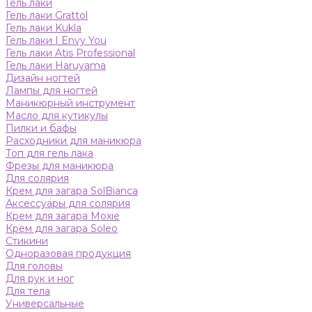
Гель лаки
Гель лаки Grattol
Гель лаки Kukla
Гель лаки I Envy You
Гель лаки Atis Professional
Гель лаки Haruyama
Дизайн ногтей
Лампы для ногтей
Маникюрный инструмент
Масло для кутикулы
Пилки и бафы
Расходники для маникюра
Топ для гель лака
Фрезы для маникюра
Для солярия
Крем для загара SolBianca
Аксессуары для солярия
Крем для загара Moxie
Крем для загара Soleo
Стикини
Одноразовая продукция
Для головы
Для рук и ног
Для тела
Универсальные