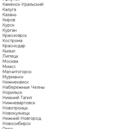
Каменск-Уральский
Калуга
Казань
Киров
Курск
Курган
Красноярск
Кострома
Краснодар
Кызыл
Липецк
Москва
Миасс
Магнитогорск
Мурманск
Нижнекамск
Набережные Челны
Норильск
Нижний Тагил
Нижневартовск
Новотроицк
Новокузнецк
Нижний Новгород
Новосибирск
Омск