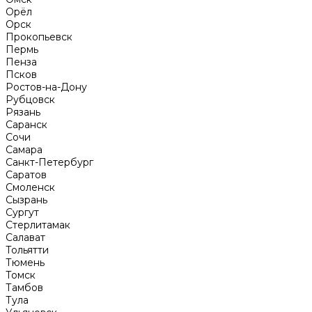
Орёл
Орск
Прокопьевск
Пермь
Пенза
Псков
Ростов-на-Дону
Рубцовск
Рязань
Саранск
Сочи
Самара
Санкт-Петербург
Саратов
Смоленск
Сызрань
Сургут
Стерлитамак
Салават
Тольятти
Тюмень
Томск
Тамбов
Тула