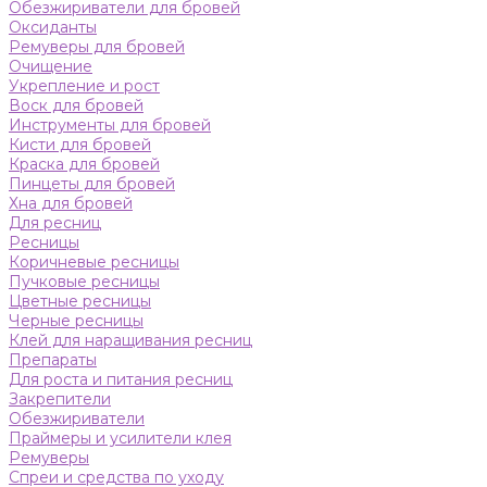
Обезжириватели для бровей
Оксиданты
Ремуверы для бровей
Очищение
Укрепление и рост
Воск для бровей
Инструменты для бровей
Кисти для бровей
Краска для бровей
Пинцеты для бровей
Хна для бровей
Для ресниц
Ресницы
Коричневые ресницы
Пучковые ресницы
Цветные ресницы
Черные ресницы
Клей для наращивания ресниц
Препараты
Для роста и питания ресниц
Закрепители
Обезжириватели
Праймеры и усилители клея
Ремуверы
Спреи и средства по уходу