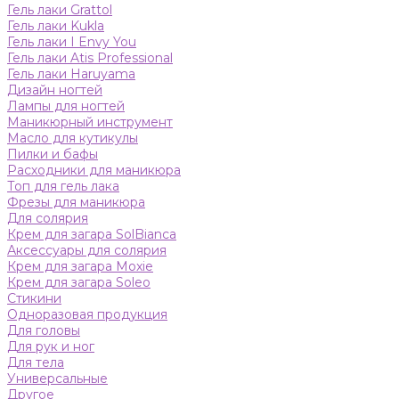
Гель лаки Grattol
Гель лаки Kukla
Гель лаки I Envy You
Гель лаки Atis Professional
Гель лаки Haruyama
Дизайн ногтей
Лампы для ногтей
Маникюрный инструмент
Масло для кутикулы
Пилки и бафы
Расходники для маникюра
Топ для гель лака
Фрезы для маникюра
Для солярия
Крем для загара SolBianca
Аксессуары для солярия
Крем для загара Moxie
Крем для загара Soleo
Стикини
Одноразовая продукция
Для головы
Для рук и ног
Для тела
Универсальные
Другое