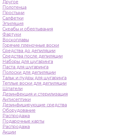
Другое
Полотенца
Простыни
Салфетки
Эпиляция
Скрабы и обертывания
Фартуки
Воскоплавы
Горячие пленочные воски
Средства до депиляции
Средства после депиляции
Наборы для шугаринга
Паста для шугаринга
Полоски для депиляции
Тальк и пудры для шугаринга
Теплые воски для депиляции
Шпатели
Дезинфекция и стерилизация
Антисептики
Дезинфицирующие средства
Оборудование
Распродажа
Подарочные карты
Распродажа
Акции