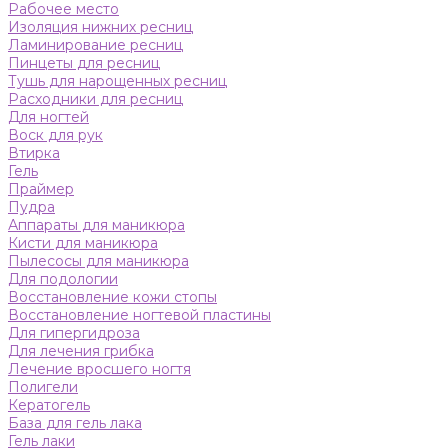
Рабочее место
Изоляция нижних ресниц
Ламинирование ресниц
Пинцеты для ресниц
Тушь для нарощенных ресниц
Расходники для ресниц
Для ногтей
Воск для рук
Втирка
Гель
Праймер
Пудра
Аппараты для маникюра
Кисти для маникюра
Пылесосы для маникюра
Для подологии
Восстановление кожи стопы
Восстановление ногтевой пластины
Для гипергидроза
Для лечения грибка
Лечение вросшего ногтя
Полигели
Кератогель
База для гель лака
Гель лаки