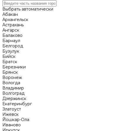
Выбрать автоматически
Абакан
Архангельск
Астрахань
Ангарск
Балаково
Барнаул
Белгород
Бузулук
Бийск
Братск
Березники
Брянск
Воронеж
Вологда
Владимир
Волгоград
Дзержинск
Екатеринбург
Златоуст
Ижевск
Йошкар-Ола
Иваново
Иркутск