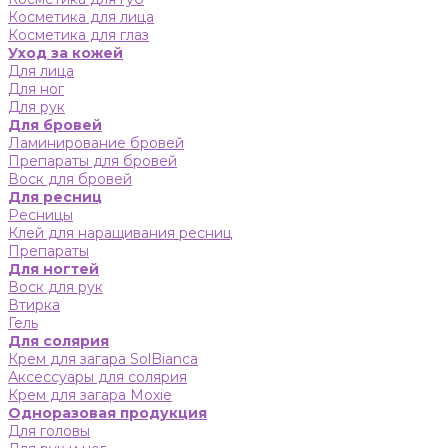
Косметика для лица
Косметика для глаз
Уход за кожей
Для лица
Для ног
Для рук
Для бровей
Ламинирование бровей
Препараты для бровей
Воск для бровей
Для ресниц
Ресницы
Клей для наращивания ресниц
Препараты
Для ногтей
Воск для рук
Втирка
Гель
Для солярия
Крем для загара SolBianca
Аксессуары для солярия
Крем для загара Moxie
Одноразовая продукция
Для головы