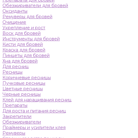
Препараты для бровей
Обезжириватели для бровей
Оксиданты
Ремуверы для бровей
Очищение
Укрепление и рост
Воск для бровей
Инструменты для бровей
Кисти для бровей
Краска для бровей
Пинцеты для бровей
Хна для бровей
Для ресниц
Ресницы
Коричневые ресницы
Пучковые ресницы
Цветные ресницы
Черные ресницы
Клей для наращивания ресниц
Препараты
Для роста и питания ресниц
Закрепители
Обезжириватели
Праймеры и усилители клея
Ремуверы