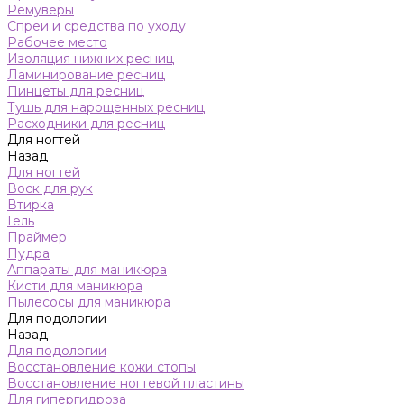
Ремуверы
Спреи и средства по уходу
Рабочее место
Изоляция нижних ресниц
Ламинирование ресниц
Пинцеты для ресниц
Тушь для нарощенных ресниц
Расходники для ресниц
Для ногтей
Назад
Для ногтей
Воск для рук
Втирка
Гель
Праймер
Пудра
Аппараты для маникюра
Кисти для маникюра
Пылесосы для маникюра
Для подологии
Назад
Для подологии
Восстановление кожи стопы
Восстановление ногтевой пластины
Для гипергидроза