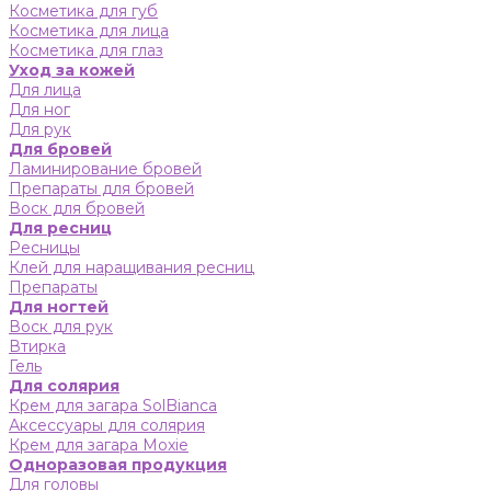
Косметика для губ
Косметика для лица
Косметика для глаз
Уход за кожей
Для лица
Для ног
Для рук
Для бровей
Ламинирование бровей
Препараты для бровей
Воск для бровей
Для ресниц
Ресницы
Клей для наращивания ресниц
Препараты
Для ногтей
Воск для рук
Втирка
Гель
Для солярия
Крем для загара SolBianca
Аксессуары для солярия
Крем для загара Moxie
Одноразовая продукция
Для головы