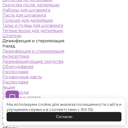
Средства после депиляции
Наборы для шугаринга
Паста для шугаринга
Полоски для депиляции
Тальк и пудры для шугаринга
Теплые воски для депиляции
Шпатели
Дезинфекция и стерилизация
Назад
Дезинфекция и стерилизация
Антисептики
Дезинфицирующие средства
Оборудование
Распродажа
Подарочные карты
Распродажа
Акции
Схемы ухода
Доставка и оплата
Контакты
Мы используем cookie для анализа посещаемости сайта и
Обучение
улучшения сервиса в соответствии с ФЗ-152.
Салон красоты
Согласен
Оренбург
Назад