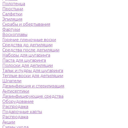
Полотенца
Простыни
Салфетки
Эпиляция
Скрабы и обертывания
Фартуки
Воскоплавы
Горячие пленочные воски
Средства до депиляции
Средства после депиляции
Наборы для шугаринга
Паста для шугаринга
Полоски для депиляции
Тальк и пудры для шугаринга
Теплые воски для депиляции
Шпатели
Дезинфекция и стерилизация
Антисептики
Дезинфицирующие средства
Оборудование
Распродажа
Подарочные карты
Распродажа
Акции
Схемы ухода