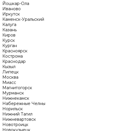
Йошкар-Ола
Иваново
Иркутск
Каменск-Уральский
Калуга
Казань
Киров
Курск
Курган
Красноярск
Кострома
Краснодар
Кызыл
Липецк
Москва
Миасс
Магнитогорск
Мурманск
Нижнекамск
Набережные Челны
Норильск
Нижний Тагил
Нижневартовск
Новотроицк
Новокузнецк