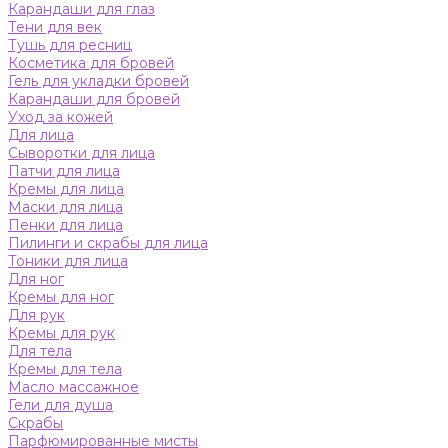
Карандаши для глаз
Тени для век
Тушь для ресниц
Косметика для бровей
Гель для укладки бровей
Карандаши для бровей
Уход за кожей
Для лица
Сыворотки для лица
Патчи для лица
Кремы для лица
Маски для лица
Пенки для лица
Пилинги и скрабы для лица
Тоники для лица
Для ног
Кремы для ног
Для рук
Кремы для рук
Для тела
Кремы для тела
Масло массажное
Гели для душа
Скрабы
Парфюмированные мисты