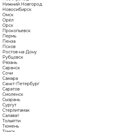
Нижний Новгород
Новосибирск
Омск
Орёл
Орск
Прокопьевск
Пермь
Пенза
Псков
Ростов-на-Дону
Рубцовск
Рязань
Саранск
Сочи
Самара
Санкт-Петербург
Саратов
Смоленск
Сызрань
Сургут
Стерлитамак
Салават
Тольятти
Тюмень
Томск