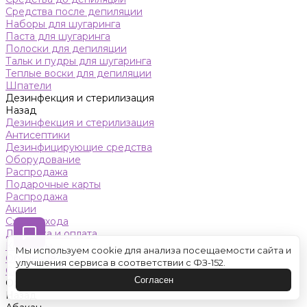
Средства после депиляции
Наборы для шугаринга
Паста для шугаринга
Полоски для депиляции
Тальк и пудры для шугаринга
Теплые воски для депиляции
Шпатели
Дезинфекция и стерилизация
Назад
Дезинфекция и стерилизация
Антисептики
Дезинфицирующие средства
Оборудование
Распродажа
Подарочные карты
Распродажа
Акции
Схемы ухода
Доставка и оплата
Контакты
Мы используем cookie для анализа посещаемости сайта и
Обучение
улучшения сервиса в соответствии с ФЗ-152.
Салон красоты
Согласен
Оренбург
Назад