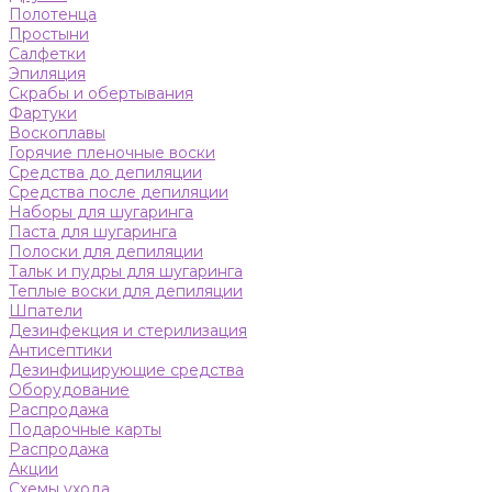
Полотенца
Простыни
Салфетки
Эпиляция
Скрабы и обертывания
Фартуки
Воскоплавы
Горячие пленочные воски
Средства до депиляции
Средства после депиляции
Наборы для шугаринга
Паста для шугаринга
Полоски для депиляции
Тальк и пудры для шугаринга
Теплые воски для депиляции
Шпатели
Дезинфекция и стерилизация
Антисептики
Дезинфицирующие средства
Оборудование
Распродажа
Подарочные карты
Распродажа
Акции
Схемы ухода