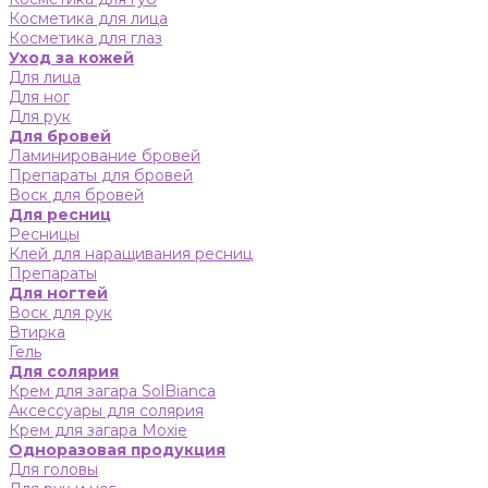
Косметика для лица
Косметика для глаз
Уход за кожей
Для лица
Для ног
Для рук
Для бровей
Ламинирование бровей
Препараты для бровей
Воск для бровей
Для ресниц
Ресницы
Клей для наращивания ресниц
Препараты
Для ногтей
Воск для рук
Втирка
Гель
Для солярия
Крем для загара SolBianca
Аксессуары для солярия
Крем для загара Moxie
Одноразовая продукция
Для головы