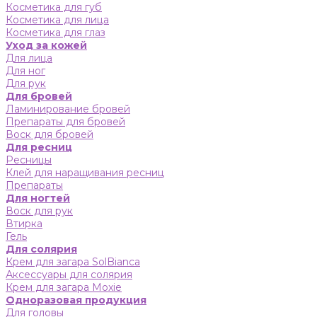
Косметика для губ
Косметика для лица
Косметика для глаз
Уход за кожей
Для лица
Для ног
Для рук
Для бровей
Ламинирование бровей
Препараты для бровей
Воск для бровей
Для ресниц
Ресницы
Клей для наращивания ресниц
Препараты
Для ногтей
Воск для рук
Втирка
Гель
Для солярия
Крем для загара SolBianca
Аксессуары для солярия
Крем для загара Moxie
Одноразовая продукция
Для головы