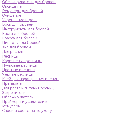
Обезжириватели для бровей
Оксиданты
Ремуверы для бровей
Очищение
Укрепление и рост
Воск для бровей
Инструменты для бровей
Кисти для бровей
Краска для бровей
Пинцеты для бровей
Хна для бровей
Для ресниц
Ресницы
Коричневые ресницы
Пучковые ресницы
Цветные ресницы
Черные ресницы
Клей для наращивания ресниц
Препараты
Для роста и питания ресниц
Закрепители
Обезжириватели
Праймеры и усилители клея
Ремуверы
Спреи и средства по уходу