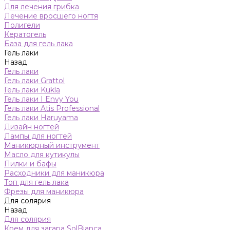
Для лечения грибка
Лечение вросшего ногтя
Полигели
Кератогель
База для гель лака
Гель лаки
Назад
Гель лаки
Гель лаки Grattol
Гель лаки Kukla
Гель лаки I Envy You
Гель лаки Atis Professional
Гель лаки Haruyama
Дизайн ногтей
Лампы для ногтей
Маникюрный инструмент
Масло для кутикулы
Пилки и бафы
Расходники для маникюра
Топ для гель лака
Фрезы для маникюра
Для солярия
Назад
Для солярия
Крем для загара SolBianca