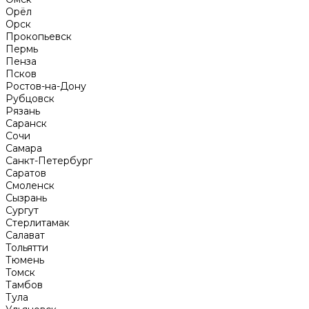
Орёл
Орск
Прокопьевск
Пермь
Пенза
Псков
Ростов-на-Дону
Рубцовск
Рязань
Саранск
Сочи
Самара
Санкт-Петербург
Саратов
Смоленск
Сызрань
Сургут
Стерлитамак
Салават
Тольятти
Тюмень
Томск
Тамбов
Тула