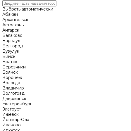
Выбрать автоматически
Абакан
Архангельск
Астрахань
Ангарск
Балаково
Барнаул
Белгород
Бузулук
Бийск
Братск
Березники
Брянск
Воронеж
Вологда
Владимир
Волгоград
Дзержинск
Екатеринбург
Златоуст
Ижевск
Йошкар-Ола
Иваново
Иркутск