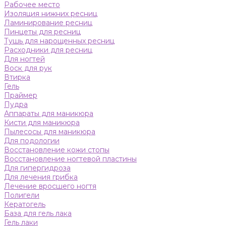
Рабочее место
Изоляция нижних ресниц
Ламинирование ресниц
Пинцеты для ресниц
Тушь для нарощенных ресниц
Расходники для ресниц
Для ногтей
Воск для рук
Втирка
Гель
Праймер
Пудра
Аппараты для маникюра
Кисти для маникюра
Пылесосы для маникюра
Для подологии
Восстановление кожи стопы
Восстановление ногтевой пластины
Для гипергидроза
Для лечения грибка
Лечение вросшего ногтя
Полигели
Кератогель
База для гель лака
Гель лаки