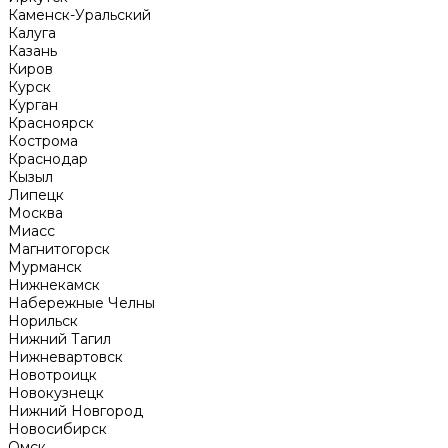
Каменск-Уральский
Калуга
Казань
Киров
Курск
Курган
Красноярск
Кострома
Краснодар
Кызыл
Липецк
Москва
Миасс
Магнитогорск
Мурманск
Нижнекамск
Набережные Челны
Норильск
Нижний Тагил
Нижневартовск
Новотроицк
Новокузнецк
Нижний Новгород
Новосибирск
Омск