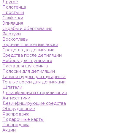
Другое
Полотенца
Простыни
Салфетки
Эпиляция
Скрабы и обертывания
Фартуки
Воскоплавы
Горячие пленочные воски
Средства до депиляции
Средства после депиляции
Наборы для шугаринга
Паста для шугаринга
Полоски для депиляции
Тальк и пудры для шугаринга
Теплые воски для депиляции
Шпатели
Дезинфекция и стерилизация
Антисептики
Дезинфицирующие средства
Оборудование
Распродажа
Подарочные карты
Распродажа
Акции