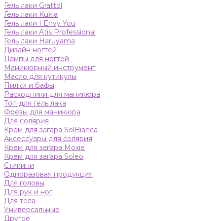
Гель лаки Grattol
Гель лаки Kukla
Гель лаки I Envy You
Гель лаки Atis Professional
Гель лаки Haruyama
Дизайн ногтей
Лампы для ногтей
Маникюрный инструмент
Масло для кутикулы
Пилки и бафы
Расходники для маникюра
Топ для гель лака
Фрезы для маникюра
Для солярия
Крем для загара SolBianca
Аксессуары для солярия
Крем для загара Moxie
Крем для загара Soleo
Стикини
Одноразовая продукция
Для головы
Для рук и ног
Для тела
Универсальные
Другое