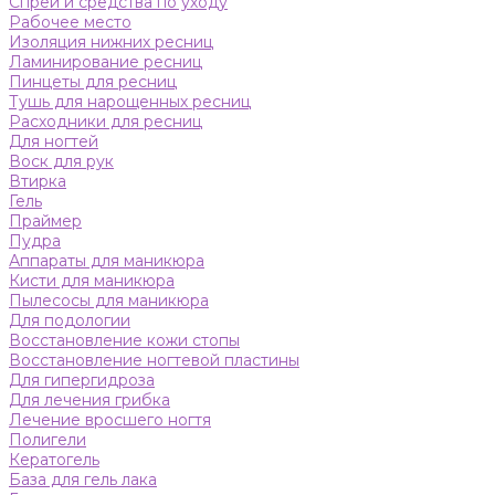
Спреи и средства по уходу
Рабочее место
Изоляция нижних ресниц
Ламинирование ресниц
Пинцеты для ресниц
Тушь для нарощенных ресниц
Расходники для ресниц
Для ногтей
Воск для рук
Втирка
Гель
Праймер
Пудра
Аппараты для маникюра
Кисти для маникюра
Пылесосы для маникюра
Для подологии
Восстановление кожи стопы
Восстановление ногтевой пластины
Для гипергидроза
Для лечения грибка
Лечение вросшего ногтя
Полигели
Кератогель
База для гель лака