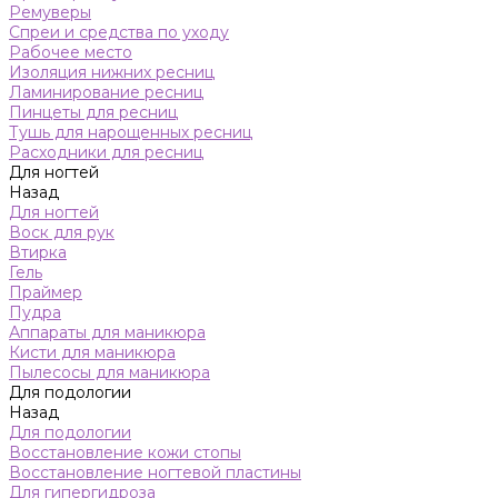
Ремуверы
Спреи и средства по уходу
Рабочее место
Изоляция нижних ресниц
Ламинирование ресниц
Пинцеты для ресниц
Тушь для нарощенных ресниц
Расходники для ресниц
Для ногтей
Назад
Для ногтей
Воск для рук
Втирка
Гель
Праймер
Пудра
Аппараты для маникюра
Кисти для маникюра
Пылесосы для маникюра
Для подологии
Назад
Для подологии
Восстановление кожи стопы
Восстановление ногтевой пластины
Для гипергидроза