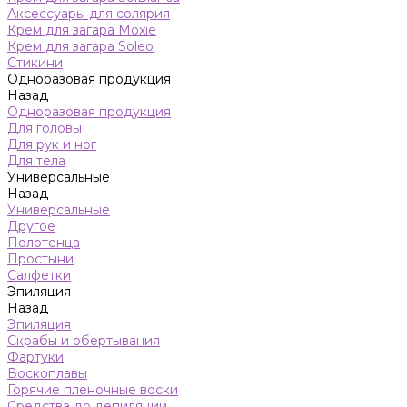
Аксессуары для солярия
Крем для загара Moxie
Крем для загара Soleo
Стикини
Одноразовая продукция
Назад
Одноразовая продукция
Для головы
Для рук и ног
Для тела
Универсальные
Назад
Универсальные
Другое
Полотенца
Простыни
Салфетки
Эпиляция
Назад
Эпиляция
Скрабы и обертывания
Фартуки
Воскоплавы
Горячие пленочные воски
Средства до депиляции