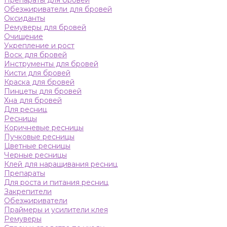
Препараты для бровей
Обезжириватели для бровей
Оксиданты
Ремуверы для бровей
Очищение
Укрепление и рост
Воск для бровей
Инструменты для бровей
Кисти для бровей
Краска для бровей
Пинцеты для бровей
Хна для бровей
Для ресниц
Ресницы
Коричневые ресницы
Пучковые ресницы
Цветные ресницы
Черные ресницы
Клей для наращивания ресниц
Препараты
Для роста и питания ресниц
Закрепители
Обезжириватели
Праймеры и усилители клея
Ремуверы