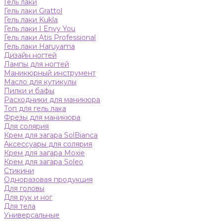
Гель лаки
Гель лаки Grattol
Гель лаки Kukla
Гель лаки I Envy You
Гель лаки Atis Professional
Гель лаки Haruyama
Дизайн ногтей
Лампы для ногтей
Маникюрный инструмент
Масло для кутикулы
Пилки и бафы
Расходники для маникюра
Топ для гель лака
Фрезы для маникюра
Для солярия
Крем для загара SolBianca
Аксессуары для солярия
Крем для загара Moxie
Крем для загара Soleo
Стикини
Одноразовая продукция
Для головы
Для рук и ног
Для тела
Универсальные