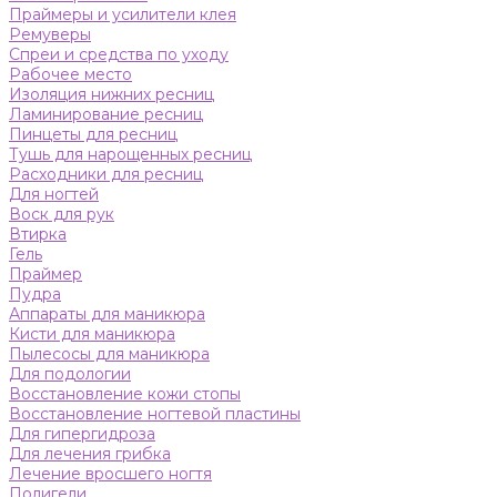
Праймеры и усилители клея
Ремуверы
Спреи и средства по уходу
Рабочее место
Изоляция нижних ресниц
Ламинирование ресниц
Пинцеты для ресниц
Тушь для нарощенных ресниц
Расходники для ресниц
Для ногтей
Воск для рук
Втирка
Гель
Праймер
Пудра
Аппараты для маникюра
Кисти для маникюра
Пылесосы для маникюра
Для подологии
Восстановление кожи стопы
Восстановление ногтевой пластины
Для гипергидроза
Для лечения грибка
Лечение вросшего ногтя
Полигели