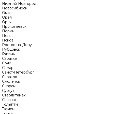
Нижний Новгород
Новосибирск
Омск
Орёл
Орск
Прокопьевск
Пермь
Пенза
Псков
Ростов-на-Дону
Рубцовск
Рязань
Саранск
Сочи
Самара
Санкт-Петербург
Саратов
Смоленск
Сызрань
Сургут
Стерлитамак
Салават
Тольятти
Тюмень
Томск