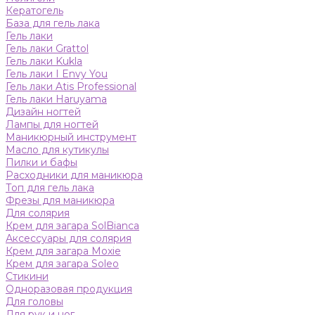
Кератогель
База для гель лака
Гель лаки
Гель лаки Grattol
Гель лаки Kukla
Гель лаки I Envy You
Гель лаки Atis Professional
Гель лаки Haruyama
Дизайн ногтей
Лампы для ногтей
Маникюрный инструмент
Масло для кутикулы
Пилки и бафы
Расходники для маникюра
Топ для гель лака
Фрезы для маникюра
Для солярия
Крем для загара SolBianca
Аксессуары для солярия
Крем для загара Moxie
Крем для загара Soleo
Стикини
Одноразовая продукция
Для головы
Для рук и ног