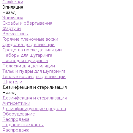
Салфетки
Эпиляция
Назад
Эпиляция
Скрабы и обертывания
Фартуки
Воскоплавы
Горячие пленочные воски
Средства до депиляции
Средства после депиляции
Наборы для шугаринга
Паста для шугаринга
Полоски для депиляции
Тальк и пудры для шугаринга
Теплые воски для депиляции
Шпатели
Дезинфекция и стерилизация
Назад
Дезинфекция и стерилизация
Антисептики
Дезинфицирующие средства
Оборудование
Распродажа
Подарочные карты
Распродажа