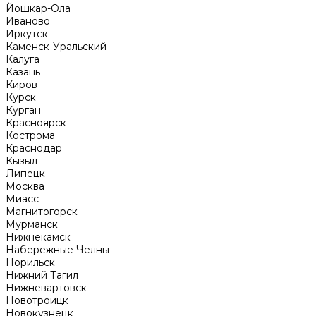
Йошкар-Ола
Иваново
Иркутск
Каменск-Уральский
Калуга
Казань
Киров
Курск
Курган
Красноярск
Кострома
Краснодар
Кызыл
Липецк
Москва
Миасс
Магнитогорск
Мурманск
Нижнекамск
Набережные Челны
Норильск
Нижний Тагил
Нижневартовск
Новотроицк
Новокузнецк