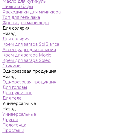
Масло для кутикулы
Пилки и бафы
Расходники для маникюра
Топ для гель лака
Фрезы для маникюра
Для солярия
Назад
Для солярия
Крем для загара SolBianca
Аксессуары для солярия
Крем для загара Moxie
Крем для загара Soleo
Стикини
Одноразовая продукция
Назад
Одноразовая продукция
Для головы
Для рук и ног
Для тела
Универсальные
Назад
Универсальные
Другое
Полотенца
Простыни