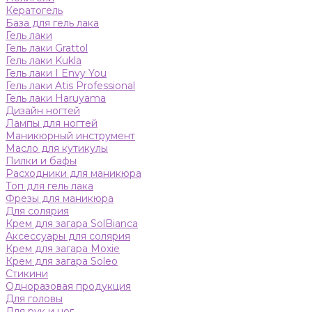
Кератогель
База для гель лака
Гель лаки
Гель лаки Grattol
Гель лаки Kukla
Гель лаки I Envy You
Гель лаки Atis Professional
Гель лаки Haruyama
Дизайн ногтей
Лампы для ногтей
Маникюрный инструмент
Масло для кутикулы
Пилки и бафы
Расходники для маникюра
Топ для гель лака
Фрезы для маникюра
Для солярия
Крем для загара SolBianca
Аксессуары для солярия
Крем для загара Moxie
Крем для загара Soleo
Стикини
Одноразовая продукция
Для головы
Для рук и ног