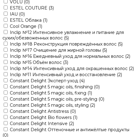
VOLU
(0)
ESTEL COUTURE
(3)
IAU
(0)
ESTEL Облака
(1)
Cool Orange
(1)
Inclip №12 Интенсивное увлажнение и питание для
сухих/обезвоженных волос
(5)
Inclip №18 Реконструкция повреждённых волос
(5)
Inclip №17 Очищение для жирной головы
(5)
Inclip №16 Ежедневный уход для нормальных волос
(2)
Inclip №15 Объём волос
(3)
Inclip №14 Интенсивный уход для окрашенных волос
(2)
Inclip №11 Интенсивный уход и восстановление
(2)
Constant Delight Эксперт-уход
(4)
Constant Delight 5 magic oils, finishing
(0)
Constant Delight 5 magic oils, fixing
(1)
Constant Delight 5 magic oils, pre-styling
(0)
Constant Delight 5 magic oils, styling
(2)
Constant Delight Antistress
(0)
Constant Delight Bio flowers
(1)
Constant Delight Intensive
(2)
Constant Delight Оттеночные и антижёлтые продукты
(0)