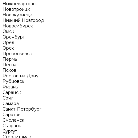
Нижневартовск
Новотроицк
Новокузнецк
Нижний Новгород
Новосибирск
Омск
Оренбург
Орёл
Орск
Прокопьевск
Пермь
Пенза
Псков
Ростов-на-Дону
Рубцовск
Рязань
Саранск
Сочи
Самара
Санкт-Петербург
Саратов
Смоленск
Сызрань
Сургут
Стерлитамак