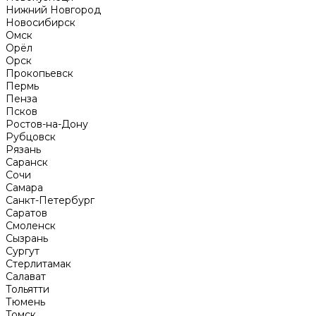
Нижний Новгород
Новосибирск
Омск
Орёл
Орск
Прокопьевск
Пермь
Пенза
Псков
Ростов-на-Дону
Рубцовск
Рязань
Саранск
Сочи
Самара
Санкт-Петербург
Саратов
Смоленск
Сызрань
Сургут
Стерлитамак
Салават
Тольятти
Тюмень
Томск