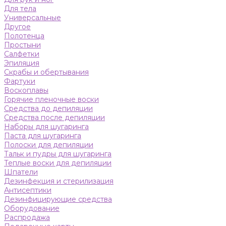
Для тела
Универсальные
Другое
Полотенца
Простыни
Салфетки
Эпиляция
Скрабы и обертывания
Фартуки
Воскоплавы
Горячие пленочные воски
Средства до депиляции
Средства после депиляции
Наборы для шугаринга
Паста для шугаринга
Полоски для депиляции
Тальк и пудры для шугаринга
Теплые воски для депиляции
Шпатели
Дезинфекция и стерилизация
Антисептики
Дезинфицирующие средства
Оборудование
Распродажа