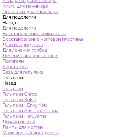
Аппараты для маникюра
Кисти для маникюра
Пылесосы для маникюра
Для подологии
Назад
Для подологии
Восстановление кожи стопы
Восстановление ногтевой пластины
Для гипергидроза
Для лечения грибка
Лечение вросшего ногтя
Полигели
Кератогель
База для гель лака
Гель лаки
Назад
Гель лаки
Гель лаки Grattol
Гель лаки Kukla
Гель лаки I Envy You
Гель лаки Atis Professional
Гель лаки Haruyama
Дизайн ногтей
Лампы для ногтей
Маникюрный инструмент