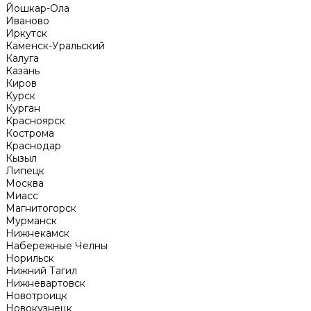
Йошкар-Ола
Иваново
Иркутск
Каменск-Уральский
Калуга
Казань
Киров
Курск
Курган
Красноярск
Кострома
Краснодар
Кызыл
Липецк
Москва
Миасс
Магнитогорск
Мурманск
Нижнекамск
Набережные Челны
Норильск
Нижний Тагил
Нижневартовск
Новотроицк
Новокузнецк