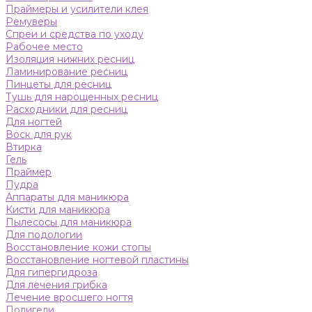
Праймеры и усилители клея
Ремуверы
Спреи и средства по уходу
Рабочее место
Изоляция нижних ресниц
Ламинирование ресниц
Пинцеты для ресниц
Тушь для нарощенных ресниц
Расходники для ресниц
Для ногтей
Воск для рук
Втирка
Гель
Праймер
Пудра
Аппараты для маникюра
Кисти для маникюра
Пылесосы для маникюра
Для подологии
Восстановление кожи стопы
Восстановление ногтевой пластины
Для гипергидроза
Для лечения грибка
Лечение вросшего ногтя
Полигели