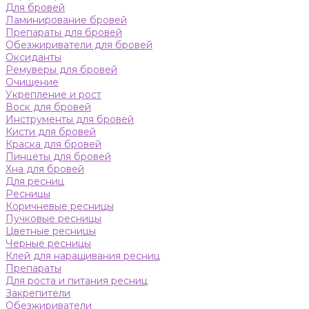
Для бровей
Ламинирование бровей
Препараты для бровей
Обезжириватели для бровей
Оксиданты
Ремуверы для бровей
Очищение
Укрепление и рост
Воск для бровей
Инструменты для бровей
Кисти для бровей
Краска для бровей
Пинцеты для бровей
Хна для бровей
Для ресниц
Ресницы
Коричневые ресницы
Пучковые ресницы
Цветные ресницы
Черные ресницы
Клей для наращивания ресниц
Препараты
Для роста и питания ресниц
Закрепители
Обезжириватели