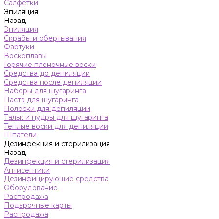
Салфетки
Эпиляция
Назад
Эпиляция
Скрабы и обертывания
Фартуки
Воскоплавы
Горячие пленочные воски
Средства до депиляции
Средства после депиляции
Наборы для шугаринга
Паста для шугаринга
Полоски для депиляции
Тальк и пудры для шугаринга
Теплые воски для депиляции
Шпатели
Дезинфекция и стерилизация
Назад
Дезинфекция и стерилизация
Антисептики
Дезинфицирующие средства
Оборудование
Распродажа
Подарочные карты
Распродажа