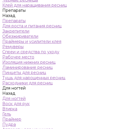
Черные ресницы
Клей для наращивания ресниц
Препараты
Назад
Препараты
Для роста и питания ресниц
Закрепители
Обезжириватели
Праймеры и усилители клея
Ремуверы
Спреи и средства по уходу
Рабочее место
Изоляция нижних ресниц
Ламинирование ресниц
Пинцеты для ресниц
Тушь для нарощенных ресниц
Расходники для ресниц
Для ногтей
Назад
Для ногтей
Воск для рук
Втирка
Гель
Праймер
Пудра