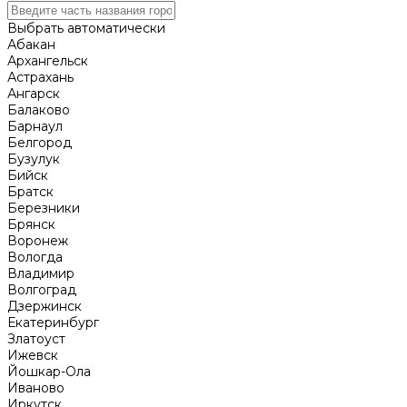
Выбрать автоматически
Абакан
Архангельск
Астрахань
Ангарск
Балаково
Барнаул
Белгород
Бузулук
Бийск
Братск
Березники
Брянск
Воронеж
Вологда
Владимир
Волгоград
Дзержинск
Екатеринбург
Златоуст
Ижевск
Йошкар-Ола
Иваново
Иркутск