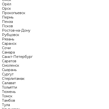
Орёл
Орск
Прокопьевск
Пермь
Пенза
Псков
Ростов-на-Дону
Рубцовск
Рязань
Саранск
Сочи
Самара
Санкт-Петербург
Саратов
Смоленск
Сызрань
Сургут
Стерлитамак
Салават
Тольятти
Тюмень
Томск
Тамбов
Тула