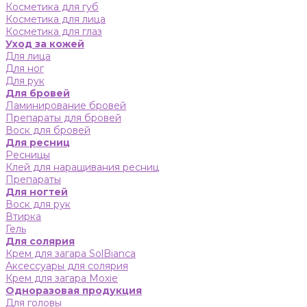
Косметика для губ
Косметика для лица
Косметика для глаз
Уход за кожей
Для лица
Для ног
Для рук
Для бровей
Ламинирование бровей
Препараты для бровей
Воск для бровей
Для ресниц
Ресницы
Клей для наращивания ресниц
Препараты
Для ногтей
Воск для рук
Втирка
Гель
Для солярия
Крем для загара SolBianca
Аксессуары для солярия
Крем для загара Moxie
Одноразовая продукция
Для головы