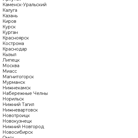
Каменск-Уральский
Калуга
Казань
Киров
Курск
Курган
Красноярск
Кострома
Краснодар
Кызыл
Липецк
Москва
Миасс
Магнитогорск
Мурманск
Нижнекамск
Набережные Челны
Норильск
Нижний Тагил
Нижневартовск
Новотроицк
Новокузнецк
Нижний Новгород
Новосибирск
Омск