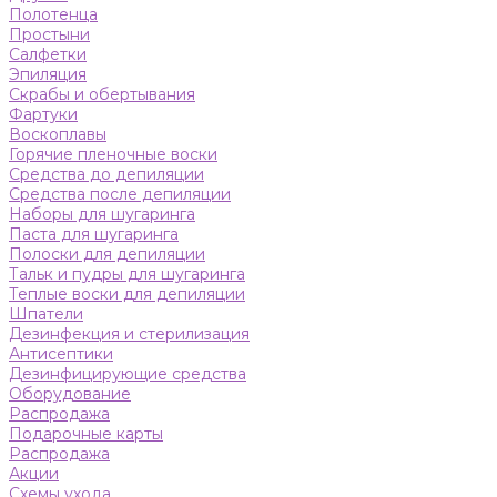
Полотенца
Простыни
Салфетки
Эпиляция
Скрабы и обертывания
Фартуки
Воскоплавы
Горячие пленочные воски
Средства до депиляции
Средства после депиляции
Наборы для шугаринга
Паста для шугаринга
Полоски для депиляции
Тальк и пудры для шугаринга
Теплые воски для депиляции
Шпатели
Дезинфекция и стерилизация
Антисептики
Дезинфицирующие средства
Оборудование
Распродажа
Подарочные карты
Распродажа
Акции
Схемы ухода