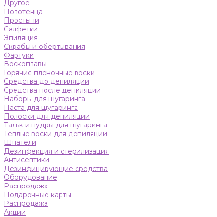
Другое
Полотенца
Простыни
Салфетки
Эпиляция
Скрабы и обертывания
Фартуки
Воскоплавы
Горячие пленочные воски
Средства до депиляции
Средства после депиляции
Наборы для шугаринга
Паста для шугаринга
Полоски для депиляции
Тальк и пудры для шугаринга
Теплые воски для депиляции
Шпатели
Дезинфекция и стерилизация
Антисептики
Дезинфицирующие средства
Оборудование
Распродажа
Подарочные карты
Распродажа
Акции