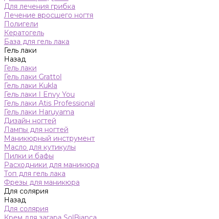
Для лечения грибка
Лечение вросшего ногтя
Полигели
Кератогель
База для гель лака
Гель лаки
Назад
Гель лаки
Гель лаки Grattol
Гель лаки Kukla
Гель лаки I Envy You
Гель лаки Atis Professional
Гель лаки Haruyama
Дизайн ногтей
Лампы для ногтей
Маникюрный инструмент
Масло для кутикулы
Пилки и бафы
Расходники для маникюра
Топ для гель лака
Фрезы для маникюра
Для солярия
Назад
Для солярия
Крем для загара SolBianca