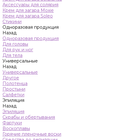
Аксессуары для солярия
Крем для загара Moxie
Крем для загара Soleo
Стикини
Одноразовая продукция
Назад
Одноразовая продукция
Для головы
Для рук и ног
Для тела
Универсальные
Назад
Универсальные
Другое
Полотенца
Простыни
Салфетки
Эпиляция
Назад
Эпиляция
Скрабы и обертывания
Фартуки
Воскоплавы
Горячие пленочные воски
Средства до депиляции