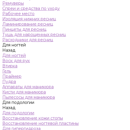
Ремуверы
Спреи и средства по уходу
Рабочее место
Изоляция нижних ресниц
Ламинирование ресниц
Пинцеты для ресниц
Тушь для нарощенных ресниц
Расходники для ресниц
Для ногтей
Назад
Для ногтей
Воск для рук
Втирка
Гель
Праймер
Пудра
Аппараты для маникюра
Кисти для маникюра
Пылесосы для маникюра
Для подологии
Назад
Для подологии
Восстановление кожи стопы
Восстановление ногтевой пластины
Для гипергидроза