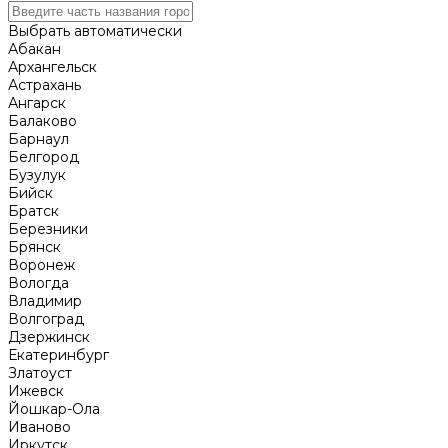
Выбрать автоматически
Абакан
Архангельск
Астрахань
Ангарск
Балаково
Барнаул
Белгород
Бузулук
Бийск
Братск
Березники
Брянск
Воронеж
Вологда
Владимир
Волгоград
Дзержинск
Екатеринбург
Златоуст
Ижевск
Йошкар-Ола
Иваново
Иркутск