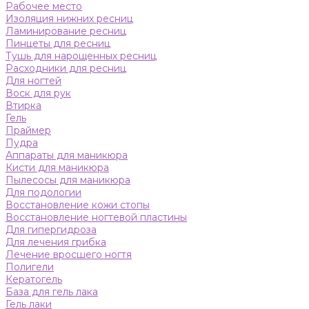
Рабочее место
Изоляция нижних ресниц
Ламинирование ресниц
Пинцеты для ресниц
Тушь для нарощенных ресниц
Расходники для ресниц
Для ногтей
Воск для рук
Втирка
Гель
Праймер
Пудра
Аппараты для маникюра
Кисти для маникюра
Пылесосы для маникюра
Для подологии
Восстановление кожи стопы
Восстановление ногтевой пластины
Для гипергидроза
Для лечения грибка
Лечение вросшего ногтя
Полигели
Кератогель
База для гель лака
Гель лаки