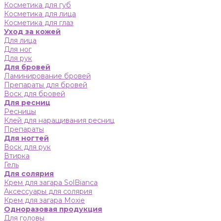
Косметика для губ
Косметика для лица
Косметика для глаз
Уход за кожей
Для лица
Для ног
Для рук
Для бровей
Ламинирование бровей
Препараты для бровей
Воск для бровей
Для ресниц
Ресницы
Клей для наращивания ресниц
Препараты
Для ногтей
Воск для рук
Втирка
Гель
Для солярия
Крем для загара SolBianca
Аксессуары для солярия
Крем для загара Moxie
Одноразовая продукция
Для головы