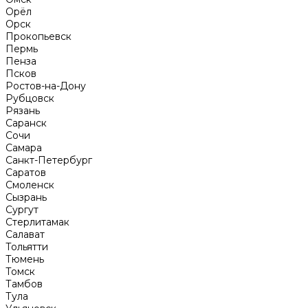
Орёл
Орск
Прокопьевск
Пермь
Пенза
Псков
Ростов-на-Дону
Рубцовск
Рязань
Саранск
Сочи
Самара
Санкт-Петербург
Саратов
Смоленск
Сызрань
Сургут
Стерлитамак
Салават
Тольятти
Тюмень
Томск
Тамбов
Тула