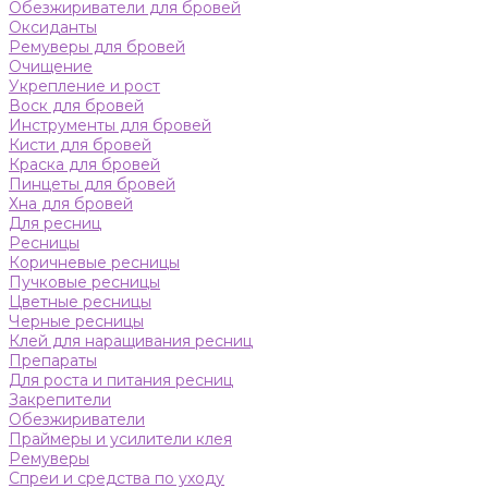
Обезжириватели для бровей
Оксиданты
Ремуверы для бровей
Очищение
Укрепление и рост
Воск для бровей
Инструменты для бровей
Кисти для бровей
Краска для бровей
Пинцеты для бровей
Хна для бровей
Для ресниц
Ресницы
Коричневые ресницы
Пучковые ресницы
Цветные ресницы
Черные ресницы
Клей для наращивания ресниц
Препараты
Для роста и питания ресниц
Закрепители
Обезжириватели
Праймеры и усилители клея
Ремуверы
Спреи и средства по уходу