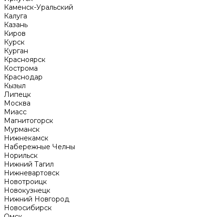
Каменск-Уральский
Калуга
Казань
Киров
Курск
Курган
Красноярск
Кострома
Краснодар
Кызыл
Липецк
Москва
Миасс
Магнитогорск
Мурманск
Нижнекамск
Набережные Челны
Норильск
Нижний Тагил
Нижневартовск
Новотроицк
Новокузнецк
Нижний Новгород
Новосибирск
Омск