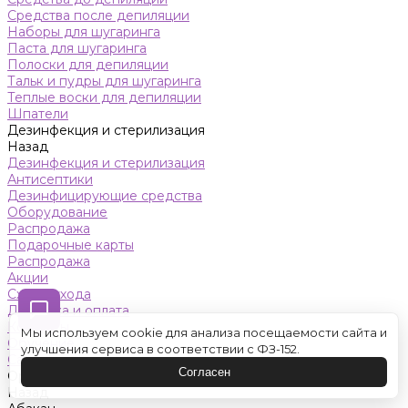
Средства после депиляции
Наборы для шугаринга
Паста для шугаринга
Полоски для депиляции
Тальк и пудры для шугаринга
Теплые воски для депиляции
Шпатели
Дезинфекция и стерилизация
Назад
Дезинфекция и стерилизация
Антисептики
Дезинфицирующие средства
Оборудование
Распродажа
Подарочные карты
Распродажа
Акции
Схемы ухода
Доставка и оплата
Контакты
Мы используем cookie для анализа посещаемости сайта и
Обучение
улучшения сервиса в соответствии с ФЗ-152.
Салон красоты
Согласен
Оренбург
Назад