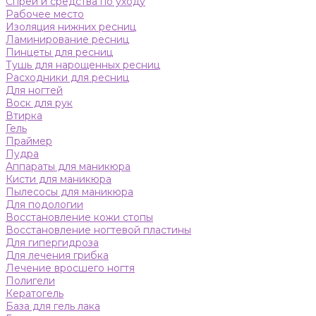
Спреи и средства по уходу
Рабочее место
Изоляция нижних ресниц
Ламинирование ресниц
Пинцеты для ресниц
Тушь для нарощенных ресниц
Расходники для ресниц
Для ногтей
Воск для рук
Втирка
Гель
Праймер
Пудра
Аппараты для маникюра
Кисти для маникюра
Пылесосы для маникюра
Для подологии
Восстановление кожи стопы
Восстановление ногтевой пластины
Для гипергидроза
Для лечения грибка
Лечение вросшего ногтя
Полигели
Кератогель
База для гель лака