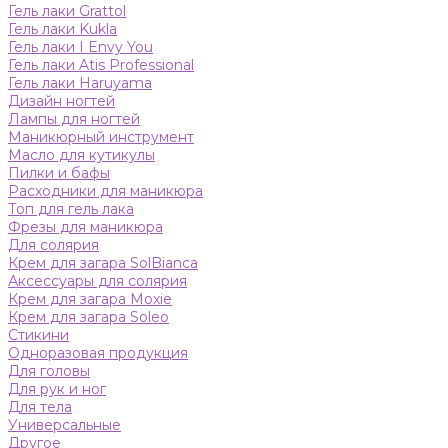
Гель лаки Grattol
Гель лаки Kukla
Гель лаки I Envy You
Гель лаки Atis Professional
Гель лаки Haruyama
Дизайн ногтей
Лампы для ногтей
Маникюрный инструмент
Масло для кутикулы
Пилки и бафы
Расходники для маникюра
Топ для гель лака
Фрезы для маникюра
Для солярия
Крем для загара SolBianca
Аксессуары для солярия
Крем для загара Moxie
Крем для загара Soleo
Стикини
Одноразовая продукция
Для головы
Для рук и ног
Для тела
Универсальные
Другое