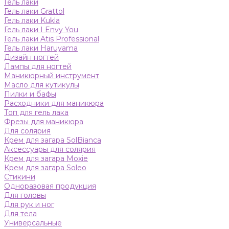
Гель лаки
Гель лаки Grattol
Гель лаки Kukla
Гель лаки I Envy You
Гель лаки Atis Professional
Гель лаки Haruyama
Дизайн ногтей
Лампы для ногтей
Маникюрный инструмент
Масло для кутикулы
Пилки и бафы
Расходники для маникюра
Топ для гель лака
Фрезы для маникюра
Для солярия
Крем для загара SolBianca
Аксессуары для солярия
Крем для загара Moxie
Крем для загара Soleo
Стикини
Одноразовая продукция
Для головы
Для рук и ног
Для тела
Универсальные