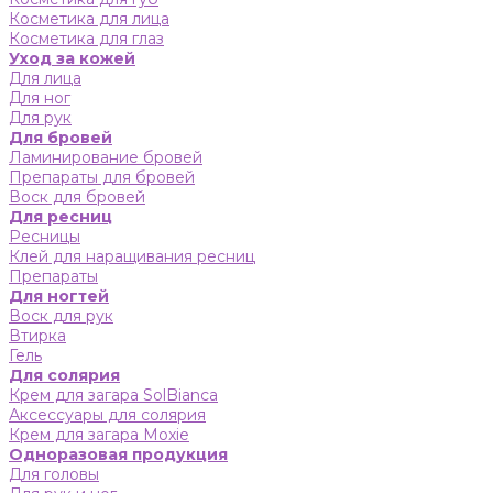
Косметика для лица
Косметика для глаз
Уход за кожей
Для лица
Для ног
Для рук
Для бровей
Ламинирование бровей
Препараты для бровей
Воск для бровей
Для ресниц
Ресницы
Клей для наращивания ресниц
Препараты
Для ногтей
Воск для рук
Втирка
Гель
Для солярия
Крем для загара SolBianca
Аксессуары для солярия
Крем для загара Moxie
Одноразовая продукция
Для головы