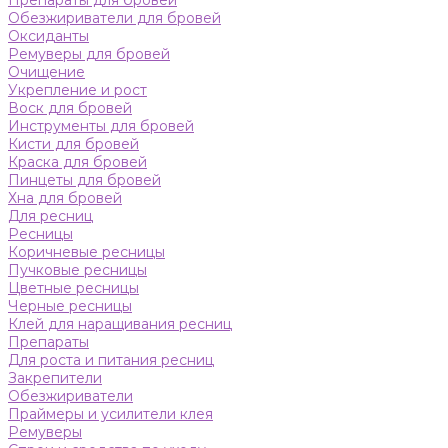
Препараты для бровей
Обезжириватели для бровей
Оксиданты
Ремуверы для бровей
Очищение
Укрепление и рост
Воск для бровей
Инструменты для бровей
Кисти для бровей
Краска для бровей
Пинцеты для бровей
Хна для бровей
Для ресниц
Ресницы
Коричневые ресницы
Пучковые ресницы
Цветные ресницы
Черные ресницы
Клей для наращивания ресниц
Препараты
Для роста и питания ресниц
Закрепители
Обезжириватели
Праймеры и усилители клея
Ремуверы