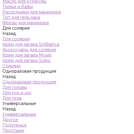
Масло для кутикулы
Пилки и бафы
Расходники для маникюра
Топ для гель лака
Фрезы для маникюра
Для солярия
Назад
Для солярия
Крем для загара SolBianca
Аксессуары для солярия
Крем для загара Moxie
Крем для загара Soleo
Стикини
Одноразовая продукция
Назад
Одноразовая продукция
Для головы
Для рук и ног
Для тела
Универсальные
Назад
Универсальные
Другое
Полотенца
Простыни