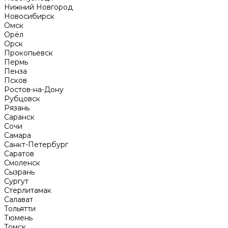
Нижний Новгород
Новосибирск
Омск
Орёл
Орск
Прокопьевск
Пермь
Пенза
Псков
Ростов-на-Дону
Рубцовск
Рязань
Саранск
Сочи
Самара
Санкт-Петербург
Саратов
Смоленск
Сызрань
Сургут
Стерлитамак
Салават
Тольятти
Тюмень
Томск