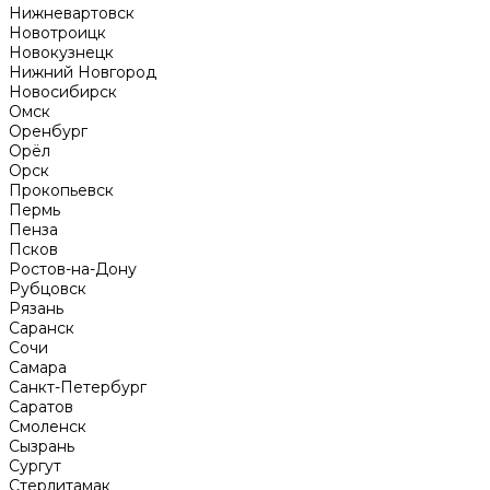
Нижневартовск
Новотроицк
Новокузнецк
Нижний Новгород
Новосибирск
Омск
Оренбург
Орёл
Орск
Прокопьевск
Пермь
Пенза
Псков
Ростов-на-Дону
Рубцовск
Рязань
Саранск
Сочи
Самара
Санкт-Петербург
Саратов
Смоленск
Сызрань
Сургут
Стерлитамак