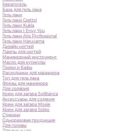
Кератогель
База для гель лака
Гель лаки
Гель лаки Grattol
Гель лаки Kukla
Гель лаки I Envy You
Гель лаки Atis Professional
Гель лаки Haruyama
Дизайн ногтей
Лампы для ногтей
Маникюрный инструмент
Масло для кутикулы
Пилки и бафы
Расходники для маникюра
Топ для гель лака
Фрезы для маникюра
Для солярия
Крем для загара SolBianca
Аксессуары для солярия
Крем для загара Moxie
Крем для загара Soleo
Стикини
Одноразовая продукция
Для головы
Для рук и ног