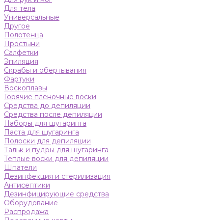
Для тела
Универсальные
Другое
Полотенца
Простыни
Салфетки
Эпиляция
Скрабы и обертывания
Фартуки
Воскоплавы
Горячие пленочные воски
Средства до депиляции
Средства после депиляции
Наборы для шугаринга
Паста для шугаринга
Полоски для депиляции
Тальк и пудры для шугаринга
Теплые воски для депиляции
Шпатели
Дезинфекция и стерилизация
Антисептики
Дезинфицирующие средства
Оборудование
Распродажа