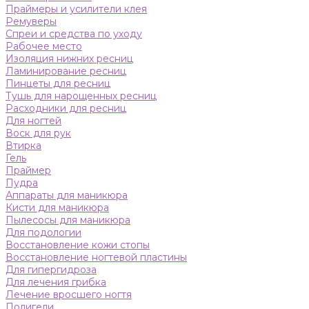
Праймеры и усилители клея
Ремуверы
Спреи и средства по уходу
Рабочее место
Изоляция нижних ресниц
Ламинирование ресниц
Пинцеты для ресниц
Тушь для нарощенных ресниц
Расходники для ресниц
Для ногтей
Воск для рук
Втирка
Гель
Праймер
Пудра
Аппараты для маникюра
Кисти для маникюра
Пылесосы для маникюра
Для подологии
Восстановление кожи стопы
Восстановление ногтевой пластины
Для гипергидроза
Для лечения грибка
Лечение вросшего ногтя
Полигели