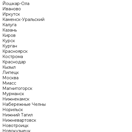
Йошкар-Ола
Иваново
Иркутск
Каменск-Уральский
Калуга
Казань
Киров
Курск
Курган
Красноярск
Кострома
Краснодар
Кызыл
Липецк
Москва
Миасс
Магнитогорск
Мурманск
Нижнекамск
Набережные Челны
Норильск
Нижний Тагил
Нижневартовск
Новотроицк
Новокузнецк