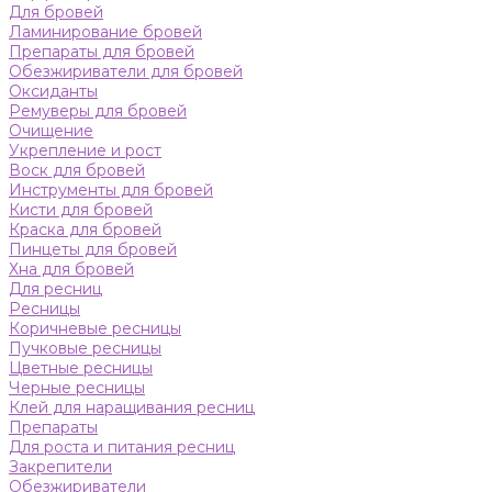
Для бровей
Ламинирование бровей
Препараты для бровей
Обезжириватели для бровей
Оксиданты
Ремуверы для бровей
Очищение
Укрепление и рост
Воск для бровей
Инструменты для бровей
Кисти для бровей
Краска для бровей
Пинцеты для бровей
Хна для бровей
Для ресниц
Ресницы
Коричневые ресницы
Пучковые ресницы
Цветные ресницы
Черные ресницы
Клей для наращивания ресниц
Препараты
Для роста и питания ресниц
Закрепители
Обезжириватели