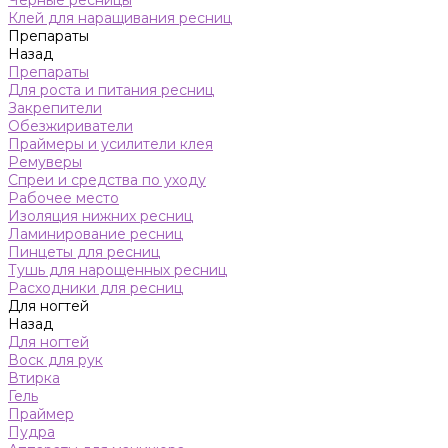
Черные ресницы
Клей для наращивания ресниц
Препараты
Назад
Препараты
Для роста и питания ресниц
Закрепители
Обезжириватели
Праймеры и усилители клея
Ремуверы
Спреи и средства по уходу
Рабочее место
Изоляция нижних ресниц
Ламинирование ресниц
Пинцеты для ресниц
Тушь для нарощенных ресниц
Расходники для ресниц
Для ногтей
Назад
Для ногтей
Воск для рук
Втирка
Гель
Праймер
Пудра