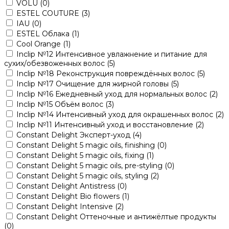
VOLU
(0)
ESTEL COUTURE
(3)
IAU
(0)
ESTEL Облака
(1)
Cool Orange
(1)
Inclip №12 Интенсивное увлажнение и питание для
сухих/обезвоженных волос
(5)
Inclip №18 Реконструкция повреждённых волос
(5)
Inclip №17 Очищение для жирной головы
(5)
Inclip №16 Ежедневный уход для нормальных волос
(2)
Inclip №15 Объём волос
(3)
Inclip №14 Интенсивный уход для окрашенных волос
(2)
Inclip №11 Интенсивный уход и восстановление
(2)
Constant Delight Эксперт-уход
(4)
Constant Delight 5 magic oils, finishing
(0)
Constant Delight 5 magic oils, fixing
(1)
Constant Delight 5 magic oils, pre-styling
(0)
Constant Delight 5 magic oils, styling
(2)
Constant Delight Antistress
(0)
Constant Delight Bio flowers
(1)
Constant Delight Intensive
(2)
Constant Delight Оттеночные и антижёлтые продукты
(0)