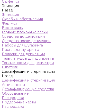
Салфетки
Эпиляция
Назад
Эпиляция
Скрабы и обертывания
Фартуки
Воскоплавы
Горячие пленочные воски
Средства до депиляции
Средства после депиляции
Наборы для шугаринга
Паста для шугаринга
Полоски для депиляции
Тальк и пудры для шугаринга
Теплые воски для депиляции
Шпатели
Дезинфекция и стерилизация
Назад
Дезинфекция и стерилизация
Антисептики
Дезинфицирующие средства
Оборудование
Распродажа
Подарочные карты
Распродажа