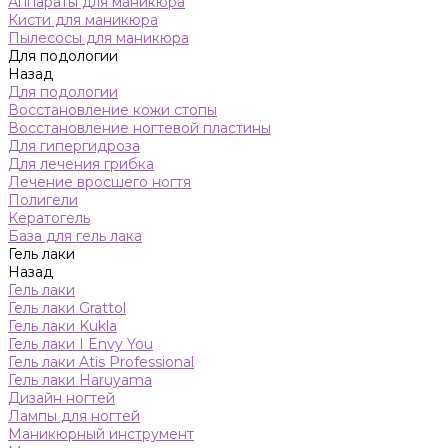
Аппараты для маникюра
Кисти для маникюра
Пылесосы для маникюра
Для подологии
Назад
Для подологии
Восстановление кожи стопы
Восстановление ногтевой пластины
Для гипергидроза
Для лечения грибка
Лечение вросшего ногтя
Полигели
Кератогель
База для гель лака
Гель лаки
Назад
Гель лаки
Гель лаки Grattol
Гель лаки Kukla
Гель лаки I Envy You
Гель лаки Atis Professional
Гель лаки Haruyama
Дизайн ногтей
Лампы для ногтей
Маникюрный инструмент