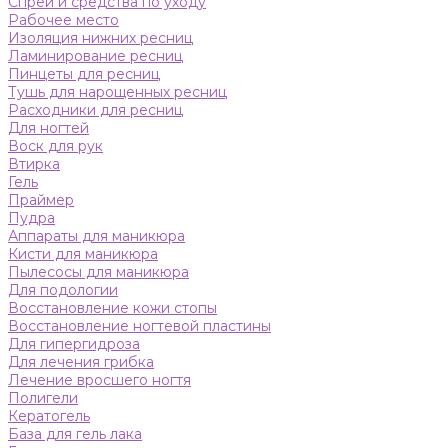
Спреи и средства по уходу
Рабочее место
Изоляция нижних ресниц
Ламинирование ресниц
Пинцеты для ресниц
Тушь для нарощенных ресниц
Расходники для ресниц
Для ногтей
Воск для рук
Втирка
Гель
Праймер
Пудра
Аппараты для маникюра
Кисти для маникюра
Пылесосы для маникюра
Для подологии
Восстановление кожи стопы
Восстановление ногтевой пластины
Для гипергидроза
Для лечения грибка
Лечение вросшего ногтя
Полигели
Кератогель
База для гель лака