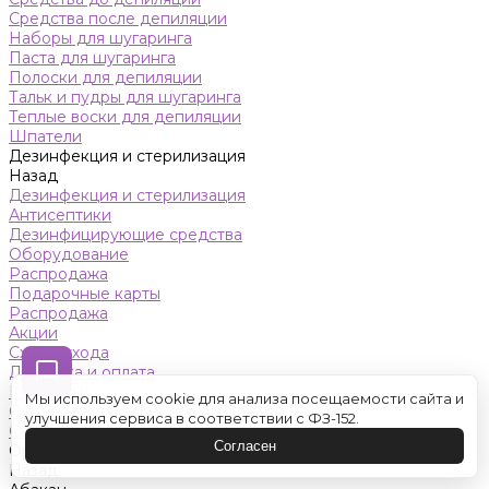
Средства после депиляции
Наборы для шугаринга
Паста для шугаринга
Полоски для депиляции
Тальк и пудры для шугаринга
Теплые воски для депиляции
Шпатели
Дезинфекция и стерилизация
Назад
Дезинфекция и стерилизация
Антисептики
Дезинфицирующие средства
Оборудование
Распродажа
Подарочные карты
Распродажа
Акции
Схемы ухода
Доставка и оплата
Контакты
Мы используем cookie для анализа посещаемости сайта и
Обучение
улучшения сервиса в соответствии с ФЗ-152.
Салон красоты
Согласен
Оренбург
Назад