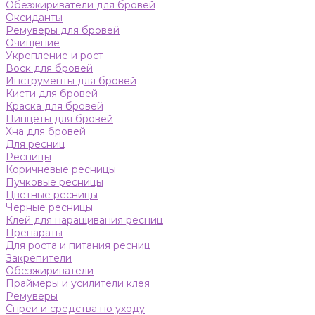
Обезжириватели для бровей
Оксиданты
Ремуверы для бровей
Очищение
Укрепление и рост
Воск для бровей
Инструменты для бровей
Кисти для бровей
Краска для бровей
Пинцеты для бровей
Хна для бровей
Для ресниц
Ресницы
Коричневые ресницы
Пучковые ресницы
Цветные ресницы
Черные ресницы
Клей для наращивания ресниц
Препараты
Для роста и питания ресниц
Закрепители
Обезжириватели
Праймеры и усилители клея
Ремуверы
Спреи и средства по уходу