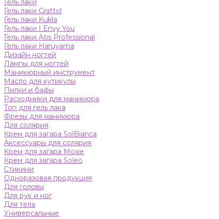
Гель лаки
Гель лаки Grattol
Гель лаки Kukla
Гель лаки I Envy You
Гель лаки Atis Professional
Гель лаки Haruyama
Дизайн ногтей
Лампы для ногтей
Маникюрный инструмент
Масло для кутикулы
Пилки и бафы
Расходники для маникюра
Топ для гель лака
Фрезы для маникюра
Для солярия
Крем для загара SolBianca
Аксессуары для солярия
Крем для загара Moxie
Крем для загара Soleo
Стикини
Одноразовая продукция
Для головы
Для рук и ног
Для тела
Универсальные