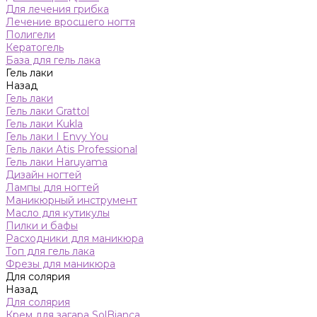
Для лечения грибка
Лечение вросшего ногтя
Полигели
Кератогель
База для гель лака
Гель лаки
Назад
Гель лаки
Гель лаки Grattol
Гель лаки Kukla
Гель лаки I Envy You
Гель лаки Atis Professional
Гель лаки Haruyama
Дизайн ногтей
Лампы для ногтей
Маникюрный инструмент
Масло для кутикулы
Пилки и бафы
Расходники для маникюра
Топ для гель лака
Фрезы для маникюра
Для солярия
Назад
Для солярия
Крем для загара SolBianca