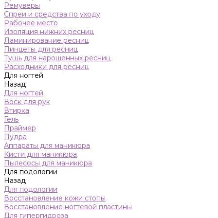
Ремуверы
Спреи и средства по уходу
Рабочее место
Изоляция нижних ресниц
Ламинирование ресниц
Пинцеты для ресниц
Тушь для нарощенных ресниц
Расходники для ресниц
Для ногтей
Назад
Для ногтей
Воск для рук
Втирка
Гель
Праймер
Пудра
Аппараты для маникюра
Кисти для маникюра
Пылесосы для маникюра
Для подологии
Назад
Для подологии
Восстановление кожи стопы
Восстановление ногтевой пластины
Для гипергидроза