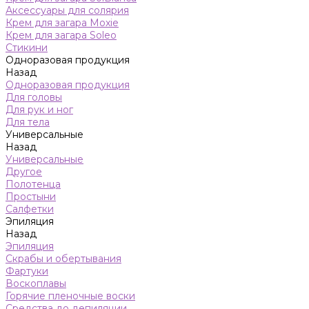
Аксессуары для солярия
Крем для загара Moxie
Крем для загара Soleo
Стикини
Одноразовая продукция
Назад
Одноразовая продукция
Для головы
Для рук и ног
Для тела
Универсальные
Назад
Универсальные
Другое
Полотенца
Простыни
Салфетки
Эпиляция
Назад
Эпиляция
Скрабы и обертывания
Фартуки
Воскоплавы
Горячие пленочные воски
Средства до депиляции