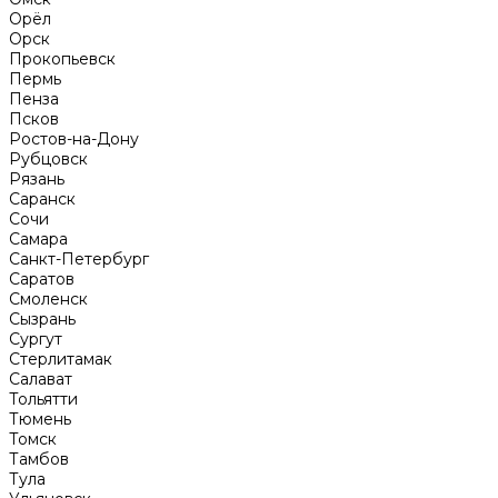
Орёл
Орск
Прокопьевск
Пермь
Пенза
Псков
Ростов-на-Дону
Рубцовск
Рязань
Саранск
Сочи
Самара
Санкт-Петербург
Саратов
Смоленск
Сызрань
Сургут
Стерлитамак
Салават
Тольятти
Тюмень
Томск
Тамбов
Тула