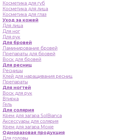
Косметика для губ
Косметика для лица
Косметика для глаз
Уход за кожей
Для лица
Для ног
Для рук
Для бровей
Ламинирование бровей
Препараты для бровей
Воск для бровей
Для ресниц
Ресницы
Клей для наращивания ресниц
Препараты
Для ногтей
Воск для рук
Втирка
Гель
Для солярия
Крем для загара SolBianca
Аксессуары для солярия
Крем для загара Moxie
Одноразовая продукция
Для головы