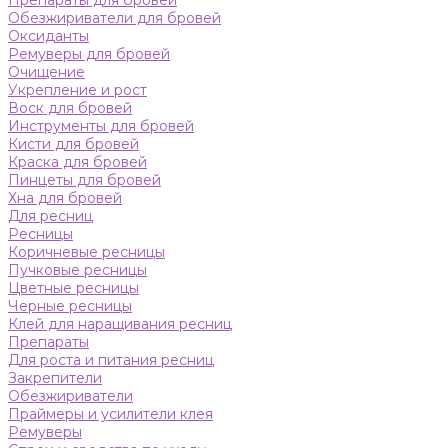
Препараты для бровей
Обезжириватели для бровей
Оксиданты
Ремуверы для бровей
Очищение
Укрепление и рост
Воск для бровей
Инструменты для бровей
Кисти для бровей
Краска для бровей
Пинцеты для бровей
Хна для бровей
Для ресниц
Ресницы
Коричневые ресницы
Пучковые ресницы
Цветные ресницы
Черные ресницы
Клей для наращивания ресниц
Препараты
Для роста и питания ресниц
Закрепители
Обезжириватели
Праймеры и усилители клея
Ремуверы