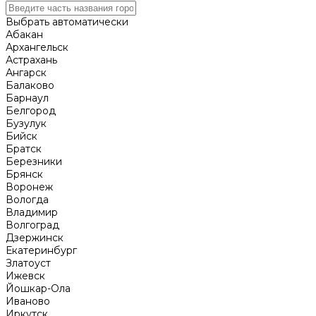
Выбрать автоматически
Абакан
Архангельск
Астрахань
Ангарск
Балаково
Барнаул
Белгород
Бузулук
Бийск
Братск
Березники
Брянск
Воронеж
Вологда
Владимир
Волгоград
Дзержинск
Екатеринбург
Златоуст
Ижевск
Йошкар-Ола
Иваново
Иркутск