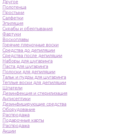
Другое
Полотенца
Простыни
Салфетки
Эпиляция
Скрабы и обертывания
Фартуки
Воскоплавы
Горячие пленочные воски
Средства до депиляции
Средства после депиляции
Наборы для шугаринга
Паста для шугаринга
Полоски для депиляции
Тальк и пудры для шугаринга
Теплые воски для депиляции
Шпатели
Дезинфекция и стерилизация
Антисептики
Дезинфицирующие средства
Оборудование
Распродажа
Подарочные карты
Распродажа
Акции