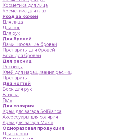
Косметика для лица
Косметика для глаз
Уход за кожей
Для лица
Для ног
Для рук
Для бровей
Ламинирование бровей
Препараты для бровей
Воск для бровей
Для ресниц
Ресницы
Клей для наращивания ресниц
Препараты
Для ногтей
Воск для рук
Втирка
Гель
Для солярия
Крем для загара SolBianca
Аксессуары для солярия
Крем для загара Moxie
Одноразовая продукция
Для головы