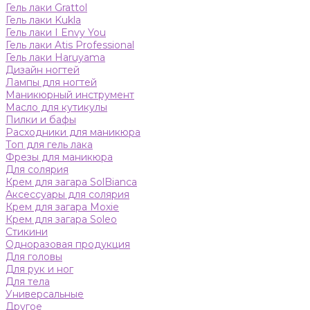
Гель лаки Grattol
Гель лаки Kukla
Гель лаки I Envy You
Гель лаки Atis Professional
Гель лаки Haruyama
Дизайн ногтей
Лампы для ногтей
Маникюрный инструмент
Масло для кутикулы
Пилки и бафы
Расходники для маникюра
Топ для гель лака
Фрезы для маникюра
Для солярия
Крем для загара SolBianca
Аксессуары для солярия
Крем для загара Moxie
Крем для загара Soleo
Стикини
Одноразовая продукция
Для головы
Для рук и ног
Для тела
Универсальные
Другое