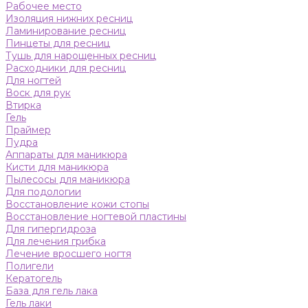
Рабочее место
Изоляция нижних ресниц
Ламинирование ресниц
Пинцеты для ресниц
Тушь для нарощенных ресниц
Расходники для ресниц
Для ногтей
Воск для рук
Втирка
Гель
Праймер
Пудра
Аппараты для маникюра
Кисти для маникюра
Пылесосы для маникюра
Для подологии
Восстановление кожи стопы
Восстановление ногтевой пластины
Для гипергидроза
Для лечения грибка
Лечение вросшего ногтя
Полигели
Кератогель
База для гель лака
Гель лаки