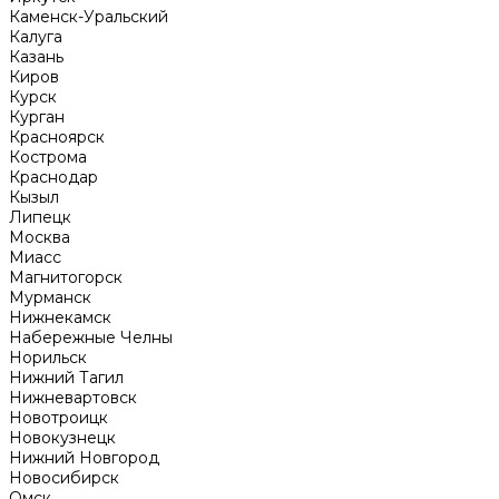
Каменск-Уральский
Калуга
Казань
Киров
Курск
Курган
Красноярск
Кострома
Краснодар
Кызыл
Липецк
Москва
Миасс
Магнитогорск
Мурманск
Нижнекамск
Набережные Челны
Норильск
Нижний Тагил
Нижневартовск
Новотроицк
Новокузнецк
Нижний Новгород
Новосибирск
Омск