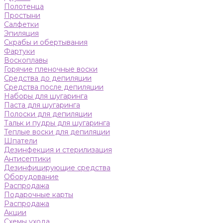
Полотенца
Простыни
Салфетки
Эпиляция
Скрабы и обертывания
Фартуки
Воскоплавы
Горячие пленочные воски
Средства до депиляции
Средства после депиляции
Наборы для шугаринга
Паста для шугаринга
Полоски для депиляции
Тальк и пудры для шугаринга
Теплые воски для депиляции
Шпатели
Дезинфекция и стерилизация
Антисептики
Дезинфицирующие средства
Оборудование
Распродажа
Подарочные карты
Распродажа
Акции
Схемы ухода