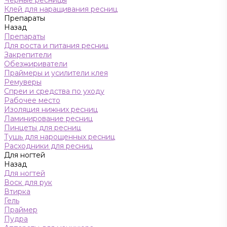
Черные ресницы
Клей для наращивания ресниц
Препараты
Назад
Препараты
Для роста и питания ресниц
Закрепители
Обезжириватели
Праймеры и усилители клея
Ремуверы
Спреи и средства по уходу
Рабочее место
Изоляция нижних ресниц
Ламинирование ресниц
Пинцеты для ресниц
Тушь для нарощенных ресниц
Расходники для ресниц
Для ногтей
Назад
Для ногтей
Воск для рук
Втирка
Гель
Праймер
Пудра