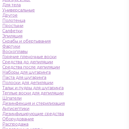
Для тела
Универсальные
Другое
Полотенца
Простыни
Салфетки
Эпиляция
Скрабы и обертывания
Фартуки
Воскоплавы
Горячие пленочные воски
Средства до депиляции
Средства после депиляции
Наборы для шугаринга
Паста для шугаринга
Полоски для депиляции
Тальк и пудры для шугаринга
Теплые воски для депиляции
Шпатели
Дезинфекция и стерилизация
Антисептики
Дезинфицирующие средства
Оборудование
Распродажа