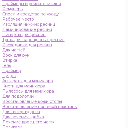
Праймеры и усилители клея
Ремуверы
Спреи и средства по уходу
Рабочее место
Изоляция нижних ресниц
Ламинирование ресниц
Пинцеты для ресниц
Тушь для нарощенных ресниц
Расходники для ресниц
Для ногтей
Воск для рук
Втирка
Гель
Праймер
Пудра
Аппараты для маникюра
Кисти для маникюра
Пылесосы для маникюра
Для подологии
Восстановление кожи стопы
Восстановление ногтевой пластины
Для гипергидроза
Для лечения грибка
Лечение вросшего ногтя
Полигели