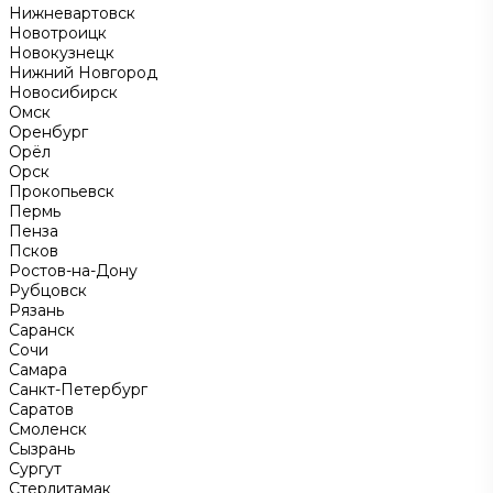
Нижневартовск
Новотроицк
Новокузнецк
Нижний Новгород
Новосибирск
Омск
Оренбург
Орёл
Орск
Прокопьевск
Пермь
Пенза
Псков
Ростов-на-Дону
Рубцовск
Рязань
Саранск
Сочи
Самара
Санкт-Петербург
Саратов
Смоленск
Сызрань
Сургут
Стерлитамак