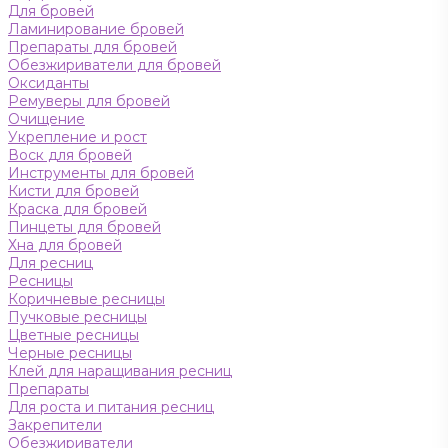
Для бровей
Ламинирование бровей
Препараты для бровей
Обезжириватели для бровей
Оксиданты
Ремуверы для бровей
Очищение
Укрепление и рост
Воск для бровей
Инструменты для бровей
Кисти для бровей
Краска для бровей
Пинцеты для бровей
Хна для бровей
Для ресниц
Ресницы
Коричневые ресницы
Пучковые ресницы
Цветные ресницы
Черные ресницы
Клей для наращивания ресниц
Препараты
Для роста и питания ресниц
Закрепители
Обезжириватели