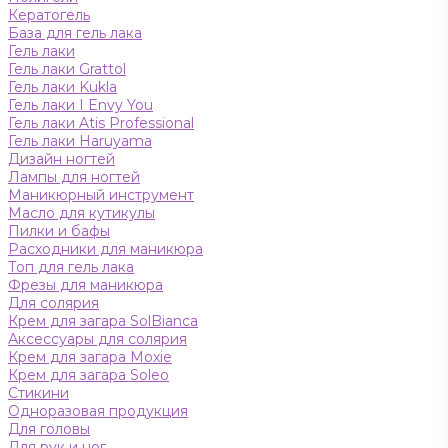
Кератогель
База для гель лака
Гель лаки
Гель лаки Grattol
Гель лаки Kukla
Гель лаки I Envy You
Гель лаки Atis Professional
Гель лаки Haruyama
Дизайн ногтей
Лампы для ногтей
Маникюрный инструмент
Масло для кутикулы
Пилки и бафы
Расходники для маникюра
Топ для гель лака
Фрезы для маникюра
Для солярия
Крем для загара SolBianca
Аксессуары для солярия
Крем для загара Moxie
Крем для загара Soleo
Стикини
Одноразовая продукция
Для головы
Для рук и ног