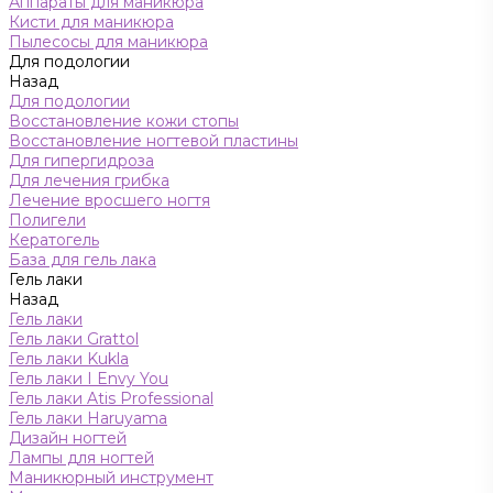
Аппараты для маникюра
Кисти для маникюра
Пылесосы для маникюра
Для подологии
Назад
Для подологии
Восстановление кожи стопы
Восстановление ногтевой пластины
Для гипергидроза
Для лечения грибка
Лечение вросшего ногтя
Полигели
Кератогель
База для гель лака
Гель лаки
Назад
Гель лаки
Гель лаки Grattol
Гель лаки Kukla
Гель лаки I Envy You
Гель лаки Atis Professional
Гель лаки Haruyama
Дизайн ногтей
Лампы для ногтей
Маникюрный инструмент