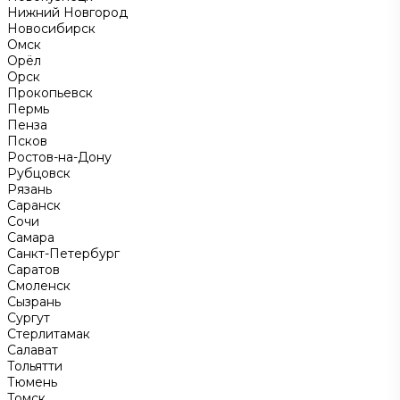
Нижний Новгород
Новосибирск
Омск
Орёл
Орск
Прокопьевск
Пермь
Пенза
Псков
Ростов-на-Дону
Рубцовск
Рязань
Саранск
Сочи
Самара
Санкт-Петербург
Саратов
Смоленск
Сызрань
Сургут
Стерлитамак
Салават
Тольятти
Тюмень
Томск