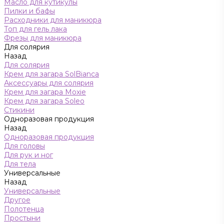
Масло для кутикулы
Пилки и бафы
Расходники для маникюра
Топ для гель лака
Фрезы для маникюра
Для солярия
Назад
Для солярия
Крем для загара SolBianca
Аксессуары для солярия
Крем для загара Moxie
Крем для загара Soleo
Стикини
Одноразовая продукция
Назад
Одноразовая продукция
Для головы
Для рук и ног
Для тела
Универсальные
Назад
Универсальные
Другое
Полотенца
Простыни