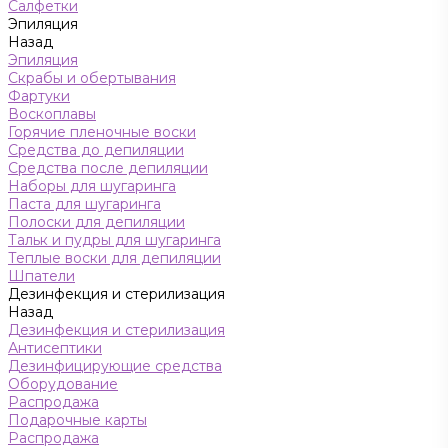
Салфетки
Эпиляция
Назад
Эпиляция
Скрабы и обертывания
Фартуки
Воскоплавы
Горячие пленочные воски
Средства до депиляции
Средства после депиляции
Наборы для шугаринга
Паста для шугаринга
Полоски для депиляции
Тальк и пудры для шугаринга
Теплые воски для депиляции
Шпатели
Дезинфекция и стерилизация
Назад
Дезинфекция и стерилизация
Антисептики
Дезинфицирующие средства
Оборудование
Распродажа
Подарочные карты
Распродажа