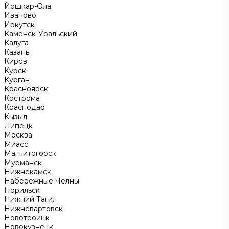
Йошкар-Ола
Иваново
Иркутск
Каменск-Уральский
Калуга
Казань
Киров
Курск
Курган
Красноярск
Кострома
Краснодар
Кызыл
Липецк
Москва
Миасс
Магнитогорск
Мурманск
Нижнекамск
Набережные Челны
Норильск
Нижний Тагил
Нижневартовск
Новотроицк
Новокузнецк