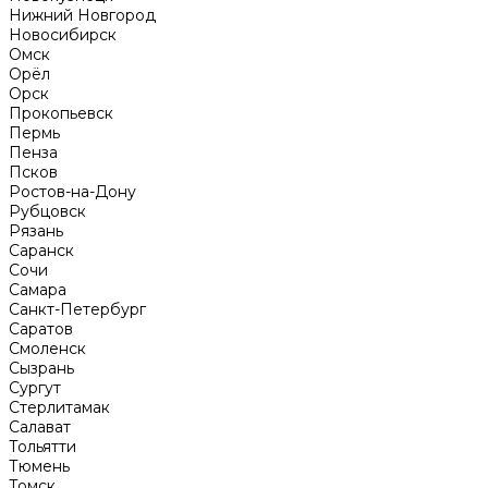
Нижний Новгород
Новосибирск
Омск
Орёл
Орск
Прокопьевск
Пермь
Пенза
Псков
Ростов-на-Дону
Рубцовск
Рязань
Саранск
Сочи
Самара
Санкт-Петербург
Саратов
Смоленск
Сызрань
Сургут
Стерлитамак
Салават
Тольятти
Тюмень
Томск