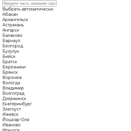
Выбрать автоматически
Абакан
Архангельск
Астрахань
Ангарск
Балаково
Барнаул
Белгород
Бузулук
Бийск
Братск
Березники
Брянск
Воронеж
Вологда
Владимир
Волгоград
Дзержинск
Екатеринбург
Златоуст
Ижевск
Йошкар-Ола
Иваново
Иркутск