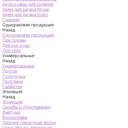
Аксессуары для солярия
Крем для загара Moxie
Крем для загара Soleo
Стикини
Одноразовая продукция
Назад
Одноразовая продукция
Для головы
Для рук и ног
Для тела
Универсальные
Назад
Универсальные
Другое
Полотенца
Простыни
Салфетки
Эпиляция
Назад
Эпиляция
Скрабы и обертывания
Фартуки
Воскоплавы
Горячие пленочные воски
Средства до депиляции