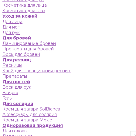
Косметика для лица
Косметика для глаз
Уход за кожей
Для лица
Для ног
Для рук
Для бровей
Ламинирование бровей
Препараты для бровей
Воск для бровей
Для ресниц
Ресницы
Клей для наращивания ресниц
Препараты
Для ногтей
Воск для рук
Втирка
Гель
Для солярия
Крем для загара SolBianca
Аксессуары для солярия
Крем для загара Moxie
Одноразовая продукция
Для головы