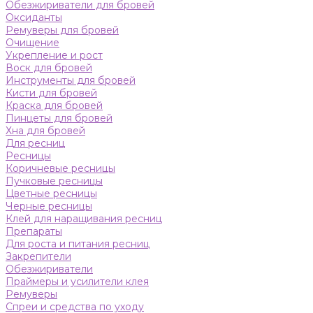
Обезжириватели для бровей
Оксиданты
Ремуверы для бровей
Очищение
Укрепление и рост
Воск для бровей
Инструменты для бровей
Кисти для бровей
Краска для бровей
Пинцеты для бровей
Хна для бровей
Для ресниц
Ресницы
Коричневые ресницы
Пучковые ресницы
Цветные ресницы
Черные ресницы
Клей для наращивания ресниц
Препараты
Для роста и питания ресниц
Закрепители
Обезжириватели
Праймеры и усилители клея
Ремуверы
Спреи и средства по уходу