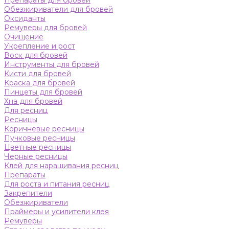
Препараты для бровей
Обезжириватели для бровей
Оксиданты
Ремуверы для бровей
Очищение
Укрепление и рост
Воск для бровей
Инструменты для бровей
Кисти для бровей
Краска для бровей
Пинцеты для бровей
Хна для бровей
Для ресниц
Ресницы
Коричневые ресницы
Пучковые ресницы
Цветные ресницы
Черные ресницы
Клей для наращивания ресниц
Препараты
Для роста и питания ресниц
Закрепители
Обезжириватели
Праймеры и усилители клея
Ремуверы