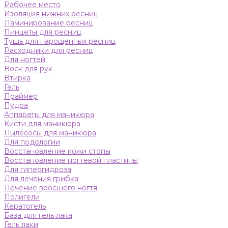
Рабочее место
Изоляция нижних ресниц
Ламинирование ресниц
Пинцеты для ресниц
Тушь для нарощенных ресниц
Расходники для ресниц
Для ногтей
Воск для рук
Втирка
Гель
Праймер
Пудра
Аппараты для маникюра
Кисти для маникюра
Пылесосы для маникюра
Для подологии
Восстановление кожи стопы
Восстановление ногтевой пластины
Для гипергидроза
Для лечения грибка
Лечение вросшего ногтя
Полигели
Кератогель
База для гель лака
Гель лаки