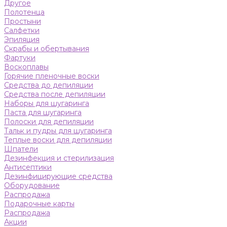
Другое
Полотенца
Простыни
Салфетки
Эпиляция
Скрабы и обертывания
Фартуки
Воскоплавы
Горячие пленочные воски
Средства до депиляции
Средства после депиляции
Наборы для шугаринга
Паста для шугаринга
Полоски для депиляции
Тальк и пудры для шугаринга
Теплые воски для депиляции
Шпатели
Дезинфекция и стерилизация
Антисептики
Дезинфицирующие средства
Оборудование
Распродажа
Подарочные карты
Распродажа
Акции