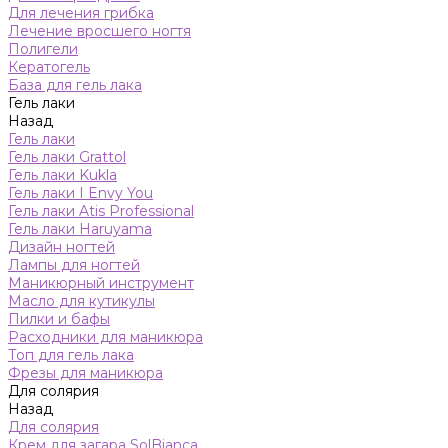
Для лечения грибка
Лечение вросшего ногтя
Полигели
Кератогель
База для гель лака
Гель лаки
Назад
Гель лаки
Гель лаки Grattol
Гель лаки Kukla
Гель лаки I Envy You
Гель лаки Atis Professional
Гель лаки Haruyama
Дизайн ногтей
Лампы для ногтей
Маникюрный инструмент
Масло для кутикулы
Пилки и бафы
Расходники для маникюра
Топ для гель лака
Фрезы для маникюра
Для солярия
Назад
Для солярия
Крем для загара SolBianca