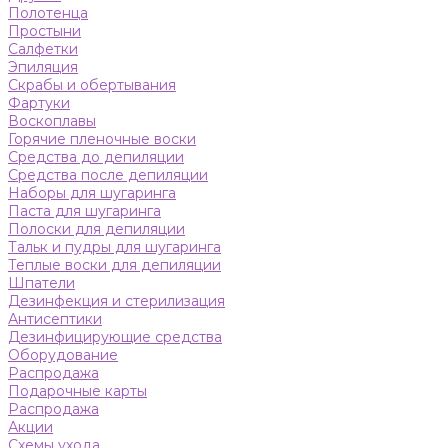
Полотенца
Простыни
Салфетки
Эпиляция
Скрабы и обертывания
Фартуки
Воскоплавы
Горячие пленочные воски
Средства до депиляции
Средства после депиляции
Наборы для шугаринга
Паста для шугаринга
Полоски для депиляции
Тальк и пудры для шугаринга
Теплые воски для депиляции
Шпатели
Дезинфекция и стерилизация
Антисептики
Дезинфицирующие средства
Оборудование
Распродажа
Подарочные карты
Распродажа
Акции
Схемы ухода