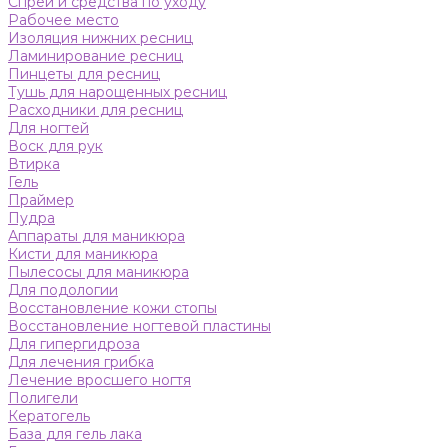
Спреи и средства по уходу
Рабочее место
Изоляция нижних ресниц
Ламинирование ресниц
Пинцеты для ресниц
Тушь для нарощенных ресниц
Расходники для ресниц
Для ногтей
Воск для рук
Втирка
Гель
Праймер
Пудра
Аппараты для маникюра
Кисти для маникюра
Пылесосы для маникюра
Для подологии
Восстановление кожи стопы
Восстановление ногтевой пластины
Для гипергидроза
Для лечения грибка
Лечение вросшего ногтя
Полигели
Кератогель
База для гель лака