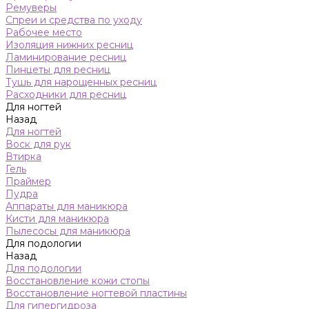
Ремуверы
Спреи и средства по уходу
Рабочее место
Изоляция нижних ресниц
Ламинирование ресниц
Пинцеты для ресниц
Тушь для нарощенных ресниц
Расходники для ресниц
Для ногтей
Назад
Для ногтей
Воск для рук
Втирка
Гель
Праймер
Пудра
Аппараты для маникюра
Кисти для маникюра
Пылесосы для маникюра
Для подологии
Назад
Для подологии
Восстановление кожи стопы
Восстановление ногтевой пластины
Для гипергидроза