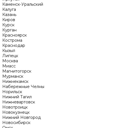
Каменск-Уральский
Калуга
Казань
Киров
Курск
Курган
Красноярск
Кострома
Краснодар
Кызыл
Липецк
Москва
Миасс
Магнитогорск
Мурманск
Нижнекамск
Набережные Челны
Норильск
Нижний Тагил
Нижневартовск
Новотроицк
Новокузнецк
Нижний Новгород
Новосибирск
Омск