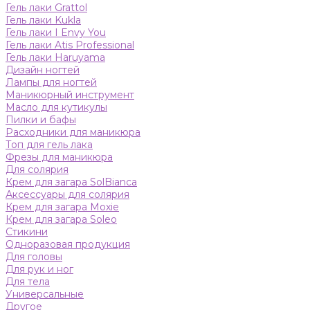
Гель лаки Grattol
Гель лаки Kukla
Гель лаки I Envy You
Гель лаки Atis Professional
Гель лаки Haruyama
Дизайн ногтей
Лампы для ногтей
Маникюрный инструмент
Масло для кутикулы
Пилки и бафы
Расходники для маникюра
Топ для гель лака
Фрезы для маникюра
Для солярия
Крем для загара SolBianca
Аксессуары для солярия
Крем для загара Moxie
Крем для загара Soleo
Стикини
Одноразовая продукция
Для головы
Для рук и ног
Для тела
Универсальные
Другое