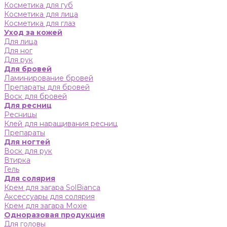
Косметика для губ
Косметика для лица
Косметика для глаз
Уход за кожей
Для лица
Для ног
Для рук
Для бровей
Ламинирование бровей
Препараты для бровей
Воск для бровей
Для ресниц
Ресницы
Клей для наращивания ресниц
Препараты
Для ногтей
Воск для рук
Втирка
Гель
Для солярия
Крем для загара SolBianca
Аксессуары для солярия
Крем для загара Moxie
Одноразовая продукция
Для головы