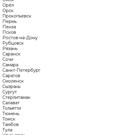
Орёл
Орск
Прокопьевск
Пермь
Пенза
Псков
Ростов-на-Дону
Рубцовск
Рязань
Саранск
Сочи
Самара
Санкт-Петербург
Саратов
Смоленск
Сызрань
Сургут
Стерлитамак
Салават
Тольятти
Тюмень
Томск
Тамбов
Тула