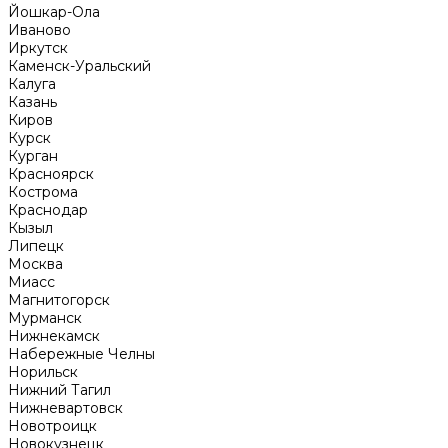
Йошкар-Ола
Иваново
Иркутск
Каменск-Уральский
Калуга
Казань
Киров
Курск
Курган
Красноярск
Кострома
Краснодар
Кызыл
Липецк
Москва
Миасс
Магнитогорск
Мурманск
Нижнекамск
Набережные Челны
Норильск
Нижний Тагил
Нижневартовск
Новотроицк
Новокузнецк