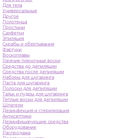
Для тела
Универсальные
Другое
Полотенца
Простыни
Салфетки
Эпиляция
Скрабы и обертывания
Фартуки
Воскоплавы
Горячие пленочные воски
Средства до депиляции
Средства после депиляции
Наборы для шугаринга
Паста для шугаринга
Полоски для депиляции
Тальк и пудры для шугаринга
Теплые воски для депиляции
Шпатели
Дезинфекция и стерилизация
Антисептики
Дезинфицирующие средства
Оборудование
Распродажа