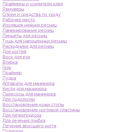
Праймеры и усилители клея
Ремуверы
Спреи и средства по уходу
Рабочее место
Изоляция нижних ресниц
Ламинирование ресниц
Пинцеты для ресниц
Тушь для нарощенных ресниц
Расходники для ресниц
Для ногтей
Воск для рук
Втирка
Гель
Праймер
Пудра
Аппараты для маникюра
Кисти для маникюра
Пылесосы для маникюра
Для подологии
Восстановление кожи стопы
Восстановление ногтевой пластины
Для гипергидроза
Для лечения грибка
Лечение вросшего ногтя
Полигели