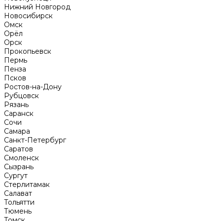
Нижний Новгород
Новосибирск
Омск
Орёл
Орск
Прокопьевск
Пермь
Пенза
Псков
Ростов-на-Дону
Рубцовск
Рязань
Саранск
Сочи
Самара
Санкт-Петербург
Саратов
Смоленск
Сызрань
Сургут
Стерлитамак
Салават
Тольятти
Тюмень
Томск