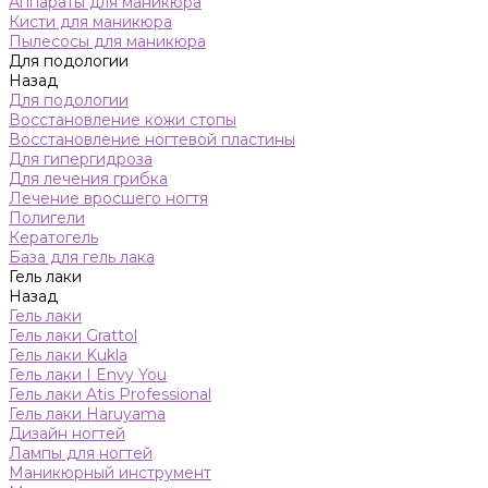
Аппараты для маникюра
Кисти для маникюра
Пылесосы для маникюра
Для подологии
Назад
Для подологии
Восстановление кожи стопы
Восстановление ногтевой пластины
Для гипергидроза
Для лечения грибка
Лечение вросшего ногтя
Полигели
Кератогель
База для гель лака
Гель лаки
Назад
Гель лаки
Гель лаки Grattol
Гель лаки Kukla
Гель лаки I Envy You
Гель лаки Atis Professional
Гель лаки Haruyama
Дизайн ногтей
Лампы для ногтей
Маникюрный инструмент