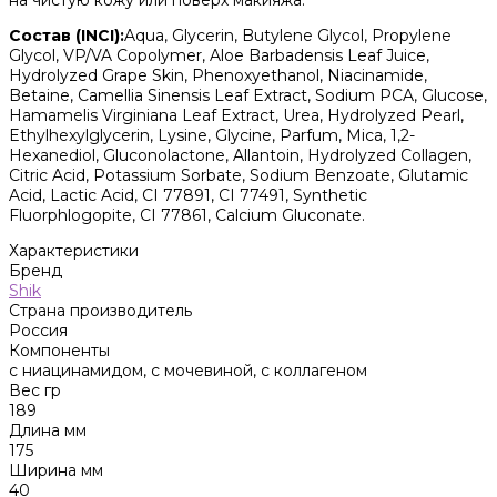
Состав (INCI):
Aqua, Glycerin, Butylene Glycol, Propylene
Glycol, VP/VA Copolymer, Aloe Barbadensis Leaf Juice,
Hydrolyzed Grape Skin, Phenoxyethanol, Niacinamide,
Betaine, Camellia Sinensis Leaf Extract, Sodium PCA, Glucose,
Hamamelis Virginiana Leaf Extract, Urea, Hydrolyzed Pearl,
Ethylhexylglycerin, Lysine, Glycine, Parfum, Mica, 1,2-
Hexanediol, Gluconolactone, Allantoin, Hydrolyzed Collagen,
Citric Acid, Potassium Sorbate, Sodium Benzoate, Glutamic
Acid, Lactic Acid, CI 77891, CI 77491, Synthetic
Fluorphlogopite, CI 77861, Calcium Gluconate.
Характеристики
Бренд
Shik
Страна производитель
Россия
Компоненты
с ниацинамидом, с мочевиной, с коллагеном
Вес гр
189
Длина мм
175
Ширина мм
40