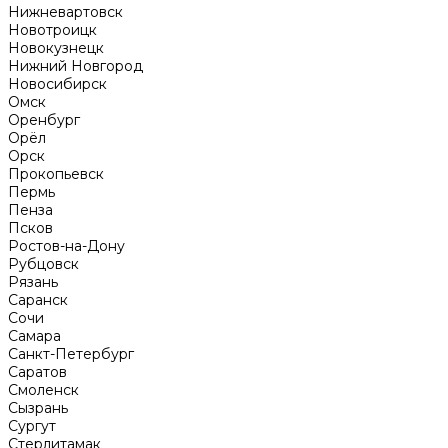
Нижневартовск
Новотроицк
Новокузнецк
Нижний Новгород
Новосибирск
Омск
Оренбург
Орёл
Орск
Прокопьевск
Пермь
Пенза
Псков
Ростов-на-Дону
Рубцовск
Рязань
Саранск
Сочи
Самара
Санкт-Петербург
Саратов
Смоленск
Сызрань
Сургут
Стерлитамак