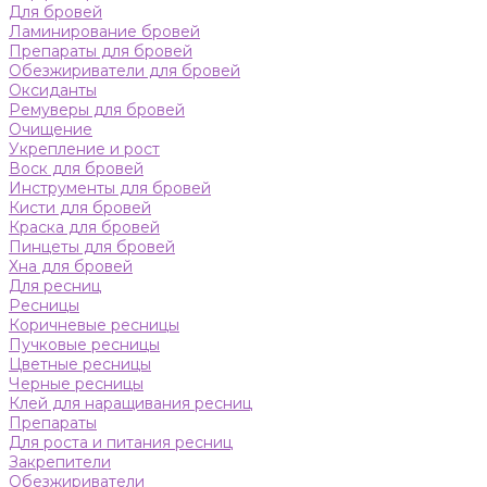
Для бровей
Ламинирование бровей
Препараты для бровей
Обезжириватели для бровей
Оксиданты
Ремуверы для бровей
Очищение
Укрепление и рост
Воск для бровей
Инструменты для бровей
Кисти для бровей
Краска для бровей
Пинцеты для бровей
Хна для бровей
Для ресниц
Ресницы
Коричневые ресницы
Пучковые ресницы
Цветные ресницы
Черные ресницы
Клей для наращивания ресниц
Препараты
Для роста и питания ресниц
Закрепители
Обезжириватели