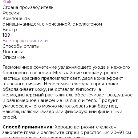
Shik
Страна производитель
Россия
Компоненты
с ниацинамидом, с мочевиной, с коллагеном
Вес гр
189
Все характеристики
Способы оплаты
Доставка
Описание
Гармоничное сочетание увлажняющего ухода и нежного
бронзового свечения. Мельчайшие перламутровые
частицы красиво преломляют свет, даря коже эффект
атласного сияния. Невесомая текстура спрея тонко
обволакивает кожу, не оставляя липкости, а
мелкодисперсный распылитель обеспечивает воздушное
и равномерное нанесение на лицо и тело. Продукт
универсален: его можно использовать как базу под
макияж, иллюминайзер или фиксирующий финишный
спрей.
Способ применения:
Хорошо встряхните флакон,
закройте глаза и распылите спрей с расстояния 20–30 см
на чистую кожу или поверх макияжа.