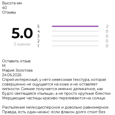
Высота мм
40
Отзывы
5
2
5.0
4
0
3
0
2
0
2 оценок
1
0
Оставить отзыв
М
Мария Золотова
24.06.2026
Спрей интересный, у него невесомая текстура, которая
совершенно не ощущается на коже и не оставляет
липкости. Сияние получается именно деликатное, как
будто светящаяся «пыльца», а не просто крупные блестки.
Мерцающие частицы красиво переливаются на солнце.
Распыление мелкодисперсное и довольно равномерное.
Правда, есть один нюанс: если флакон долго стоит без