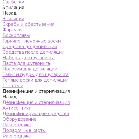
Салфетки
Эпиляция
Назад
Эпиляция
Скрабы и обертывания
Фартуки
Воскоплавы
Горячие пленочные воски
Средства до депиляции
Средства после депиляции
Наборы для шугаринга
Паста для шугаринга
Полоски для депиляции
Тальк и пудры для шугаринга
Теплые воски для депиляции
Шпатели
Дезинфекция и стерилизация
Назад
Дезинфекция и стерилизация
Антисептики
Дезинфицирующие средства
Оборудование
Распродажа
Подарочные карты
Распродажа