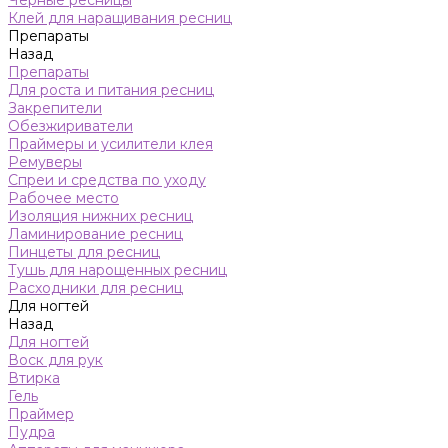
Черные ресницы
Клей для наращивания ресниц
Препараты
Назад
Препараты
Для роста и питания ресниц
Закрепители
Обезжириватели
Праймеры и усилители клея
Ремуверы
Спреи и средства по уходу
Рабочее место
Изоляция нижних ресниц
Ламинирование ресниц
Пинцеты для ресниц
Тушь для нарощенных ресниц
Расходники для ресниц
Для ногтей
Назад
Для ногтей
Воск для рук
Втирка
Гель
Праймер
Пудра