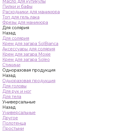
Масло для кутикулы
Пилки и бафы
Расходники для маникюра
Топ для гель лака
Фрезы для маникюра
Для солярия
Назад
Для солярия
Крем для загара SolBianca
Аксессуары для солярия
Крем для загара Moxie
Крем для загара Soleo
Стикини
Одноразовая продукция
Назад
Одноразовая продукция
Для головы
Для рук и ног
Для тела
Универсальные
Назад
Универсальные
Другое
Полотенца
Простыни