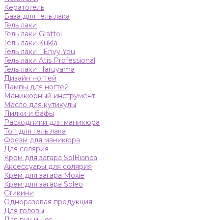
Кератогель
База для гель лака
Гель лаки
Гель лаки Grattol
Гель лаки Kukla
Гель лаки I Envy You
Гель лаки Atis Professional
Гель лаки Haruyama
Дизайн ногтей
Лампы для ногтей
Маникюрный инструмент
Масло для кутикулы
Пилки и бафы
Расходники для маникюра
Топ для гель лака
Фрезы для маникюра
Для солярия
Крем для загара SolBianca
Аксессуары для солярия
Крем для загара Moxie
Крем для загара Soleo
Стикини
Одноразовая продукция
Для головы
Для рук и ног