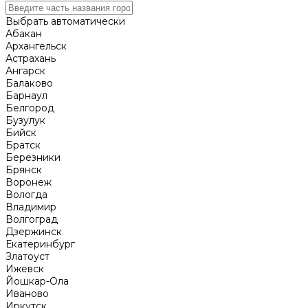
Выбрать автоматически
Абакан
Архангельск
Астрахань
Ангарск
Балаково
Барнаул
Белгород
Бузулук
Бийск
Братск
Березники
Брянск
Воронеж
Вологда
Владимир
Волгоград
Дзержинск
Екатеринбург
Златоуст
Ижевск
Йошкар-Ола
Иваново
Иркутск