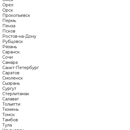
Орёл
Орск
Прокопьевск
Пермь
Пенза
Псков
Ростов-на-Дону
Рубцовск
Рязань
Саранск
Сочи
Самара
Санкт-Петербург
Саратов
Смоленск
Сызрань
Сургут
Стерлитамак
Салават
Тольятти
Тюмень
Томск
Тамбов
Тула