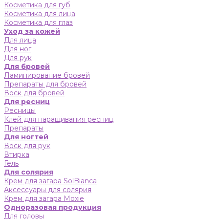
Косметика для губ
Косметика для лица
Косметика для глаз
Уход за кожей
Для лица
Для ног
Для рук
Для бровей
Ламинирование бровей
Препараты для бровей
Воск для бровей
Для ресниц
Ресницы
Клей для наращивания ресниц
Препараты
Для ногтей
Воск для рук
Втирка
Гель
Для солярия
Крем для загара SolBianca
Аксессуары для солярия
Крем для загара Moxie
Одноразовая продукция
Для головы