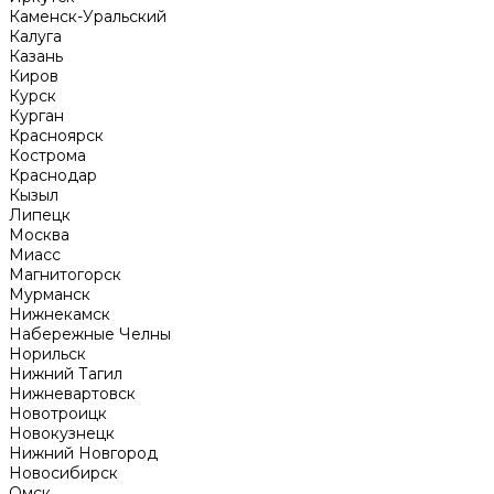
Каменск-Уральский
Калуга
Казань
Киров
Курск
Курган
Красноярск
Кострома
Краснодар
Кызыл
Липецк
Москва
Миасс
Магнитогорск
Мурманск
Нижнекамск
Набережные Челны
Норильск
Нижний Тагил
Нижневартовск
Новотроицк
Новокузнецк
Нижний Новгород
Новосибирск
Омск