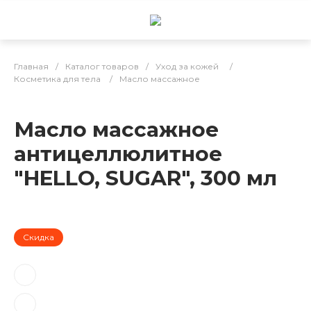
Главная
/
Каталог товаров
/
Уход за кожей
/
Косметика для тела
/
Масло массажное
Масло массажное
антицеллюлитное
"HELLO, SUGAR", 300 мл
Скидка