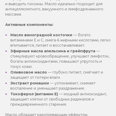
и выводить токсины. Масло идеально подходит для
антицеллюлитного, вакуумного и лимфодренажного
массажа.
Активные компоненты:
Масло виноградной косточки
— богато
витаминами Е и С, омега-6 жирными кислотами, легко
впитывается, питает и восстанавливает.
Эфирные масла апельсина и грейпфрута
—
стимулируют кровообращение, улучшают лимфоток,
богаты антиоксидантами, повышают упругость и
тонус кожи.
Оливковое масло
— глубоко питает, смягчает и
защищает от потери влаги.
Экстракт ромашки
— успокаивает, снимает
воспаление и уменьшает раздражение.
Токоферол (витамин Е)
— мощный антиоксидант,
защищает клетки от свободных радикалов и
преждевременного старения.
Масло обладает разогревающим эффектом,