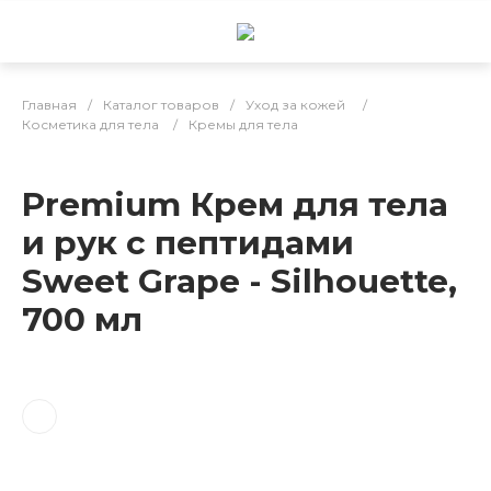
Главная
/
Каталог товаров
/
Уход за кожей
/
Косметика для тела
/
Кремы для тела
Premium Крем для тела
и рук с пептидами
Sweet Grape - Silhouette,
700 мл