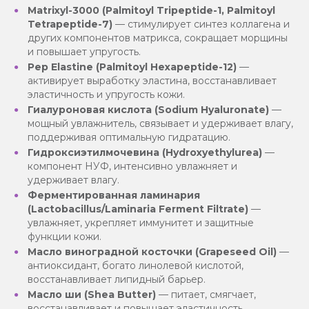
Matrixyl-3000 (Palmitoyl Tripeptide-1, Palmitoyl
Tetrapeptide-7)
— стимулирует синтез коллагена и
других компонентов матрикса, сокращает морщины
и повышает упругость.
Pep Elastine (Palmitoyl Hexapeptide-12)
—
активирует выработку эластина, восстанавливает
эластичность и упругость кожи.
Гиалуроновая кислота (Sodium Hyaluronate)
—
мощный увлажнитель, связывает и удерживает влагу,
поддерживая оптимальную гидратацию.
Гидроксиэтилмочевина (Hydroxyethylurea)
—
компонент НУФ, интенсивно увлажняет и
удерживает влагу.
Ферментированная ламинария
(Lactobacillus/Laminaria Ferment Filtrate)
—
увлажняет, укрепляет иммунитет и защитные
функции кожи.
Масло виноградной косточки (Grapeseed Oil)
—
антиоксидант, богато линолевой кислотой,
восстанавливает липидный барьер.
Масло ши (Shea Butter)
— питает, смягчает,
восстанавливает и повышает эластичность.